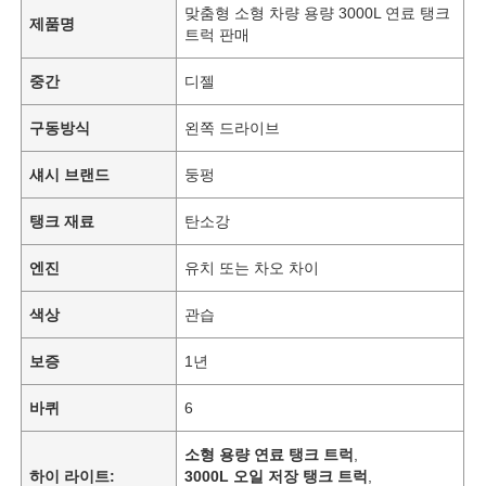
맞춤형 소형 차량 용량 3000L 연료 탱크
제품명
트럭 판매
중간
디젤
구동방식
왼쪽 드라이브
섀시 브랜드
둥펑
탱크 재료
탄소강
엔진
유치 또는 차오 차이
색상
관습
홈
보증
1년
바퀴
6
제품 소개
소형 용량 연료 탱크 트럭
,
하이 라이트:
3000L 오일 저장 탱크 트럭
,
회사 소개