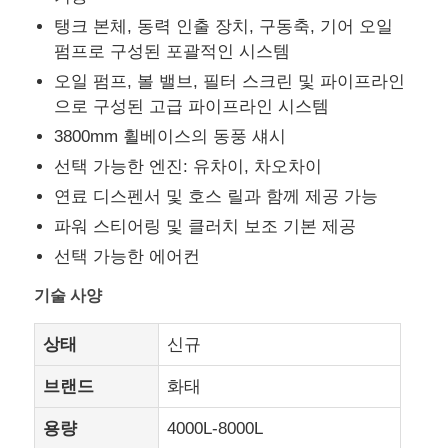
탱크 본체, 동력 인출 장치, 구동축, 기어 오일
펌프로 구성된 포괄적인 시스템
연료 유조선 트럭
오일 펌프, 볼 밸브, 필터 스크린 및 파이프라인
으로 구성된 고급 파이프라인 시스템
ISO (국제 표준화 기구) 탱크 용기
3800mm 휠베이스의 동풍 섀시
선택 가능한 엔진: 유차이, 차오차이
위생 청소용 트럭
연료 디스펜서 및 호스 릴과 함께 제공 가능
파워 스티어링 및 클러치 보조 기본 제공
냉장 박스 트럭
선택 가능한 에어컨
기술 사양
하크 팔 쓰레기 트럭
상태
신규
특수 차량 부품
브랜드
화태
용량
4000L-8000L
위생 전기 삼륜자동차