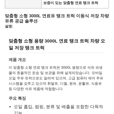
보증이 있는 맞춤형 연료 탱크 트럭
공장 투어
맞춤형 소형 3000L 연료유 탱크 트럭 이동식 저장 차량
유류 공급 솔루션
설명:
품질 관리
맞춤형 소형 용량 3000L 연료 탱크 트럭 차량 오
연락처
일 저장 탱크 트럭
제품 개요
뉴스
이 맞춤형 소형 연료 탱크 트럭은 3000L 용량으로 석유 파생
물의 효율적인 운송 및 보관을 위해 설계되었습니다. 모바일
오일 주유 트럭으로도 알려져 있으며, 고급 컴퓨터 제어 주유
모든 케이스
시스템을 갖추고 있으며 휘발유, 디젤, 원유, 윤활유, 식용유
등 다양한 석유 제품에 적합합니다.
견적 요청
주요 특징
오일 흡입, 펌핑, 분류 및 배출을 포함한 다목적
탱크 반 트레일러
기능