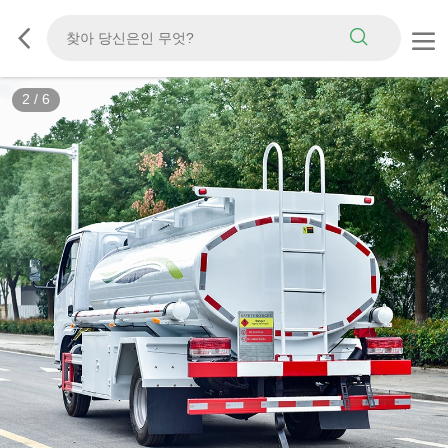
3
/
6