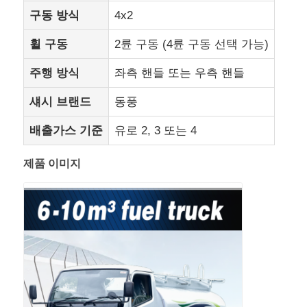
구동 방식
4x2
화물 트럭
휠 구동
2륜 구동 (4륜 구동 선택 가능)
주행 방식
좌측 핸들 또는 우측 핸들
섀시 브랜드
동풍
배출가스 기준
유로 2, 3 또는 4
제품 이미지