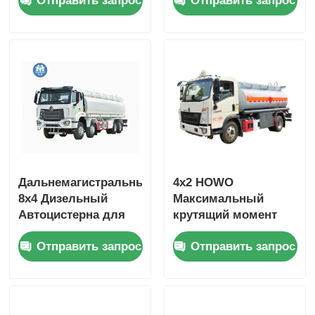
Отправить запрос
Отправить запрос
топливно-
Топливное масло
топливный танкер
Танкер Грузовик
Грузовик
Транспортное
Транспортное
средство
средство
Дальнемагистральный
4x2 HOWO
8x4 Дизельный
Максимальный
Автоцистерна для
крутящий момент
перевозки топлива
500 Нм 100-
Отправить запрос
Отправить запрос
4-6л 10-15т
литровый
топливный бак
Автоцистерна для
перевозки нефти