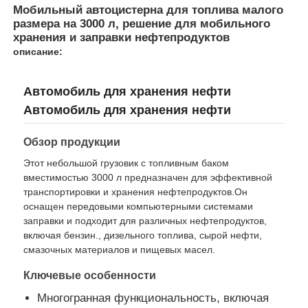
Мобильный автоцистерна для топлива малого
размера на 3000 л, решение для мобильного
Грузовик с топливным топливом
хранения и заправки нефтепродуктов
описание:
контейнер танка iso
Автомобиль для хранения нефти
Автомобиль для хранения нефти
Санитарная машина для уборки
Обзор продукции
Этот небольшой грузовик с топливным баком
Автофургон-рефрижератор
вместимостью 3000 л предназначен для эффективной
транспортировки и хранения нефтепродуктов.Он
оснащен передовыми компьютерными системами
Мусоровоз с крючком
заправки и подходит для различных нефтепродуктов,
включая бензин., дизельного топлива, сырой нефти,
смазочных материалов и пищевых масел.
Специальные детали транспортных средств
Ключевые особенности
Электрический трехколесный велосипед санитарии
Многогранная функциональность, включая