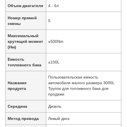
Объем двигателя
4 - 6л
Номер прямой
5
смены
Максимальный
крутящий момент
≤500Nm
(Нм)
Емкость
≤100L
топливного бака
Пользовательская емкость
Название
автомобиля малого размера 3000L
продукта
Трупок для топливного бака для
Главная страница
продажи
Середина
Дизель
Продукция
Метод привода
Левый диск
О Компании