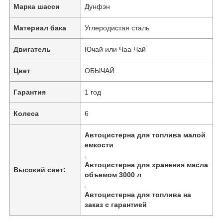
Марка шасси
Дунфэн
Материал бака
Углеродистая сталь
Наша фабрика
Двигатель
Ючай или Чаа Чай
контроль качества
Цвет
ОБЫЧАЙ
контактные данные
Гарантия
1 год
Колеса
6
Новости
Автоцистерна для топлива малой
емкости
Все случаи
,
Автоцистерна для хранения масла
Высокий свет:
объемом 3000 л
,
Отправить запрос
Автоцистерна для топлива на
заказ с гарантией
Танковый полуприцеп