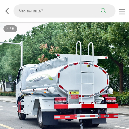
3
/
6