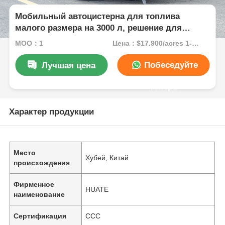
Мобильный автоцистерна для топлива
малого размера на 3000 л, решение для
мобильного хранения и заправки
MOQ：1
Цена：$17,900/acres 1-49 acres
нефтепродуктов
Побеседуйте
Лучшая цена
теперь
Характер продукции
Место
Хубей, Китай
происхождения
Фирменное
HUATE
наименование
Сертификация
CCC