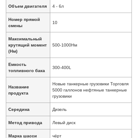
Объем двигателя
4 - 6л
Номер прямой
10
смены
Максимальный
крутящий момент
500-1000Нм
(Нм)
Емкость
300-400L
топливного бака
Новые танкерные грузовики Торговля
Название
5000 галлонов нефтяные танкерные
продукта
грузовики
Главная страница
Середина
Дизель
Продукция
Метод привода
Левый диск
Марка шасси
чёрт
О Компании