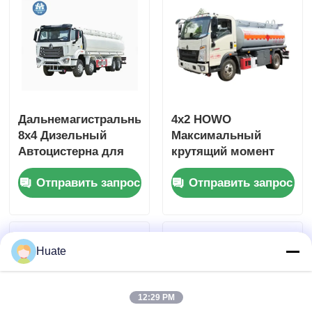
средство
Дальнемагистральный
4x2 HOWO
8x4 Дизельный
Максимальный
Автоцистерна для
крутящий момент
перевозки топлива
500 Нм 100-
Отправить запрос
Отправить запрос
4-6л 10-15т
литровый
топливный бак
Автоцистерна для
перевозки нефти
Huate
12:29 PM