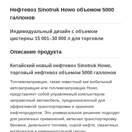
Нефтевоз Sinotruk Howo объемом 5000
Грузовик с топливным топливом
галлонов
Индивидуальный дизайн с объемом
контейнер танка iso
цистерны 15 001–30 000 л для торговли
Описание продукта
Санитарная машина для уборки
Китайский новый нефтевоз Sinotruk Howo,
Автофургон-рефрижератор
торговый нефтевоз объемом 5000 галлонов
Топливозаправщик, также известный как мобильный
автозаправщик или топливозаправщик Howo,
Мусоровоз с крючком
представляет собой управляемый компьютером
заправочный автомобиль, предназначенный для
эффективной транспортировки и хранения
Специальные детали транспортных средств
нефтепродуктов. Это универсальное решение подходит
для различных применений, включая транспортировку
бензина, дизельного топлива, сырой нефти, смазочных
Электрический трехколесный велосипед санитарии
материалов и каменноугольной смолы.