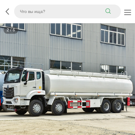
3
/
6