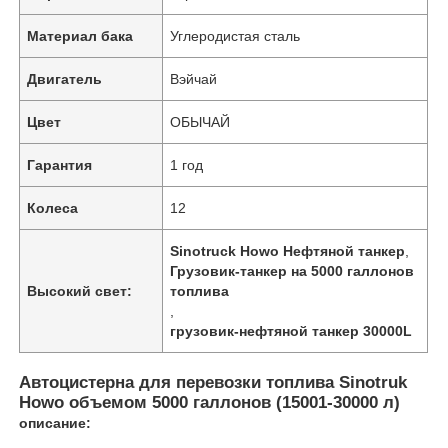
Материал бака
Углеродистая сталь
Наша фабрика
Двигатель
Вэйчай
контроль качества
Цвет
ОБЫЧАЙ
Гарантия
1 год
контактные данные
Колеса
12
Новости
Sinotruck Howo Нефтяной танкер
,
Грузовик-танкер на 5000 галлонов
Высокий свет:
топлива
Все случаи
,
грузовик-нефтяной танкер 30000L
Отправить запрос
Автоцистерна для перевозки топлива Sinotruk
Howo объемом 5000 галлонов (15001-30000 л)
описание:
Танковый полуприцеп