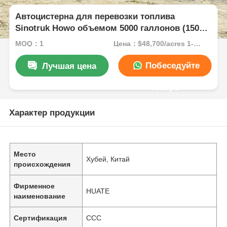
Автоцистерна для перевозки топлива
Sinotruk Howo объемом 5000 галлонов (15001-
30000 л)
MOQ：1
Цена：$48,700/acres 1-49 acres
Побеседуйте
Лучшая цена
теперь
Характер продукции
Место
Хубей, Китай
происхождения
Фирменное
HUATE
наименование
Сертификация
CCC