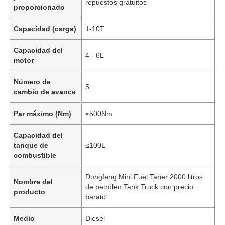
repuestos gratuitos
proporcionado
Capacidad (carga)
1-10T
Capacidad del
4 - 6L
motor
Número de
5
cambio de avance
Par máximo (Nm)
≤500Nm
Capacidad del
tanque de
≤100L
combustible
Inicio
Dongfeng Mini Fuel Taner 2000 litros
Nombre del
de petróleo Tank Truck con precio
Productos
producto
barato
Medio
Diesel
Sobre nosotros