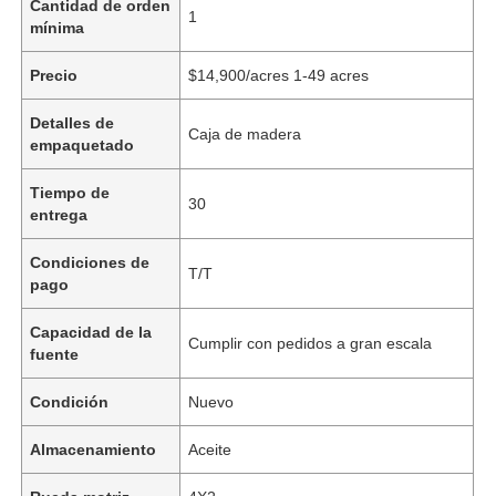
Cantidad de orden
1
mínima
Precio
$14,900/acres 1-49 acres
Detalles de
Caja de madera
empaquetado
Tiempo de
30
entrega
Condiciones de
T/T
pago
Capacidad de la
Cumplir con pedidos a gran escala
fuente
Condición
Nuevo
Almacenamiento
Aceite