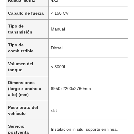
Rueda motriz
4X2
Caballo de fuerza
< 150 CV
Tipo de
Manual
transmisión
Tipo de
Diesel
combustible
Volumen del
< 5000L
tanque
Dimensiones
(largo x ancho x
6950x2200x2760mm
alto) (mm)
Peso bruto del
≤5t
vehículo
Servicio
Instalación in situ, soporte en línea,
postventa