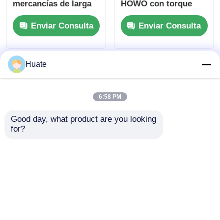
mercancías de larga
HOWO con torque
distancia 8x4 diesel
máximo de 500 Nm y
Enviar Consulta
Enviar Consulta
4-6L 10-15T
tanque de
combustible de 100 L
Huate
6:58 PM
Good day, what product are you looking 
for?
Camión cisterna de
6000L 5-10T GVW 4X2
combustible de aceite
Fuel Oil Tanker
de 4x2 Dongfeng
Camión Vehículo de
pequeño de 150hp, 5-
transporte
Enviar Consulta
Enviar Consulta
10T, 4-6L, GVW
Construcción de
acero al carbono