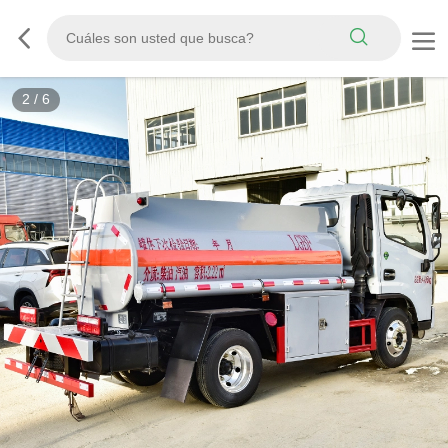
3
/
6