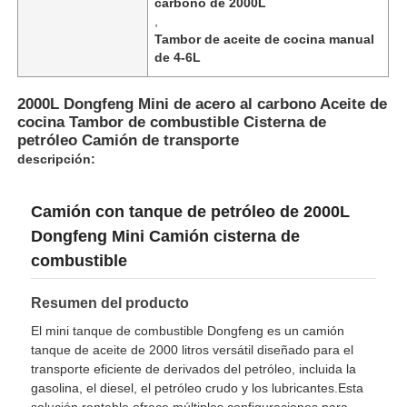
carbono de 2000L
,
Tambor de aceite de cocina manual
Camión cisterna de combustible
de 4-6L
2000L Dongfeng Mini de acero al carbono Aceite de
envase del tanque de la ISO
cocina Tambor de combustible Cisterna de
petróleo Camión de transporte
descripción:
Camión de limpieza de saneamiento
Camión con tanque de petróleo de 2000L
Camión con caja refrigerada
Dongfeng Mini Camión cisterna de
combustible
Camión de basura con gancho
Resumen del producto
El mini tanque de combustible Dongfeng es un camión
Piezas para vehículos especiales
tanque de aceite de 2000 litros versátil diseñado para el
transporte eficiente de derivados del petróleo, incluida la
gasolina, el diesel, el petróleo crudo y los lubricantes.Esta
Sanidad Triciclo eléctrico
solución rentable ofrece múltiples configuraciones para