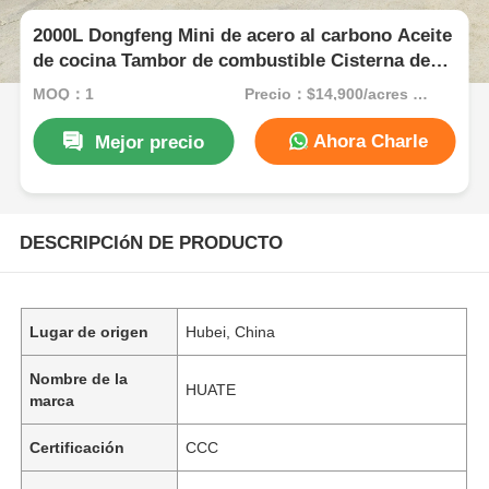
2000L Dongfeng Mini de acero al carbono Aceite
de cocina Tambor de combustible Cisterna de
petróleo Camión de transporte
MOQ：1
Precio：$14,900/acres 1-49 acres
Ahora Charle
Mejor precio
DESCRIPCIóN DE PRODUCTO
Lugar de origen
Hubei, China
Nombre de la
HUATE
marca
Certificación
CCC