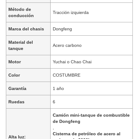
Método de
Tracción izquierda
conducción
Visita a la fábrica
Marca del chasis
Dongfeng
Control de Calidad
Material del
Acero carbono
tanque
Contacto
Motor
Yuchai o Chao Chai
Color
COSTUMBRE
noticias
Garantía
1 año
Todos los casos
Ruedas
6
Camión mini-tanque de combustible
Solicitar una cotización
de Dongfeng
,
Cisterna de petróleo de acero al
Semiremolque de tanque
Alta luz: