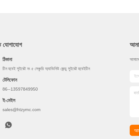
ুত যোগাযোগ
আমা
ঠিকানা
আমাদে
চীন হুবেই সুইঝৌ নং ৫ সেঞ্চুরি অ্যাভিনিউ জেন্ডু সুইঝৌ হুবেইচীন
টেলিফোন
86--13597849950
ই-মেইল
sales@htzymc.com
আম