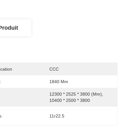
Produit
ication
CCC
:
1840 Mm
12300 * 2525 * 3800 (mm), 
10400 * 2500 * 3800
s:
11r22.5