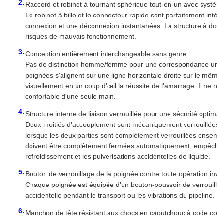
Raccord et robinet à tournant sphérique tout-en-un avec systè
Le robinet à bille et le connecteur rapide sont parfaitement i
connexion et une déconnexion instantanées. La structure à do
risques de mauvais fonctionnement.
Conception entièrement interchangeable sans genre
Pas de distinction homme/femme pour une correspondance univ
poignées s'alignent sur une ligne horizontale droite sur le mêm
visuellement en un coup d'œil la réussite de l'amarrage. Il ne n
confortable d'une seule main.
Structure interne de liaison verrouillée pour une sécurité optim
Deux moitiés d'accouplement sont mécaniquement verrouillées : 
lorsque les deux parties sont complètement verrouillées ensem
doivent être complètement fermées automatiquement, empêchan
refroidissement et les pulvérisations accidentelles de liquide.
Bouton de verrouillage de la poignée contre toute opération in
Chaque poignée est équipée d'un bouton-poussoir de verrouill
accidentelle pendant le transport ou les vibrations du pipeline.
Manchon de tête résistant aux chocs en caoutchouc à code co