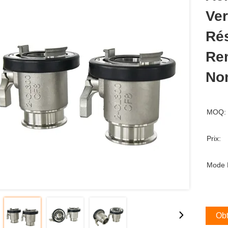
Ver
Ré
Re
No
MOQ:
Prix:
Mode 
Obt