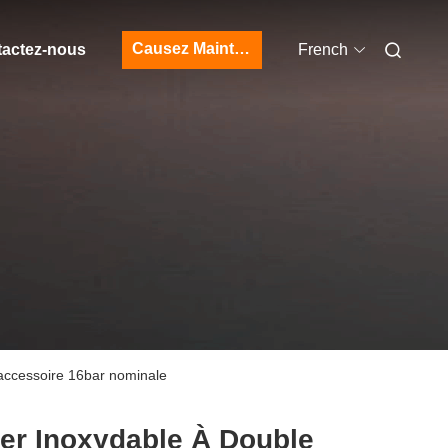
Causez Maintenant
actez-nous
French
 accessoire 16bar nominale
er Inoxydable À Double