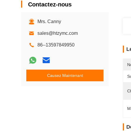
Contactez-nous
Mrs. Canny
sales@htzymc.com
86--13597849950
L
N
Causez Maintenant
S
C
Ma
D