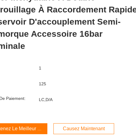
rouillage À Raccordement Rapid
servoir D'accouplement Semi-
morque Accessoire 16bar
minale
1
125
De Paiement:
LC,D/A
enez Le Meilleur Prix
Causez Maintenant