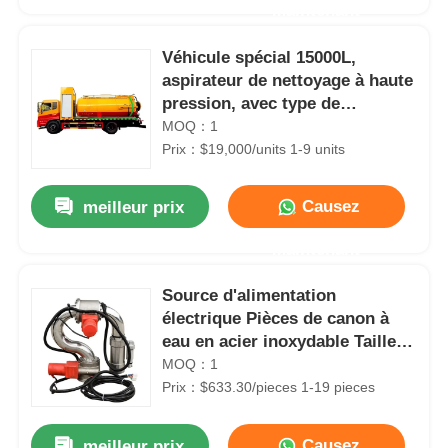
Maintenant
Véhicule spécial 15000L,
aspirateur de nettoyage à haute
pression, avec type de
carburant diesel 190HP
MOQ：1
Prix：$19,000/units 1-9 units
Causez
meilleur prix
Maintenant
Source d'alimentation
Aperçu
électrique Pièces de canon à
eau en acier inoxydable Taille
personnalisée
MOQ：1
Produits
Prix：$633.30/pieces 1-19 pieces
Récipient-citerne ISO pour liquide chimique acide HCL 40 pieds Dimensions extérieures 1219x2438x2591mm
A propos de nous
Causez
meilleur prix