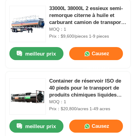
33000L 38000L 2 essieux semi-
remorque citerne à huile et
carburant camion de transport
dimensions
MOQ：1
10400x2500x3800mm
Prix：$9,600/pieces 1-9 pieces
Causez
meilleur prix
Maintenant
Container de réservoir ISO de
40 pieds pour le transport de
produits chimiques liquides
pétrole brut diesel essence
MOQ：1
Prix：$20,800/acres 1-49 acres
Causez
meilleur prix