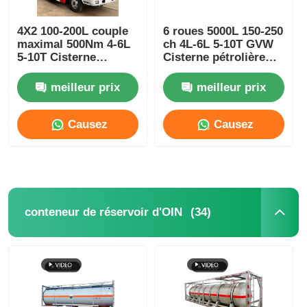
4X2 100-200L couple
6 roues 5000L 150-250
maximal 500Nm 4-6L
ch 4L-6L 5-10T GVW
5-10T Cisterne
Cisterne pétrolière
pétrolière Camion
Camion de livraison
Véhicule de transport
Véhicule de transport
meilleur prix
meilleur prix
Causez
Causez
Maintenant
Maintenant
(34)
conteneur de réservoir d'OIN