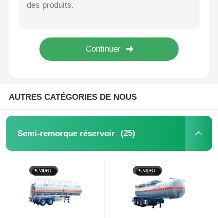
Sinotruk personnalisé 8X4 30000 litres alliage d'aluminium carburant pétrole réservoir de camions résistant à la corrosion
D9 LHD 4x2 Camion-citerne à eau de 12 000 litres avec roues et carburant diesel
Camion-citerne à carburant
Sinotruk fait sur commande 8x4 6x4 4x2 30000 litres 12 camion-citerne aspirateur de mazout d'acier au carbone de roue
Camion-citerne de transport d'eau en Éthiopie, poids total en charge (PTAC) de 16 200 kg et conception personnalisée
conteneur de réservoir d'OIN
Camion de nettoyage des installations sanitaires
AUTRES CATÉGORIES DE NOUS
Camion frigorifique
(25)
Semi-remorque réservoir
Camion à poubelles
Pièces de véhicules spéciaux
Tricycle électrique d'assainissement