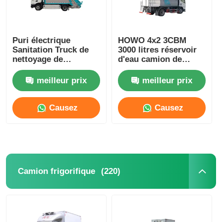
Puri électrique
HOWO 4x2 3CBM
Sanitation Truck de
3000 litres réservoir
nettoyage de
d'eau camion de
compression de
dépoussiérage
déchets Truck de
camion d'arrosage de
meilleur prix
meilleur prix
gestion des déchets
l'eau 6 roues camion
d'arrosage de l'eau
Causez
Causez
Maintenant
Maintenant
(220)
Camion frigorifique