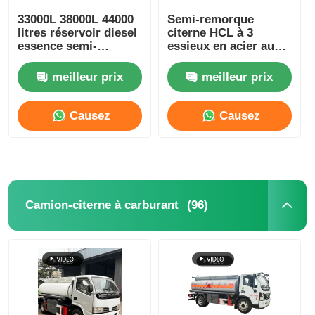
33000L 38000L 44000
Semi-remorque
litres réservoir diesel
citerne HCL à 3
Camion de marchandises
essence semi-
essieux en acier au
remorque stockage
carbone avec
de transport de
revêtement en
meilleur prix
meilleur prix
plusieurs capacités
polyéthylène pour le
transport de liquides
chimiques
Causez
Causez
Maintenant
Maintenant
(96)
Camion-citerne à carburant