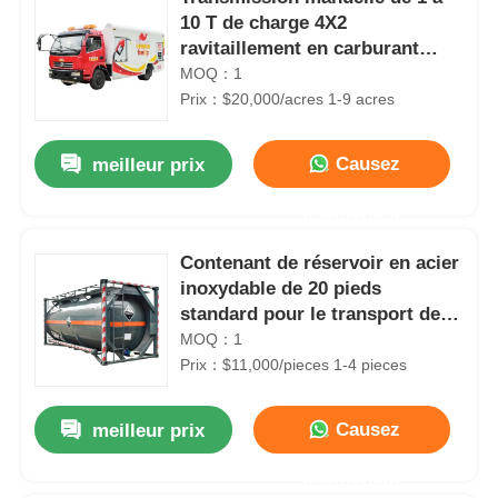
10 T de charge 4X2
ravitaillement en carburant
mobiles pétroliers camions-
MOQ：1
citernes
Prix：$20,000/acres 1-9 acres
Causez
meilleur prix
Maintenant
Contenant de réservoir en acier
inoxydable de 20 pieds
standard pour le transport de
matières corrosives
MOQ：1
Prix：$11,000/pieces 1-4 pieces
Causez
meilleur prix
Maintenant