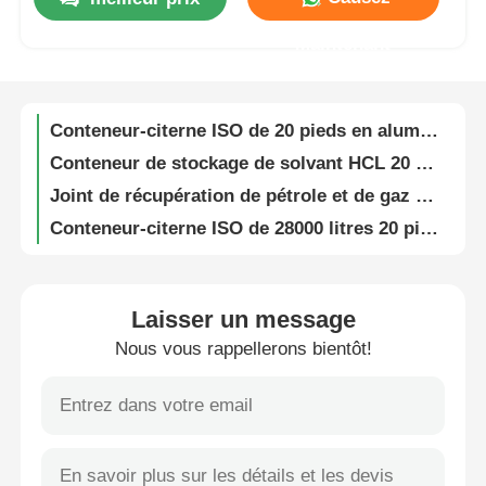
Conteneur-citerne ISO haute capacité standard 30 000 litres 40 pieds pour camion-citerne de carburant
Maintenant
Équipement de distribution de carburant DC24V avec pompe à débit parfait 5-60L/min
Visite d'usine
Valve de vidange d'huile d'alliage d'aluminium API à pression nominale de 0,6 MPa
Conteneur-citerne ISO de 20 pieds en aluminium avec dimensions extérieures 6058mm*2438mm*2591mm
Contrôle de la qualité
Conteneur de stockage de solvant HCL 20 pieds haute capacité, pratique pour les liquides concentrés
Joint de récupération de pétrole et de gaz à ouverture pneumatique pour pièces de véhicules spéciaux en alliage d'aluminium
Contact
Conteneur-citerne ISO de 28000 litres 20 pieds 30 pieds pour le transport de produits chimiques liquides
8x4 4x2 6x4 essence chimique liquide eau lait carburant pétrole pétrolier camions-citernes
nouvelles
Conteneur-citerne ISO en alliage d'aluminium, capacité 28 000 litres, conteneur-citerne de transport 30 pieds
Keeyak Sinotruk 6x2 18m3 Pétrole combustible liquide inflammable pétrole pétrolier camion pétrolier
Laisser un message
Tous les cas
Contenant de réservoir ISO de 28000L durable pour le transport de produits chimiques liquides lourds
Nous vous rappellerons bientôt!
1-10T Charge 5-10T GVW 4-6L Moteur Carburant électrique pétrolier Cisterne Camion Camion Véhicule de transport
Demande de soumission
Conteneur-citerne ISO 40 pieds de 30000L avec transmission manuelle de type EURO 5
SINOTRUK HOWO 8X4 371HP 28CBM 4-6L Cisterne pétrolière Camion de grande capacité Véhicule de transport
Dimensions du camion-citerne d'eau Dongfeng D9 à pont unique, L x l x H mm : 7560x2500x3400mm
Semi-remorque réservoir