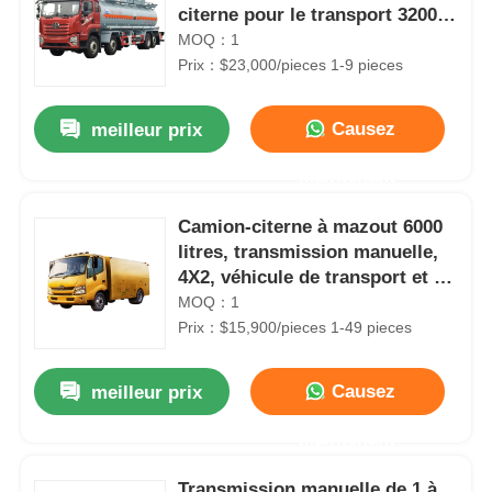
citerne pour le transport 32000
GVW
MOQ：1
Prix：$23,000/pieces 1-9 pieces
Causez
meilleur prix
Maintenant
Camion-citerne à mazout 6000
litres, transmission manuelle,
4X2, véhicule de transport et de
ravitaillement
MOQ：1
Prix：$15,900/pieces 1-49 pieces
Causez
meilleur prix
Maintenant
Transmission manuelle de 1 à