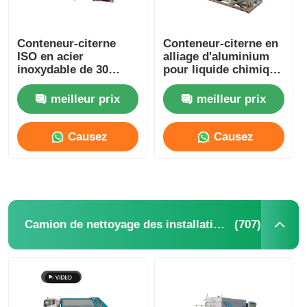
Conteneur-citerne
Conteneur-citerne en
ISO en acier
alliage d'aluminium
inoxydable de 30
pour liquide chimique
pieds pour le
dangereux, 30 pieds,
transport et la
capacité de 28 000
meilleur prix
meilleur prix
prévention de la
litres
corrosion
Causez
Causez
Maintenant
Maintenant
(707)
Camion de nettoyage des installations sanitaires