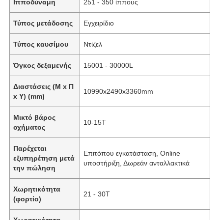
Ιπποδύναμη
251 - 350 ίππους
Τύπος μετάδοσης
Εγχειρίδιο
Τύπος καυσίμου
Ντίζελ
Όγκος δεξαμενής
15001 - 30000L
Διαστάσεις (Μ x Π
10990x2490x3360mm
x Υ) (mm)
Μικτό βάρος
10-15T
οχήματος
Παρέχεται
Επιτόπου εγκατάσταση, Online
εξυπηρέτηση μετά
υποστήριξη, Δωρεάν ανταλλακτικά
την πώληση
Χωρητικότητα
21 - 30T
(φορτίο)
Χωρητικότητα