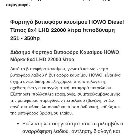
περιγραφή:
Βυτιοφόρο καυσίμων
Φορτηγό βυτιοφόρο καυσίμου HOWO Diesel
Τύπος 8x4 LHD 22000 λίτρα Ιπποδύναμη
εμπορευματοκιβώτιο δεξαμενών του ISO
251 - 350hp
Διάσημο Φορτηγό Βυτιοφόρο Καυσίμου HOWO
Καθαριστικό φορτηγό αποχέτευσης
Μάρκα 8x4 LHD 22000 λίτρα
Αυτό το βυτιοφόρο καυσίμου, γνωστό και ως κινητό
Φορτηγό ψυγείου
βυτιοφόρο λαδιού ή βυτιοφόρο καυσίμου HOWO, είναι ένα
όχημα ανεφοδιασμού ελεγχόμενο από υπολογιστή,
σχεδιασμένο για επαγγελματική μεταφορά πετρελαίου.
Αμαξοφόρο σκουπιδιών
Εξυπηρετεί πολλαπλές εφαρμογές, συμπεριλαμβανομένης
της μεταφοράς παραγώγων πετρελαίου (βενζίνη, ντίζελ,
αργό πετρέλαιο, λιπαντικά και πίσσα άνθρακα), καθώς και
Ειδικά εξαρτήματα οχημάτων
της μεταφοράς βρώσιμου ελαίου.
Ευέλικτη λειτουργικότητα που περιλαμβάνει
Υγιεινής Ηλεκτρικό Τρικυκλικό
αναρρόφηση λαδιού, άντληση, διαλογή και