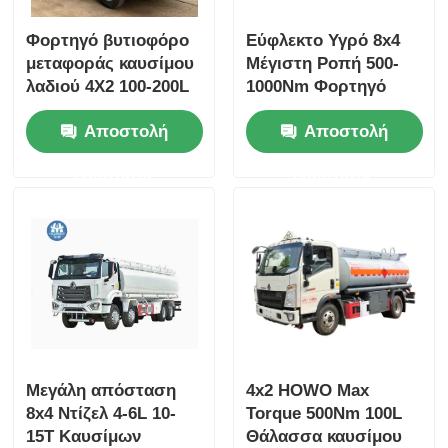
Φορτηγό βυτιοφόρο
Εύφλεκτο Υγρό 8x4
μεταφοράς καυσίμου
Μέγιστη Ροπή 500-
λαδιού 4X2 100-200L
1000Nm Φορτηγό
Μέγιστη ροπή 500Nm
Βυτιοφόρο Καυσίμου
Αποστολή
Αποστολή
4-6L 5-10T
Μεταφορικό Όχημα
ερώτησης
ερώτησης
Μεγάλη απόσταση
4x2 HOWO Max
8x4 Ντίζελ 4-6L 10-
Torque 500Nm 100L
15T Καυσίμων
Θάλασσα καυσίμου