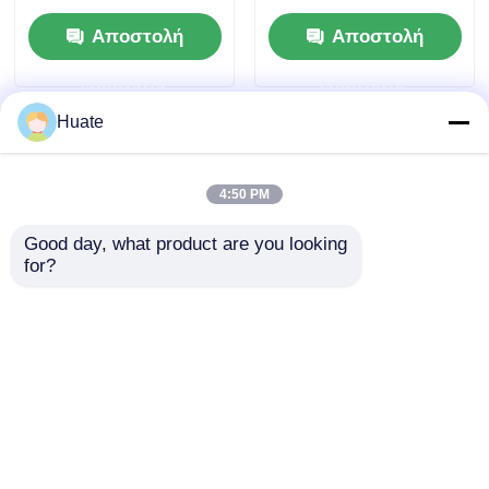
πετρελαίου Τάνκερ
Θάλασσα καυσίμου
Αποστολή
Αποστολή
φορτηγό Φορτηγό
Θάλασσα καυσίμου
μεταφοράς
Φορτηγό Μεταφορέα
ερώτησης
ερώτησης
εμπορευμάτων
Huate
4:50 PM
Good day, what product are you looking 
for?
4x2 Dongfeng Small
6000L 5-10T GVW 4X2
150hp 5-10T 4-6L Fuel
Βυτιοφόρο Οχήματος
Oil Tanker Truck
Μεταφοράς
Μεταφορικό Οχήμα
Καυσίμου από
Αποστολή
Αποστολή
GVW
Ανθρακούχο Χάλυβα
ερώτησης
ερώτησης