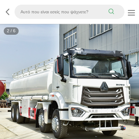
3
/
6