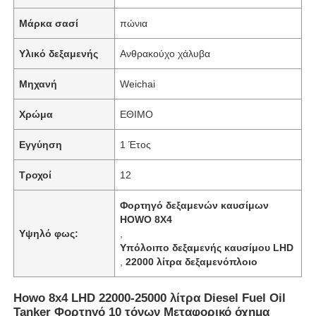
Μάρκα σασί
πώνια
Γύρος εργοστασίων
Υλικό δεξαμενής
Ανθρακούχο χάλυβα
Μηχανή
Weichai
Ποιοτικός έλεγχος
Χρώμα
ΕΘΙΜΟ
επαφή
Εγγύηση
1 Έτος
Νέα
Τροχοί
12
Φορτηγό δεξαμενών καυσίμων
Όλες οι περιπτώσεις
HOWO 8X4
Υψηλό φως:
,
Υπόλοιπο δεξαμενής καυσίμου LHD
,
22000 λίτρα δεξαμενόπλοιο
Ζητήστε ένα απόσπασμα
Howo 8x4 LHD 22000-25000 λίτρα Diesel Fuel Oil
Τεχνικό οχήμα
Tanker Φορτηγό 10 τόνων Μεταφορικό όχημα