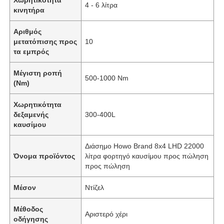
4 - 6 λίτρα
κινητήρα
Αριθμός
μετατόπισης προς
10
τα εμπρός
Μέγιστη ροπή
500-1000 Nm
(Nm)
Χωρητικότητα
δεξαμενής
300-400L
καυσίμου
Διάσημο Howo Brand 8x4 LHD 22000
Όνομα προϊόντος
λίτρα φορτηγό καυσίμου προς πώληση
Αρχική Σελίδα
προς πώληση
Μέσον
Ντίζελ
Προϊόντα
Μέθοδος
Αριστερό χέρι
οδήγησης
Σχετικά με εμάς