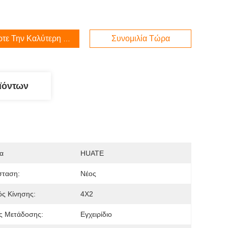
τε Την Καλύτερη Τιμή
Συνομιλία Τώρα
ϊόντων
α
HUATE
σταση:
Νέος
ς Κίνησης:
4Χ2
ς Μετάδοσης:
Εγχειρίδιο