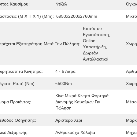
ύπος Καυσίμου:
Ντίζελ
Όγκος
ιαστάσεις (Μ X Π X Υ) (mm):
6950x2200x2760mm
Μικτό
Επιτόπου 
Εγκατάσταση, 
Online 
αρέχεται Εξυπηρέτηση Μετά Την Πώληση:
Χωρητ
Υποστήριξη, 
Δωρεάν 
Ανταλλακτικά
ωρητικότητα Κινητήρα:
4 - 6 Λίτρα
Αριθμ
έγιστη Ροπή (Nm):
≤500Nm
Χωρητ
Κίνα Μικρά Κινητά Φορτηγά 
νομα Προϊόντος:
Διανομής Καυσίμων Για 
Μέσο
Πώληση
έθοδος Οδήγησης:
Αριστερό Χέρι
Μάρκ
λικό Δεξαμενής:
Ανθρακούχο Χάλυβα
Μηχα