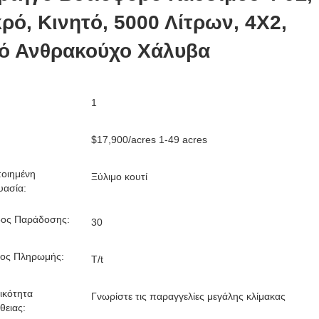
ρό, Κινητό, 5000 Λίτρων, 4X2,
ό Ανθρακούχο Χάλυβα
1
$17,900/acres 1-49 acres
οιημένη
Ξύλιμο κουτί
υασία:
δος Παράδοσης:
30
ος Πληρωμής:
T/t
ικότητα
Γνωρίστε τις παραγγελίες μεγάλης κλίμακας
θειας: