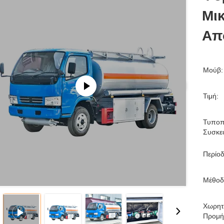
Μικ
Απ
Μούβ:
Τιμή:
Τυποπ
Συσκε
Περίο
Μέθοδ
Χωρητ
Προμή