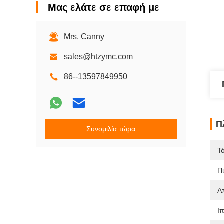
Μας ελάτε σε επαφή με
Mrs. Canny
sales@htzymc.com
86--13597849950
Π
Συνομιλία τώρα
Τ
Π
Α
Ι