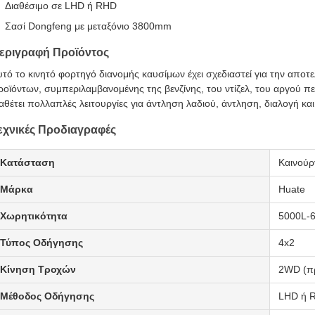
Διαθέσιμο σε LHD ή RHD
Σασί Dongfeng με μεταξόνιο 3800mm
εριγραφή Προϊόντος
υτό το κινητό φορτηγό διανομής καυσίμων έχει σχεδιαστεί για την απο
ροϊόντων, συμπεριλαμβανομένης της βενζίνης, του ντίζελ, του αργού πε
ιαθέτει πολλαπλές λειτουργίες για άντληση λαδιού, άντληση, διαλογή κα
εχνικές Προδιαγραφές
Κατάσταση
Καινούρ
Μάρκα
Huate
Χωρητικότητα
5000L-
Τύπος Οδήγησης
4x2
Κίνηση Τροχών
2WD (πρ
Μέθοδος Οδήγησης
LHD ή 