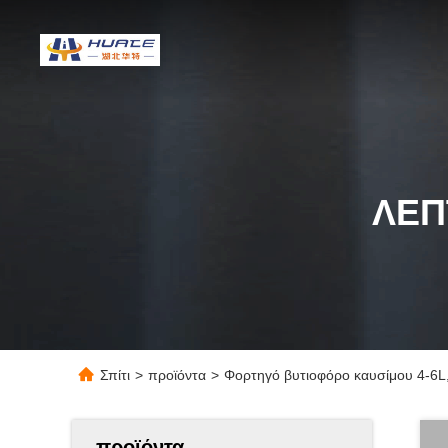
ΛΕΠ
Σπίτι
>
προϊόντα
>
Φορτηγό βυτιοφόρο καυσίμου 4-6L,
προϊόντα