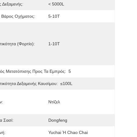
 Δεξαμενής:
< 5000L
 Βάρος Οχήματος:
5-10T
ικότητα (φορτίο):
1-10T
ός Μετατόπισης Προς Τα Εμπρός:
5
ικότητα Δεξαμενής Καυσίμου:
≤100L
ν:
Ντίζελ
α Σασί:
Dongfeng
νή:
Yuchai Ή Chao Chai