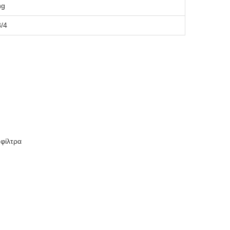
ng
3/4
 φίλτρα