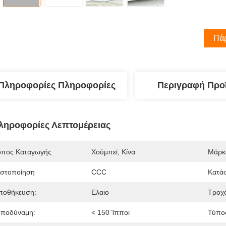
Πάρ
Πληροφορίες Πληροφορίες
Περιγραφή Προ
ληροφορίες Λεπτομέρειας
όπος Καταγωγής
Χούμπεϊ, Κίνα
Μάρκ
ιστοποίηση
CCC
Κατά
ποθήκευση:
Ελαιο
Τροχό
πποδύναμη:
< 150 Ίπποι
Τύπο