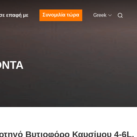
Συνομιλία τώρα
σε επαφή με
Greek
ΌΝΤΑ
ρτηγό Βυτιοφόρο Καυσίμου 4-6L,