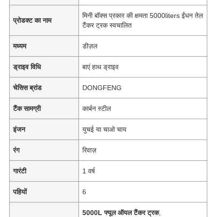
मिनी बॉक्स प्रकार की क्षमता 5000liters ईंधन तेल
प्रोडक्ट का नाम
टैंकर ट्रक स्वचालित
मध्यम
डीज़ल
ड्राइव विधि
बाएं हाथ ड्राइव
चेसिस ब्रांड
DONGFENG
टैंक सामग्री
कार्बन स्टील
इंजन
युचई या चाओ चाय
रंग
रिवाज़
होम
गारंटी
1 वर्ष
उत्पाद
पहियों
6
5000L फ्यूल ऑयल टैंकर ट्रक
,
हमारे बारे में