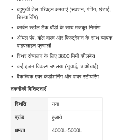
बहुमुखी तेल परिवहन क्षमताएं (सक्शन, पंपिंग, छंटाई,
ईंधन तेल टैंकर ट्रक
डिस्चार्जिंग)
कार्बन स्टील टैंक बॉडी के साथ मजबूत निर्माण
आईएसओ टैंक कंटेनर
ऑयल पंप, बॉल वाल्व और फिल्ट्रेशन के साथ व्यापक
पाइपलाइन प्रणाली
स्थिर संचालन के लिए 3800 मिमी व्हीलबेस
स्वच्छता सफाई ट्रक
कई इंजन विकल्प उपलब्ध (युचाई, चाओचाई)
प्रशीतित बॉक्स ट्रक
वैकल्पिक एयर कंडीशनिंग और पावर स्टीयरिंग
तकनीकी विशिष्टताएँ
हुक आर्म कचरा ट्रक
स्थिति
नया
विशेष वाहन भाग
ब्रांड
हुआते
क्षमता
4000L-5000L
स्वच्छता इलेक्ट्रिक ट्राईसाइकिल