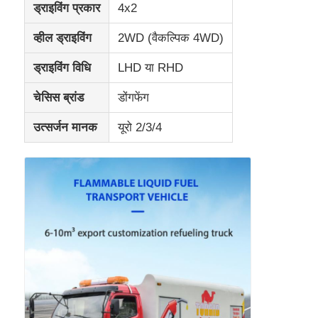
ड्राइविंग प्रकार
4x2
कार्गो ट्रक
व्हील ड्राइविंग
2WD (वैकल्पिक 4WD)
ड्राइविंग विधि
LHD या RHD
चेसिस ब्रांड
डोंगफेंग
उत्सर्जन मानक
यूरो 2/3/4