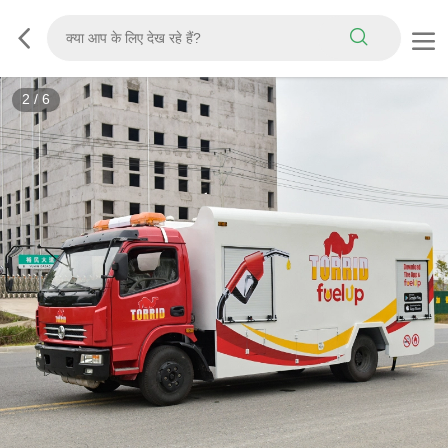
3
/
6