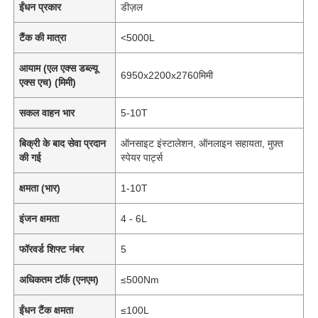
ईंधन प्रकार
डीज़ल
टैंक की मात्रा
<5000L
आयाम (एल एक्स डब्ल्यू
6950x2200x2760मिमी
एक्स एच) (मिमी)
सकल वाहन भार
5-10T
बिक्री के बाद सेवा प्रदान
ऑनसाइट इंस्टालेशन, ऑनलाइन सहायता, मुफ़्त
की गई
स्पेयर पार्ट्स
क्षमता (भार)
1-10T
इंजन क्षमता
4 - 6L
फॉरवर्ड शिफ्ट नंबर
5
अधिकतम टॉर्क (एनएम)
≤500Nm
ईंधन टैंक क्षमता
≤100L