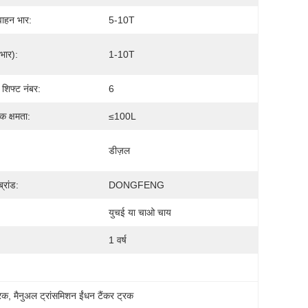
ाहन भार:
5-10T
(भार):
1-10T
 शिफ्ट नंबर:
6
ंक क्षमता:
≤100L
डीज़ल
्रांड:
DONGFENG
युचई या चाओ चाय
1 वर्ष
्रक
, 
मैनुअल ट्रांसमिशन ईंधन टैंकर ट्रक