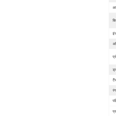
आय
बि
इं
अध
प्
ड्
टै
रंग
पह
प्