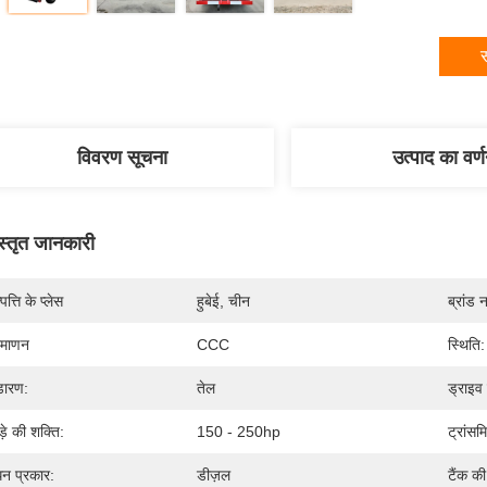
स
विवरण सूचना
उत्पाद का वर्
स्तृत जानकारी
पत्ति के प्लेस
हुबेई, चीन
ब्रांड 
रमाणन
CCC
स्थिति:
डारण:
तेल
ड्राइव 
ड़े की शक्ति:
150 - 250hp
ट्रांस
धन प्रकार:
डीज़ल
टैंक की