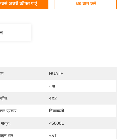
बसे अच्छी कीमत पाएं
अब बात करें
णन
नाम
HUATE
नया
व्हील:
4X2
मिशन प्रकार:
नियमावली
 मात्रा:
<5000L
ाहन भार:
≤5T