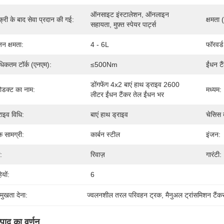
ऑनसाइट इंस्टालेशन, ऑनलाइन 
क्री के बाद सेवा प्रदान की गई:
क्षमता 
सहायता, मुफ़्त स्पेयर पार्ट्स
जन क्षमता:
4 - 6L
फॉरवर्ड
िकतम टॉर्क (एनएम):
≤500Nm
ईंधन टै
डोंगफेंग 4x2 बाएं हाथ ड्राइव 2600 
रोडक्ट का नाम:
मध्यम:
लीटर ईंधन टैंकर तेल ईंधन भर
राइव विधि:
बाएं हाथ ड्राइव
चेसिस ब
ंक सामग्री:
कार्बन स्टील
इंजन:
:
रिवाज़
गारंटी:
ियों:
6
रमुखता देना:
ज्वलनशील तरल परिवहन ट्रक
, 
मैनुअल ट्रांसमिशन टैंक
्पाद का वर्णन