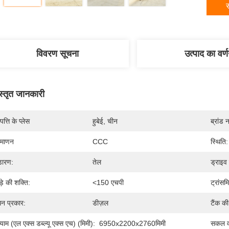
स
विवरण सूचना
उत्पाद का वर्
स्तृत जानकारी
पत्ति के प्लेस
हुबेई, चीन
ब्रांड 
रमाणन
CCC
स्थिति:
डारण:
तेल
ड्राइव 
ड़े की शक्ति:
<150 एचपी
ट्रांस
धन प्रकार:
डीज़ल
टैंक की
ाम (एल एक्स डब्ल्यू एक्स एच) (मिमी):
6950x2200x2760मिमी
सकल व