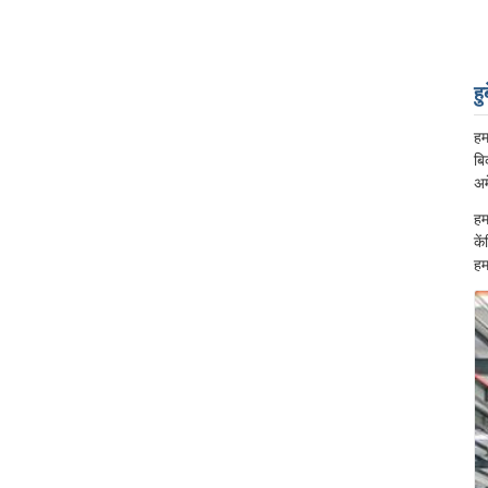
हु
हम
बि
अम
हम
के
हम