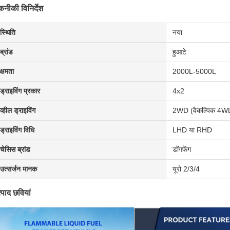
नीकी विनिर्देश
स्थिति
नया
ब्रांड
हुआटे
क्षमता
2000L-5000L
ड्राइविंग प्रकार
4x2
व्हील ड्राइविंग
2WD (वैकल्पिक 4W
ड्राइविंग विधि
LHD या RHD
चेसिस ब्रांड
डोंगफेंग
उत्सर्जन मानक
यूरो 2/3/4
्पाद छवियां