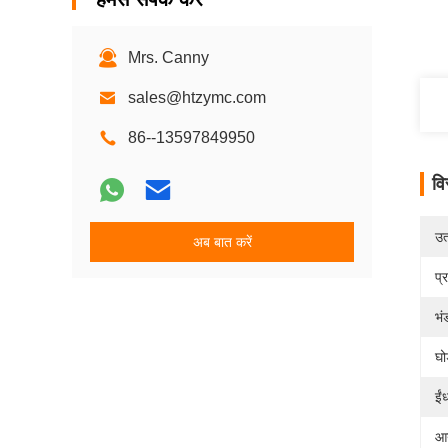
Mrs. Canny
sales@htzymc.com
86--13597849950
वि
उत्
अब बात करें
प्
भं
घो
ईं
आय