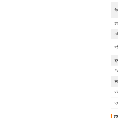
बि
इं
अध
प्
ड्
टै
रंग
पह
प्
उत