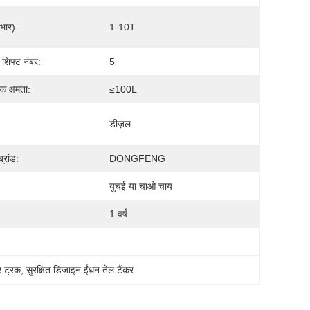
(भार):
1-10T
 शिफ्ट नंबर:
5
ंक क्षमता:
≤100L
डीज़ल
्रांड:
DONGFENG
युचई या चाओ चाय
1 वर्ष
र ट्रक
, 
सुरक्षित डिजाइन ईंधन तेल टैंकर