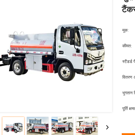
टैं
मूक:
कीमत:
स्टैंडर्ड 
वितरण 
भुगतान व
पूर्ति क्षम