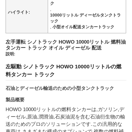
ク
,
ハイライト:
10000リットル ディーゼルタンクトラ
会社案内
ック
,
小型オイル配送タンカートラック
品質管理
左手運転 シノトラック HOWO 10000リットル 燃料油
タンカー トラック オイル ディーゼル 配送
説明:
お問い合わせ
左駆動 シノトラック HOWO 10000リットルの燃
ニュース
料タンカー トラック
石油とディーゼル輸送のための小型タンクトラック
すべての場合
製品概要
HOWO 10000リットルの燃料タンカーは,ガソリン,デ
見積依頼
ィーゼル,原油,潤滑油,石炭油泥を含む石油衍生物の輸
送のためのプロのソリューションです.この汎用的な
タンク半トレーラー
車両は,さまざまな構成のオプションで,複数の燃料補