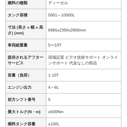
燃料の種類
ディーゼル
タンク容積
5001～10000L
寸法 (長さ x 幅 x 高
6965x2350x2800mm
さ) (mm)
車両総重量
5〜10T
提供されるアフター
現場設置 ビデオ技術サポート オンライ
サービス
ンサポート 代金なしの部品
容量（負荷）
1-10T
エンジン出力
4～6L
前方シフト番号
5
最大トルク(N・m)
≤500Nm
燃料タンク容量
≤100L