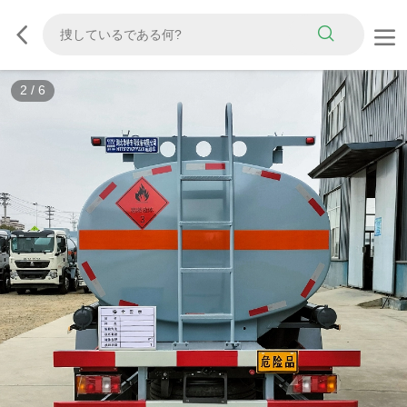
3
/
6