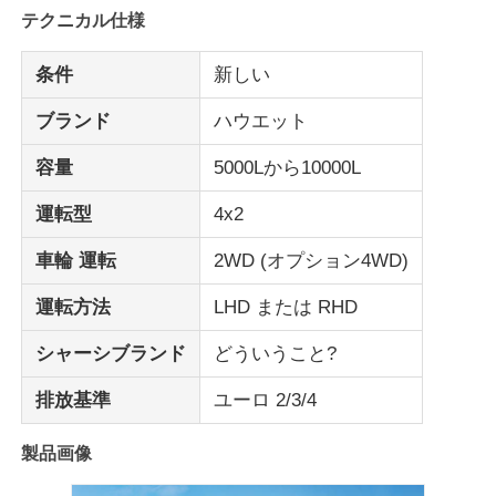
テクニカル仕様
貨物トラック
条件
新しい
ブランド
ハウエット
容量
5000Lから10000L
運転型
4x2
車輪 運転
2WD (オプション4WD)
運転方法
LHD または RHD
シャーシブランド
どういうこと?
排放基準
ユーロ 2/3/4
製品画像