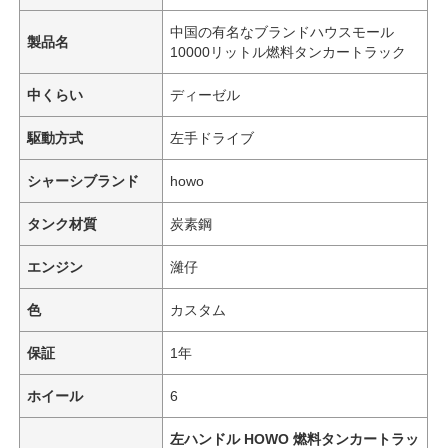
中国の有名なブランドハウスモール
製品名
10000リットル燃料タンカートラック
中くらい
ディーゼル
駆動方式
左手ドライブ
シャーシブランド
howo
タンク材質
炭素鋼
エンジン
濰仔
色
カスタム
ホーム
保証
1年
製品
ホイール
6
左ハンドル HOWO 燃料タンカートラッ
企業情報