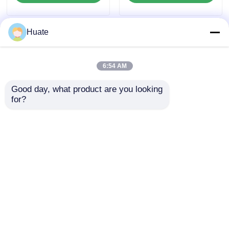
Huate
6:54 AM
Good day, what product are you looking 
for?
4×2 東フェン 小型
6000L 5-10T GVW 4X2
150hp 5-10T 4-6L 燃料
燃料油タンカー トラッ
油タンカー トラック
ク 輸送車両 炭素鋼 製
輸送車 GVW
造
お問い合わせを送信
お問い合わせを送信
ホーム
企業情報
お問い合わせ
Desktop Site
地図
プライバシーポリシー規約