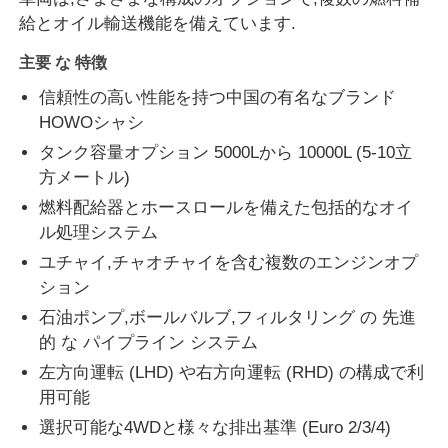
給とオイル輸送機能を備えています.
燃料油タンカー
主要 な 特徴
信頼性の高い性能を持つ中国の有名なブランド
isoタンク容器
HOWOシャシ
タンク容量オプション 5000Lから 10000L (5-10立
方メートル)
衛生用清掃用トラック
燃料配給器とホースロールを備えた包括的なオイ
ル処理システム
冷蔵ボックストラック
ユチャイ,チャオチャイを含む複数のエンジンオプ
ション
フック・アーム ゴミ箱
石油ポンプ,ボールバルブ,フィルタリング の 先進
的 な パイプライン システム
特殊車両部品
左方向運転 (LHD) や右方向運転 (RHD) の構成で利
用可能
選択可能な4WDと様々な排出基準 (Euro 2/3/4)
衛生電動三輪車