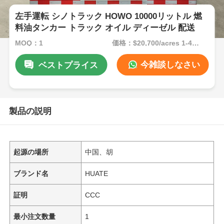
左手運転 シノトラック HOWO 10000リットル 燃
料油タンカー トラック オイル ディーゼル 配送
MOQ：1
価格：$20,700/acres 1-49 acres
今雑談しなさい
ベストプライス
製品の説明
起源の場所
中国、胡
ブランド名
HUATE
証明
CCC
最小注文数量
1