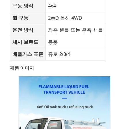
구동 방식
4x4
화물 트럭
휠 구동
2WD 옵션 4WD
운전 방식
좌측 핸들 또는 우측 핸들
섀시 브랜드
동풍
배출가스 표준
유로 2/3/4
제품 이미지