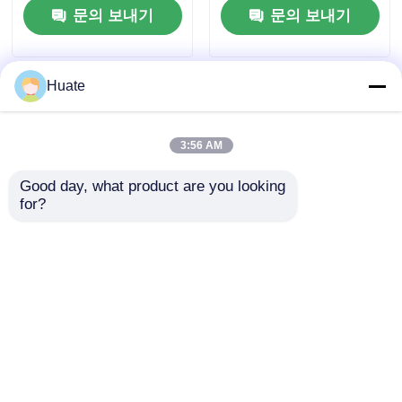
문의 보내기
문의 보내기
Huate
3:56 AM
Good day, what product are you looking 
for?
4x2 동풍 소형 150마력
6000L 5-10T GVW 4X2
5-10톤 4-6리터 연료 유
연료유 탱커 트럭 운송
조 트럭 운송 차량 총중
차량 탄소 강철 구조
량
문의 보내기
문의 보내기