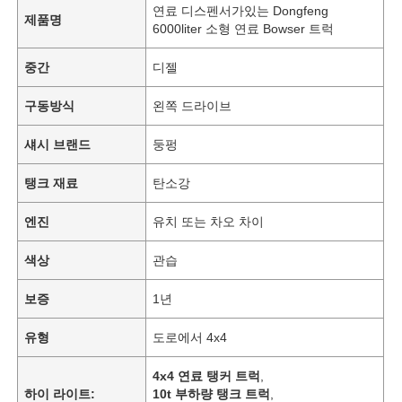
연료 디스펜서가있는 Dongfeng
제품명
6000liter 소형 연료 Bowser 트럭
중간
디젤
구동방식
왼쪽 드라이브
섀시 브랜드
둥펑
탱크 재료
탄소강
엔진
유치 또는 차오 차이
색상
관습
홈
보증
1년
유형
도로에서 4x4
제품 소개
4x4 연료 탱커 트럭
,
하이 라이트:
10t 부하량 탱크 트럭
,
회사 소개