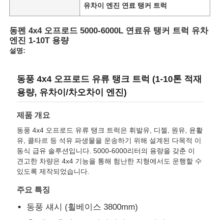
유차이 엔진 연료 탱커 트럭
공장 투어
동펜 4x4 오프로드 5000-6000L 연료유 탱커 트럭 유차
엔진 1-10T 용량
설명:
품질 관리
동풍 4x4 오프로드 유류 탱크 트럭 (1-10톤 적재
연락처
용량, 유차이/차오차이 엔진)
제품 개요
뉴스
동풍 4x4 오프로드 유류 탱크 트럭은 휘발유, 디젤, 원유, 윤활
유, 콜타르 등 석유 파생물을 운송하기 위해 설계된 다목적 이
동식 급유 솔루션입니다. 5000-6000리터의 용량을 갖춘 이
모든 케이스
견고한 차량은 4x4 기능을 통해 험난한 지형에서도 운행할 수
있도록 제작되었습니다.
견적 요청
주요 특징
동풍 섀시 (휠베이스 3800mm)
탱크 반 트레일러