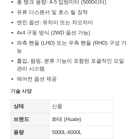
총 탱크 용량: 4-5 입방미터 (5000리터)
유류 디스펜서 및 호스 릴 장착
연료 유조선 트럭
엔진 옵션: 유차이 또는 차오차이
4x4 구동 방식 (2WD 옵션 가능)
ISO (국제 표준화 기구) 탱크 용기
좌측 핸들 (LHD) 또는 우측 핸들 (RHD) 구성 가
능
위생 청소용 트럭
흡입, 펌핑, 분류 기능이 포함된 포괄적인 오일
관리 시스템
냉장 박스 트럭
에어컨 옵션 제공
기술 사양
하크 팔 쓰레기 트럭
상태
신품
특수 차량 부품
브랜드
화테 (Huate)
용량
5000L-6000L
위생 전기 삼륜자동차