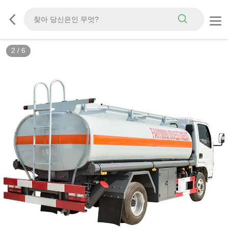
3
/
6