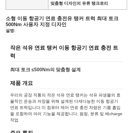
맞춤형 디자인의 유류 탱크로리
공장 투어
소형 이동 항공기 연료 충전유 탱커 트럭 최대 토크
500Nm 사용자 지정 디자인
설명:
품질 관리
작은 석유 연료 탱커 이동 항공기 연료 충전 트
연락처
럭
최대 토크 ≤500Nm의 맞춤형 설계
뉴스
제품 개요
모든 케이스
우리의 공장 직통의 작은 석유 연료 탱커는 석유 파생물의 효
율적인 운송과 저장을 위해 설계된 다재다능한 이동 항공기
연료 트럭입니다.이 컴퓨터 제어 연료 충전 차량은 기름 흡입
견적 요청
을 포함하여 여러 기능을 제공합니다, 펌핑, 분류 및 배charge
작업.
탱크 반 트레일러
주요 특징