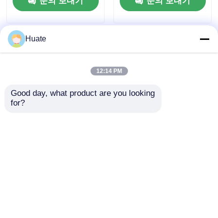
문의 보내기
문의 보내기
Huate
12:14 PM
Good day, what product are you looking 
for?
4x2 동풍 소형 150마력
6000L 5-10T GVW 4X2
5-10톤 4-6리터 연료 유
연료유 탱커 트럭 운송
조 트럭 운송 차량 총중
차량 탄소 강철 구조
량
문의 보내기
문의 보내기
홈
사이트맵
연락처
Desktop Site