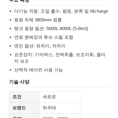
다기능 작동: 오일 흡수, 펌핑, 분류 및 배charge
연료 유조선 트럭
둥펑 차체 3800mm 원통
탱크 용량 옵션: 5000L-8000L (5-8m3)
ISO (국제 표준화 기구) 탱크 용기
연료 분배장과 튜브 스릴 포함
엔진 옵션: 유차이, 차차이
위생 청소용 트럭
표준장치: 기어박스, 전력취출, 보조지휘, 클러
치 보조
냉장 박스 트럭
선택적 에어컨 사용 가능
하크 팔 쓰레기 트럭
기술 사양
조건
새로운
특수 차량 부품
브랜드
하우테
위생 전기 삼륜자동차