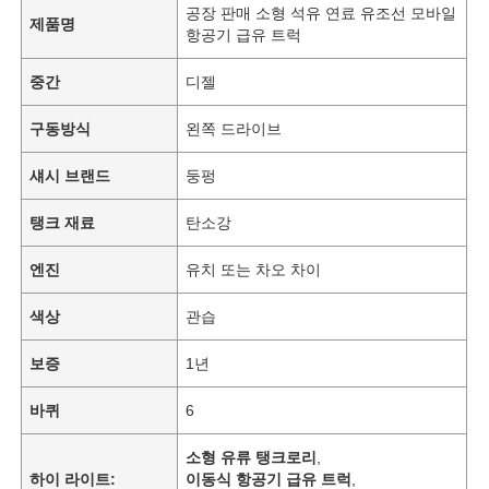
공장 판매 소형 석유 연료 유조선 모바일
제품명
항공기 급유 트럭
중간
디젤
구동방식
왼쪽 드라이브
섀시 브랜드
둥펑
탱크 재료
탄소강
엔진
유치 또는 차오 차이
색상
관습
홈
보증
1년
바퀴
6
제품 소개
소형 유류 탱크로리
,
하이 라이트:
이동식 항공기 급유 트럭
,
회사 소개