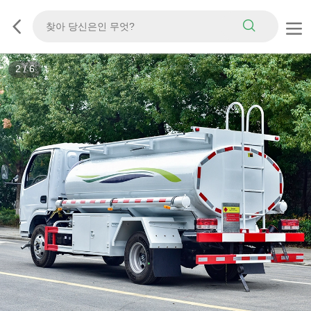
3
/
6