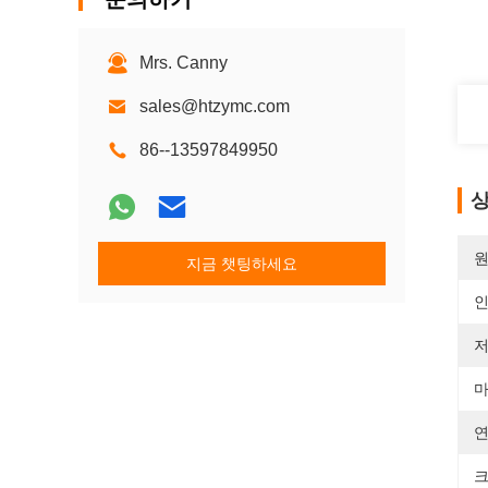
Mrs. Canny
sales@htzymc.com
86--13597849950
상
원
지금 챗팅하세요
저
마
연
크