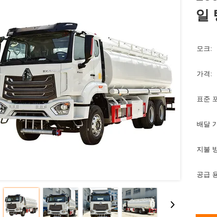
일
모크:
가격:
표준 
배달 
지불 
공급 