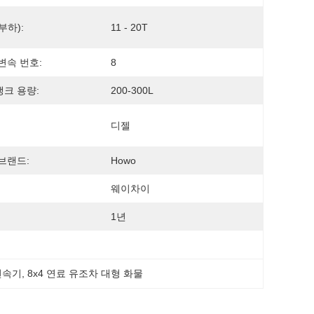
부하):
11 - 20T
변속 번호:
8
크 용량:
200-300L
디젤
브랜드:
Howo
웨이차이
1년
변속기
, 
8x4 연료 유조차 대형 화물