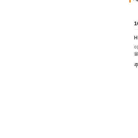
1
H
이
을