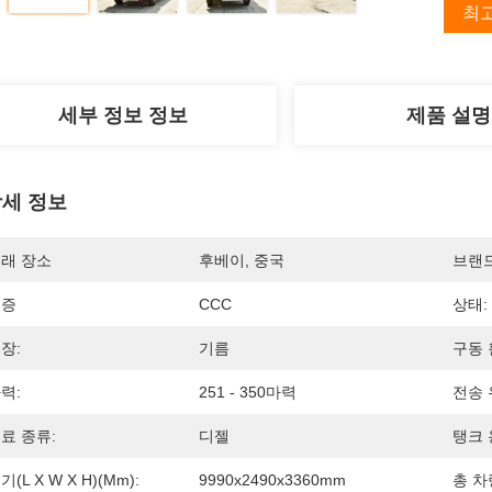
최
세부 정보 정보
제품 설명
세 정보
래 장소
후베이, 중국
브랜
인증
CCC
상태:
장:
기름
구동 
력:
251 - 350마력
전송 
료 종류:
디젤
탱크 
기(L X W X H)(mm):
9990x2490x3360mm
총 차