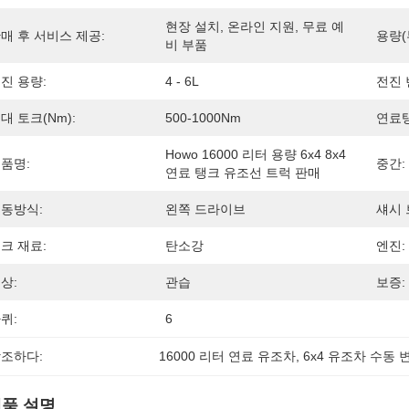
현장 설치, 온라인 지원, 무료 예
매 후 서비스 제공:
용량(
비 부품
진 용량:
4 - 6L
전진 
대 토크(Nm):
500-1000Nm
연료탱
Howo 16000 리터 용량 6x4 8x4 
품명:
중간:
연료 탱크 유조선 트럭 판매
동방식:
왼쪽 드라이브
섀시 
크 재료:
탄소강
엔진:
상:
관습
보증:
퀴:
6
조하다:
16000 리터 연료 유조차
, 
6x4 유조차 수동 
품 설명