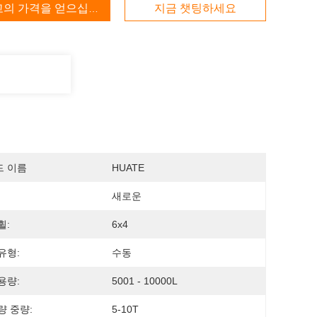
고의 가격을 얻으십시오
지금 챗팅하세요
드 이름
HUATE
새로운
휠:
6x4
유형:
수동
용량:
5001 - 10000L
량 중량:
5-10T