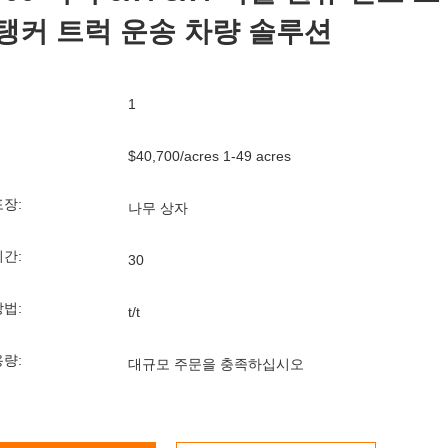
 탱커 트럭 운송 차량 솔루션
1
$40,700/acres 1-49 acres
포장:
나무 상자
기간:
30
방법:
t/t
용량:
대규모 주문을 충족하십시오