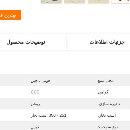
بهترین ق
جزئیات اطلاعات
توضیحات محصول
محل منبع
هوبی ، چین
گواهی
CCC
ذخیره سازی:
روغن
اسب بخار:
251 - 350 اسب بخار
نوع سوخت:
دیزل