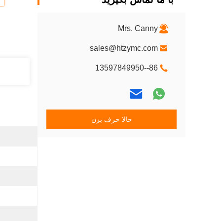
Mrs. Canny
sales@htzymc.com
86--13597849950
حالا حرف بزن