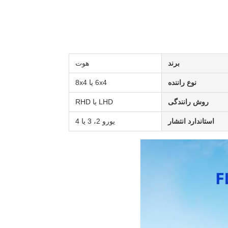
برند
هوت
نوع راننده
6x4 یا 8x4
روش رانندگی
LHD یا RHD
استاندارد انتشار
یورو 2، 3 یا 4