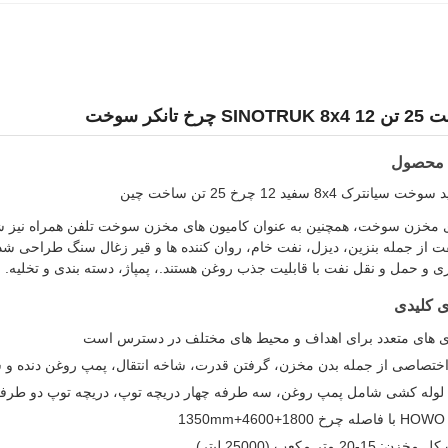
خ تانکر سوخت
 محصول
نترک 8x4 سفيد 12 چرخ 25 تن ساخت چين
ی مخزن سوخت، همچنین به عنوان کامیون های مخزن سوخت تلفن همراه نیز ش
 از جمله بنزین، دیزل، نفت خام، روان کننده ها و قیر زغال سنگ طراحی شده
و حمل و نقل نفت با قابلیت جذب روغن هستند.، پمپاژ، دسته بندی و تخلیه.
ی کلیدی
دی های متعدد برای اهداف و محیط های مختلف در دسترس است
ختصاصی از جمله بدن مخزن، گرفتن قدرت، شاخه انتقال، پمپ روغن دنده و 
لوله کشی شامل پمپ روغن، سه طرفه چهار دریچه توپ، دریچه توپ دو طرفه
13
1-20 متر مکعب (25000 لیتر)