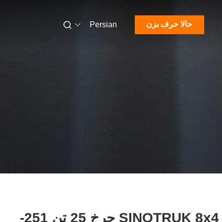
حالا حرف بزن
Persian
SINOTRUK 8x4 12 چرخ 25 تن 251-