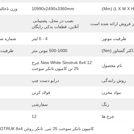
10990x2490x3360mm
وزن ناخالص
نصب در محل، پشتیبانی 
 فروش ارائه شده است:
آنلاین، قطعات یدکی رایگان
ظرفیت موتور:
4 - 6 لیتر
شماره شی
کثر گشتاور (Nm):
500-1000 نیوتن متر
ظرفیت 
New White Sinotruk 8x4 12 چرخ 
نام محصول:
25 تن کامیون تانکر سوخت
روش رانندگی:
درایو دست چپ
مواد مخزن:
فولاد کربن
رنگ:
سفارشی
چرخ ها:
12
:
کامیون تانکر سوخت 25 تنی
, 
تانکر روغن SINOTRUK 8x4