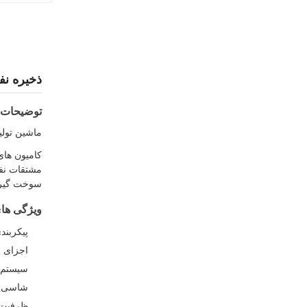
ذخيره نفت 25 تن SINOTRUK 8x4 12 چر
توضیحات
ماشين توليد سوخت سيا
کامیون ها
مشتقات نفت
سوخت گیری 
ویژگی ها
پیکربن
اجزای ا
سیستم 
شاسی HOWO با فاصله چرخ 1800+4600+50mm
ظرفیت کل مخزن: 5