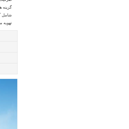
گزینه های موتو
شامل گ
تهویه م