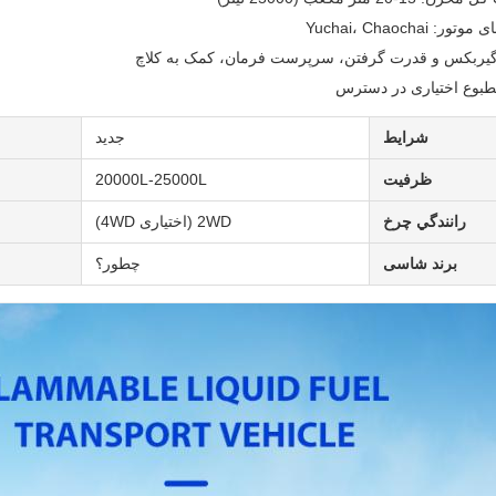
ر: Yuchai، Chaochai
یربکس و قدرت گرفتن، سرپرست فرمان، کمک به کلاچ
طبوع اختیاری در دسترس
شرایط
جدید
ظرفیت
20000L-25000L
رانندگي چرخ
2WD (اختیاری 4WD)
برند شاسی
چطور؟