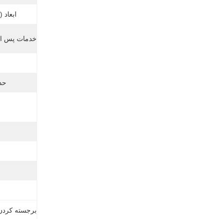
ابعاد (L X W X H) (mm):
خدمات پس از
حدا
برجسته کردن