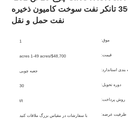
350hp تانکر نفت سوخت کامیون ذخیره
نفت حمل و نقل
موق:
1
قیمت:
$48,700/acres 1-49 acres
بندی استاندارد:
جعبه چوبی
دوره تحویل:
30
روش پرداخت:
t/t
ظرفیت عرضه:
با سفارشات در مقیاس بزرگ ملاقات کنید