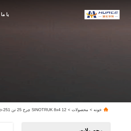
با ما
خونه
>
محصولات
>
SINOTRUK 8x4 12 چرخ 25 تن 251-350hp تانکر نفت سوخت کامیون ذخیره نفت حمل و نقل
محصولات