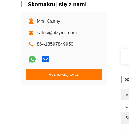
Skontaktuj się z nami
Mrs. Canny
sales@htzymc.com
86--13597849950
Rozmawiaj teraz.
S
M
O
S