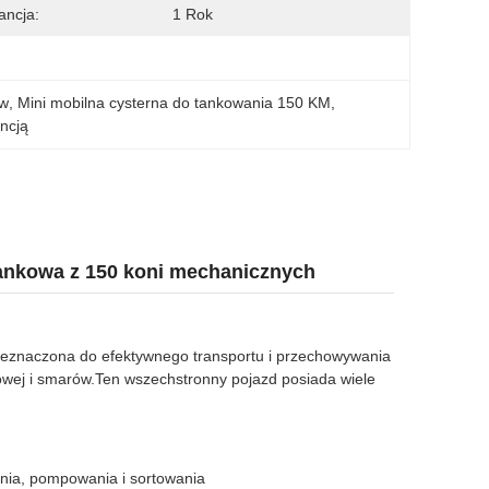
ncja:
1 Rok
ów
, 
Mini mobilna cysterna do tankowania 150 KM
, 
ncją
 tankowa z 150 koni mechanicznych
rzeznaczona do efektywnego transportu i przechowywania
owej i smarów.Ten wszechstronny pojazd posiada wiele
ania, pompowania i sortowania