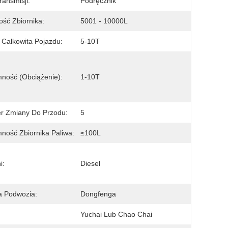
ransmisji:
Podręcznik
ość Zbiornika:
5001 - 10000L
Całkowita Pojazdu:
5-10T
ność (obciążenie):
1-10T
r Zmiany Do Przodu:
5
ność Zbiornika Paliwa:
≤100L
i:
Diesel
a Podwozia:
Dongfenga
:
Yuchai Lub Chao Chai