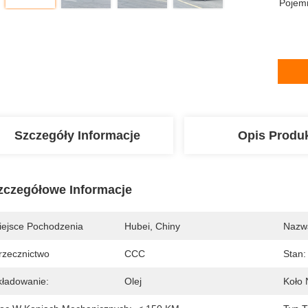
Pojem
Szczegóły Informacje
Opis Produ
zczegółowe Informacje
iejsce Pochodzenia
Hubei, Chiny
Nazw
rzecznictwo
CCC
Stan:
kładowanie:
Olej
Koło