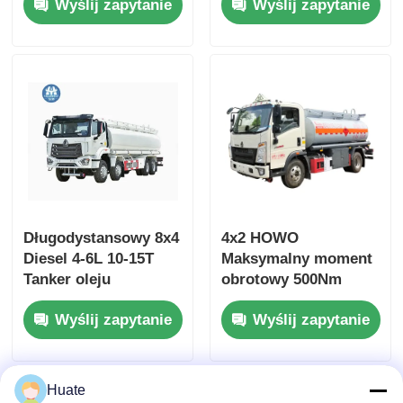
Wyślij zapytanie
Wyślij zapytanie
paliwowego
cysterna na olej
Ciężarówka Pojazd
napędowy Pojazd
transportowy
transportowy
Długodystansowy 8x4
4x2 HOWO
Diesel 4-6L 10-15T
Maksymalny moment
Tanker oleju
obrotowy 500Nm
paliwowego
100L Zbiornik paliwa
Wyślij zapytanie
Wyślij zapytanie
Ciężarówka Pojazd
oleju oleju paliwa
towarowy
Zbiornik oleju
ciężarówki Pojazd
transportowy
Huate