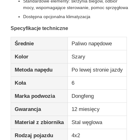
Standardowe elementy: skrzynia biegów, odbiór
mocy, wspomagające sterowanie, pomoc sprzęgłowa
Ciężarówka
Dostępna opcjonalna klimatyzacja
Specyfikacje techniczne
Średnie
Paliwo napędowe
Kolor
Szary
Metoda napędu
Po lewej stronie jazdy
Koła
6
Marka podwozia
Dongfeng
Gwarancja
12 miesięcy
Materiał z zbiornika
Stal węglowa
Rodzaj pojazdu
4x2