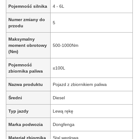
Pojemność silnika
4 - 6L
Numer zmiany do
5
przodu
Maksymalny
moment obrotowy
500-1000Nm
(Nm)
Pojemność
≤100L
zbiornika paliwa
Nazwa produktu
Pojazd z zbiornikiem paliwa
Dom
Średni
Diesel
Typ jazdy
Lewą rękę
Produkty
Marka podwozia
Dongfenga
O nas
Materiał zbiornika
Stal węglowa