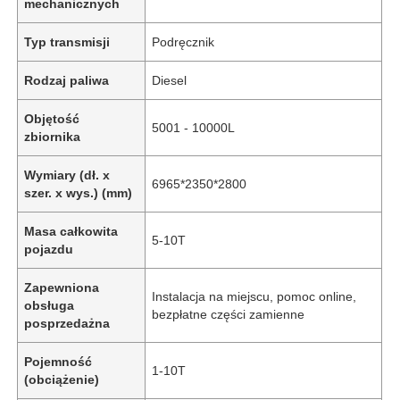
mechanicznych
Typ transmisji
Podręcznik
Rodzaj paliwa
Diesel
Objętość
5001 - 10000L
zbiornika
Wymiary (dł. x
6965*2350*2800
szer. x wys.) (mm)
Masa całkowita
5-10T
pojazdu
Zapewniona
Instalacja na miejscu, pomoc online,
obsługa
bezpłatne części zamienne
posprzedażna
Pojemność
1-10T
(obciążenie)