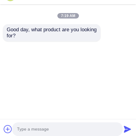
7:19 AM
Good day, what product are you looking 
for?
4x2 Dongfeng Mały
6000L 5-10T GVW 4X2
150 KM 5-10T 4-6L
Tanker oleju
Ciężarówka cysterna
paliwowego
do paliwa Pojazd
Ciężarówka Pojazd
Wyślij zapytanie
Wyślij zapytanie
transportowy DMC
transportowy Wybór
ze stali węglowej
Dom
O nas
Skontaktuj się z nami
Desktop Site
Sitemap
Polityka prywatności
Jakość
Połówna przyczepa z czołgiem
Fabryka w
Chinach.Copyright © 2026 Hubei Huate Special
Equipment Co., Ltd.. All Rights Reserved.