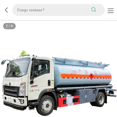
3
/
6