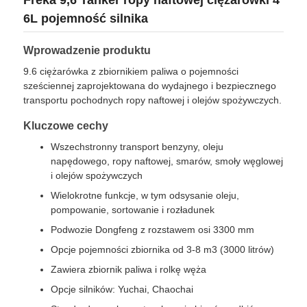
6L pojemność silnika
Tankowiec z olejem opałowym
Wprowadzenie produktu
9.6 ciężarówka z zbiornikiem paliwa o pojemności
Pojemnik z zbiornikiem ISO
sześciennej zaprojektowana do wydajnego i bezpiecznego
transportu pochodnych ropy naftowej i olejów spożywczych.
Samochód czyszczący urządzenia sanitarne
Kluczowe cechy
Wszechstronny transport benzyny, oleju
napędowego, ropy naftowej, smarów, smoły węglowej
Ciężarówka chłodnia
i olejów spożywczych
Wielokrotne funkcje, w tym odsysanie oleju,
Ciężarówka śmieci
pompowanie, sortowanie i rozładunek
Podwozie Dongfeng z rozstawem osi 3300 mm
Opcje pojemności zbiornika od 3-8 m3 (3000 litrów)
Specjalne części pojazdów
Zawiera zbiornik paliwa i rolkę węża
Opcje silników: Yuchai, Chaochai
Elektryczny trójkołowiec sanitarny