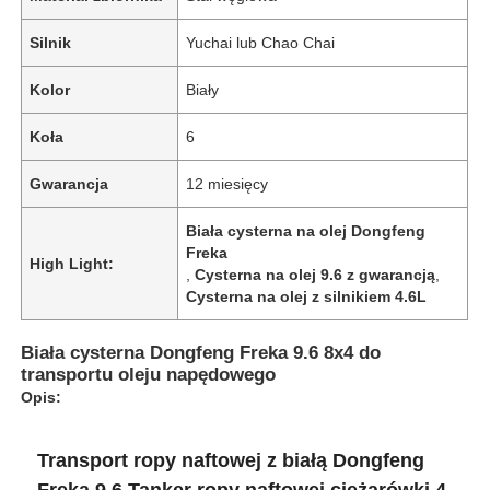
Silnik
Yuchai lub Chao Chai
Wycieczka po fabryce
Kolor
Biały
Kontrola jakości
Koła
6
Gwarancja
12 miesięcy
Skontaktuj się z nami
Biała cysterna na olej Dongfeng
Freka
High Light:
Aktualności
,
Cysterna na olej 9.6 z gwarancją
,
Cysterna na olej z silnikiem 4.6L
Wszystkie przypadki
Biała cysterna Dongfeng Freka 9.6 8x4 do
transportu oleju napędowego
Opis:
Poprosić o wycenę
Transport ropy naftowej z białą Dongfeng
Połówna przyczepa z czołgiem
Freka 9,6 Tanker ropy naftowej ciężarówki 4