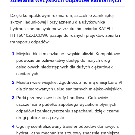
zbierania wszystkich odpadów sanitarnych
Dzięki kompaktowym rozmiarom, szczelnie zamkniętej
skrzyni ładunkowej i przyjaznemu dla użytkownika
hydraulicznemu systemowi zrzutu, śmieciarka KATELI
HTT5040ZXLCDW6 pasuje do różnych projektów zbiórki i
transportu odpadów:
Miejskie bloki mieszkalne i wąskie uliczki: Kompaktowe
podwozie umożliwia łatwy dostęp do małych dróg
osiedlowych niedostępnych dla dużych ciężarówek
sanitarnych.
Miasta i wsie wiejskie: Zgodność z normą emisji Euro VI
dla zintegrowanych usług sanitarnych miejsko-wiejskich.
Parki przemysłowe i strefy handlowe: Całkowicie
uszczelnione pudełko zapobiega wyciekom płynnych
odpadów i zanieczyszczeniu zapachami, dzięki czemu
drogi publiczne są czyste.
Ogólny scentralizowany transfer odpadów domowych:
hydrauliczny mechanizm zrzutowy znacznie zmniejsza