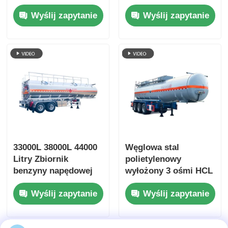
Półprzewód
Półprzewód
Wyślij zapytanie
Wyślij zapytanie
Maksymalny ładunek
przyczepy do
użytkowy Transport
transportu paliwa
przyczepy
33000L 38000L 44000
Węglowa stal
Litry Zbiornik
polietylenowy
benzyny napędowej
wyłożony 3 ośmi HCL
Półprzewód
zbiornik
Wyślij zapytanie
Wyślij zapytanie
Wielozadaniowy
półprzewódnik
magazyn
ciężarówka do
transportowy
transportu płynów