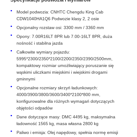
Model podwozia: CNHTC Chengdu King Cab
CDW1040HA1Q6 Podwozie klasy 2, 2 osie
Opcjonalny rozstaw osi: 3300 mm / 3360 mm
Opony: 7.00R16LT 8PR lub 7.00-16LT 8PR, duża
nośność i stabilna jazda
Całkowite wymiary pojazdu:
5995*2300/2350*2100/2200/2350/2390/2500mm,
kompaktowy rozmiar umożliwiający poruszanie się
wąskimi uliczkami miejskimi i wiejskimi drogami
gminnymi
Opcjonalne rozmiary skrzyń ładunkowych:
4000/3900/3800/3600/3400*2100*800 mm,
Dom
konfigurowalne dla różnych wymagań dotyczących
objętości odpadów
Produkty
Dane dotyczące masy: DMC 4495 kg, maksymalna
ładowność 1565 kg, masa własna 2800 kg
Paliwo i emisja: Olej napędowy, spełnia normę emisji
O nas