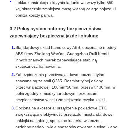
Lekka konstrukcja: skrzynia ładunkowa waży tylko 550
kg, skutecznie zmniejsza masę własną całego pojazdu i
obniża koszty paliwa.
3.2 Pełny system ochrony bezpieczeństwa
zapewniający bezpieczną jazdę i obsługę
Standardowy układ hamulcowy ABS, opcjonalne moduły
ABS firmy Zhejiang Wan'an, Guangzhou Ruili Kemi i
innych znanych marek zapewniające stabilną
skuteczność hamowania.
Zabezpieczenia przeciwnajazdowe boczne i tylne
spawane są ze stali Q235. Rozmiar tylnej osłony
przeciwnajazdowej: 100mm*50mm, prześwit 430mm, w
pełni zgodny z międzynarodowymi przepisami
bezpieczeństwa w celu zmniejszenia ryzyka kolizji.
Opcjonalne akcesoria: urządzenie pokładowe ETC
zwiększające efektywność przejazdu, niestandardowe
naklejki na kabinę, specjalne lusterka wsteczne,
ozdobne pedały i wiele sposobów otwierania tylnej klapy