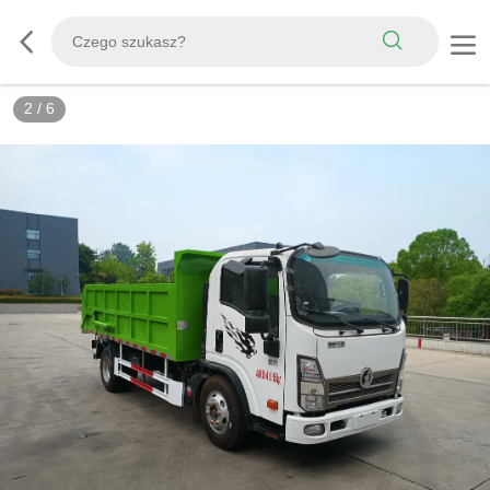
2
/
6