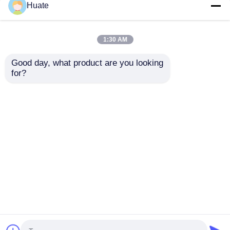
chemicznych
Huate
1:30 AM
Good day, what product are you looking 
for?
Naczepa-cysterna do
6950x2200x2760mm
transportu kwasu
Cysterna na paliwo
solnego o pojemności
olejowe Półprzyczepa
24000L z wyłożeniem
Ciężarówka
Wyślij zapytanie
Wyślij zapytanie
PE, 3 osie,
Bezpieczne
rozwiązanie w
rozwiązanie
zakresie
transportu na długie
bezpieczeństwa
dystanse
Dom
O nas
Skontaktuj się z nami
Desktop Site
transportu
Sitemap
Polityka prywatności
chemicznego
Jakość
Połówna przyczepa z czołgiem
Fabryka w