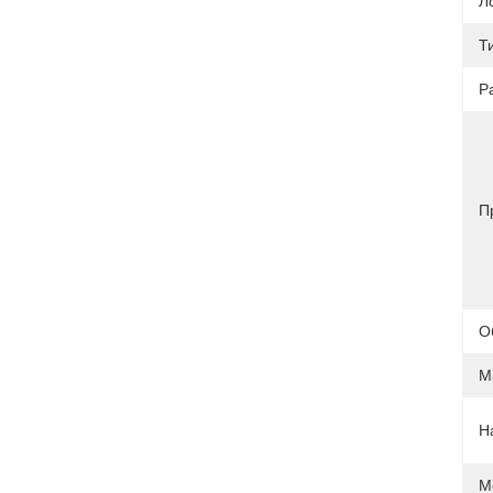
Л
Т
Р
П
О
М
Н
М