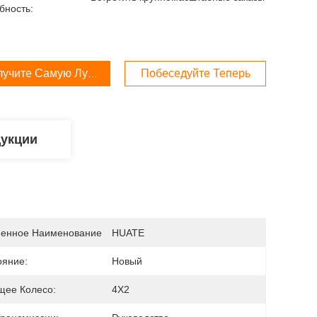
бность:
лучите Самую Лучшую Цену
Побеседуйте Теперь
дукции
енное Наименование
HUATE
ояние:
Новый
щее Колесо:
4X2