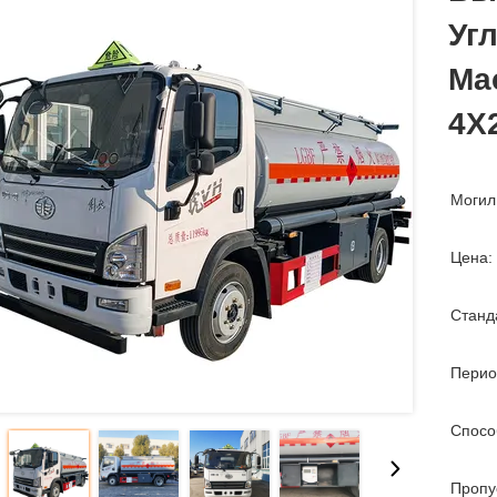
Уг
Ма
4X
Могил
Цена:
Станд
Перио
Спосо
Пропу