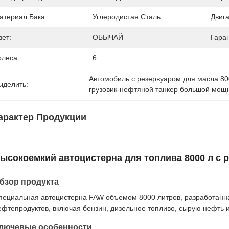
атериал Бака:
Углеродистая Сталь
Двига
вет:
ОБЫЧАЙ
Гара
олеса:
6
Автомобиль с резервуаром для масла 80
ыделить:
грузовик-нефтяной танкер большой мощ
арактер Продукции
ысокоемкий автоцистерна для топлива 8000 л с 
бзор продукта
пециальная автоцистерна FAW объемом 8000 литров, разработанн
ефтепродуктов, включая бензин, дизельное топливо, сырую нефть 
лючевые особенности