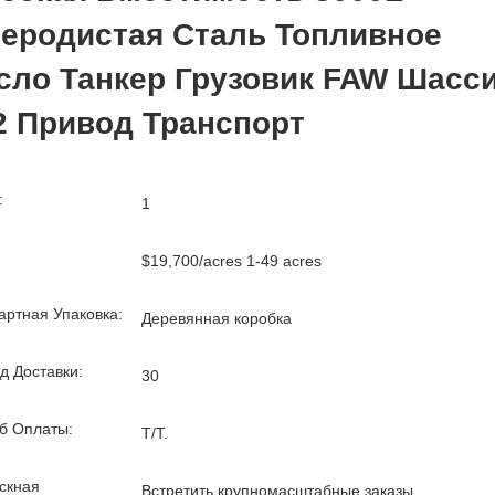
леродистая Сталь Топливное
сло Танкер Грузовик FAW Шасс
2 Привод Транспорт
:
1
$19,700/acres 1-49 acres
артная Упаковка:
Деревянная коробка
д Доставки:
30
б Оплаты:
T/T.
скная
Встретить крупномасштабные заказы