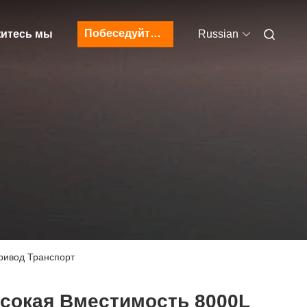
Побеседуйте теперь
итесь мы
Russian
ривод Транспорт
сокая Вместимость 8000L