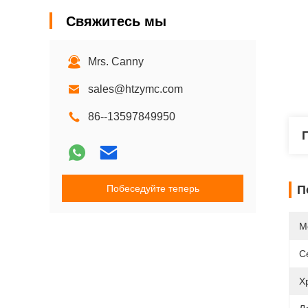
Свяжитесь мы
Mrs. Canny
sales@htzymc.com
86--13597849950
Побеседуйте теперь
П
М
С
Х