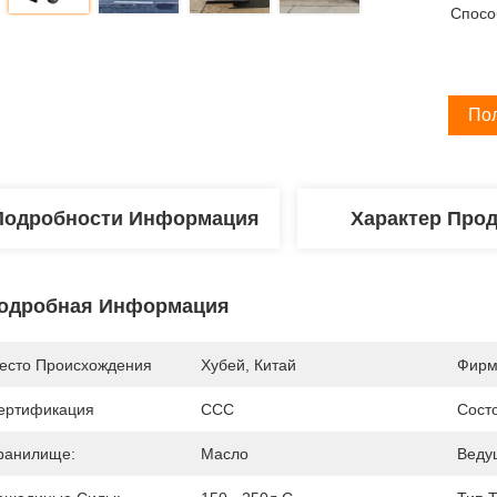
Спосо
По
Подробности Информация
Характер Про
одробная Информация
есто Происхождения
Хубей, Китай
Фирм
ертификация
CCC
Сост
ранилище:
Масло
Веду