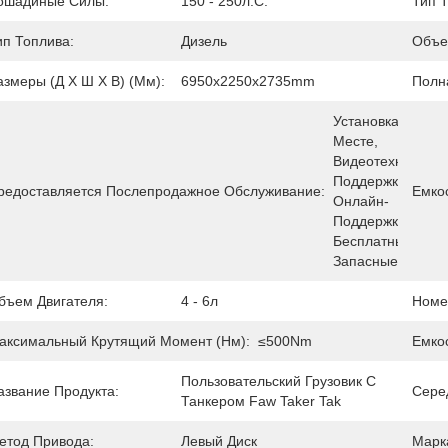
ошадиные Силы:
150 - 250л.с.
Тип 
ип Топлива:
Дизель
Объе
азмеры (Д Х Ш Х В) (мм):
6950x2250x2735mm
Полн
Установка На 
Месте, 
Видеотехническая
Поддержка, 
редоставляется Послепродажное Обслуживание:
Емкос
Онлайн-
Поддержка, 
Бесплатные 
Запасные Части
бъем Двигателя:
4 - 6л
Номе
аксимальный Крутящий Момент (Нм):
≤500Nm
Емкос
Пользовательский Грузовик С 
азвание Продукта:
Сере
Танкером Faw Taker Tak
етод Привода:
Левый Диск
Марк