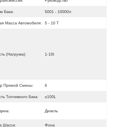
Трансмиссии:
Руководство
м Бака:
5001 - 10000л
ая Масса Автомобиля:
5 - 10 Т
 
ть (Нагрузка):
1-10t
р Прямой Смены:
6
ть Топливного Бака:
≤100L
дина:
Дизель
а Шасси:
Фона