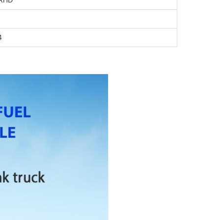
 RHD
4