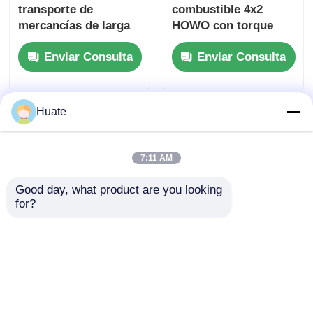
transporte de
combustible 4x2
mercancías de larga
HOWO con torque
distancia 8x4 diesel
máximo de 500 Nm y
Enviar Consulta
Enviar Consulta
4-6L 10-15T
tanque de
combustible de 100 L
Huate
7:11 AM
Good day, what product are you looking 
for?
Camión cisterna de
6000L 5-10T GVW 4X2
combustible de aceite
Fuel Oil Tanker
de 4x2 Dongfeng
Camión Vehículo de
pequeño de 150hp, 5-
transporte
Enviar Consulta
Enviar Consulta
10T, 4-6L, GVW
Construcción de