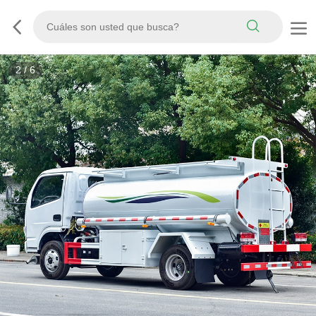
3
/
6