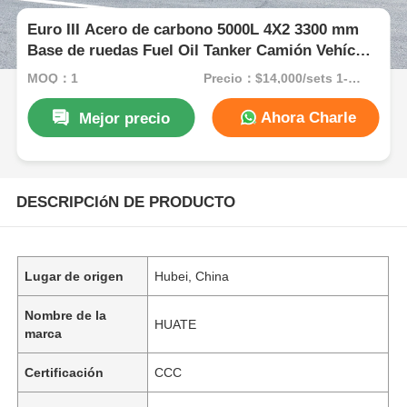
Euro III Acero de carbono 5000L 4X2 3300 mm
Base de ruedas Fuel Oil Tanker Camión Vehículo
de transporte
MOQ：1
Precio：$14,000/sets 1-4 sets
Ahora Charle
Mejor precio
DESCRIPCIóN DE PRODUCTO
Lugar de origen
Hubei, China
Nombre de la
HUATE
marca
Certificación
CCC