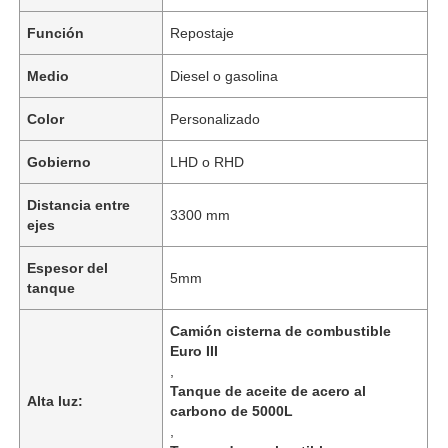
Función
Repostaje
Visita a la fábrica
Medio
Diesel o gasolina
Color
Personalizado
Control de Calidad
Gobierno
LHD o RHD
Contacto
Distancia entre
3300 mm
ejes
noticias
Espesor del
5mm
tanque
Todos los casos
Camión cisterna de combustible
Euro III
,
Solicitar una cotización
Tanque de aceite de acero al
Alta luz:
carbono de 5000L
,
Semiremolque de tanque