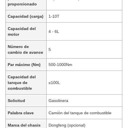
proporcionado
Capacidad (carga)
1-10T
Capacidad del
4 - 6L
motor
Número de
5
cambio de avance
Par máximo (Nm)
500-1000Nm
Capacidad del
tanque de
≤100L
combustible
Inicio
Solicitud
Gasolinera
Productos
Palabra clave
Camión del tanque de combustible
Marca del chasis
Dongfeng (opcional)
Sobre nosotros