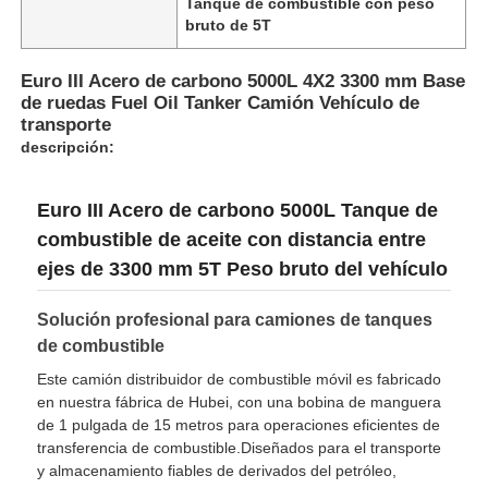
Tanque de combustible con peso
bruto de 5T
Camión cisterna de combustible
Euro III Acero de carbono 5000L 4X2 3300 mm Base
de ruedas Fuel Oil Tanker Camión Vehículo de
transporte
envase del tanque de la ISO
descripción:
Camión de limpieza de saneamiento
Euro III Acero de carbono 5000L Tanque de
combustible de aceite con distancia entre
Camión con caja refrigerada
ejes de 3300 mm 5T Peso bruto del vehículo
Solución profesional para camiones de tanques
Camión de basura con gancho
de combustible
Este camión distribuidor de combustible móvil es fabricado
Piezas para vehículos especiales
en nuestra fábrica de Hubei, con una bobina de manguera
de 1 pulgada de 15 metros para operaciones eficientes de
transferencia de combustible.Diseñados para el transporte
Sanidad Triciclo eléctrico
y almacenamiento fiables de derivados del petróleo,