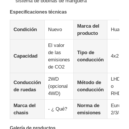
sistema de bobinas de manguera
Especificaciones técnicas
Marca del
Condición
Nuevo
Huate
producto
El valor
de las
Tipo de
Capacidad
4x2
emisiones
conducción
de CO2
2WD
LHD
Conducción
Método de
(opcional
o
de ruedas
conducción
4WD)
RHD
Marca del
Norma de
Euro
- ¿ Qué?
chasis
emisiones
2/3/4
Galería de productos