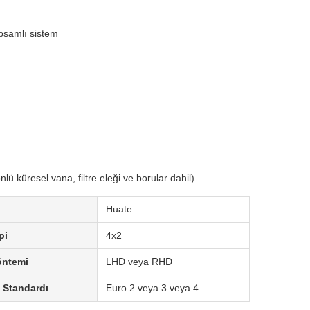
apsamlı sistem
ü küresel vana, filtre eleği ve borular dahil)
Huate
pi
4x2
öntemi
LHD veya RHD
 Standardı
Euro 2 veya 3 veya 4