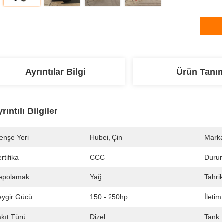
Ayrıntılar Bilgi
Ürün Tanı
rıntılı Bilgiler
enşe Yeri
Hubei, Çin
Marka
rtifika
CCC
Duru
epolamak:
Yağ
Tahri
eygir Gücü:
150 - 250hp
İletim
kıt Türü:
Dizel
Tank 