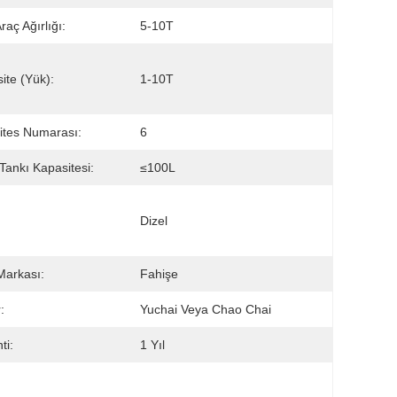
raç Ağırlığı:
5-10T
ite (Yük):
1-10T
 Vites Numarası:
6
 Tankı Kapasitesi:
≤100L
Dizel
Markası:
Fahişe
:
Yuchai Veya Chao Chai
ti:
1 Yıl