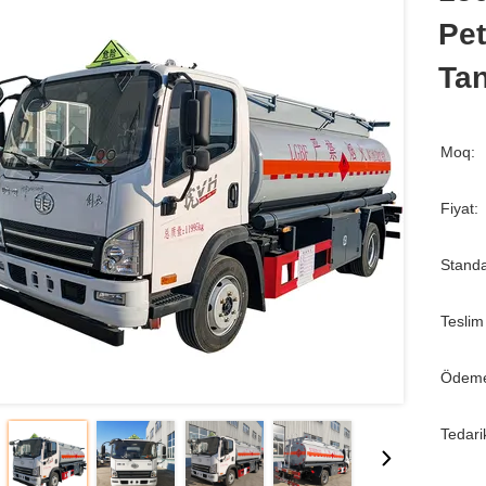
Pe
Tan
Moq:
Fiyat:
Standa
Teslim
Ödeme
Tedari