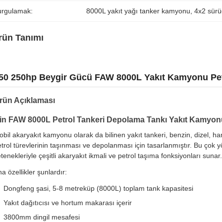
urgulamak:
8000L yakıt yağı tanker kamyonu
, 
4x2 sürü
rün Tanımı
50 250hp Beygir Gücü FAW 8000L Yakıt Kamyonu Pet
rün Açıklaması
in FAW 8000L Petrol Tankeri Depolama Tankı Yakıt Kamyon
bil akaryakıt kamyonu olarak da bilinen yakıt tankeri, benzin, dizel, h
trol türevlerinin taşınması ve depolanması için tasarlanmıştır. Bu ço
tenekleriyle çeşitli akaryakıt ikmali ve petrol taşıma fonksiyonları sunar.
a özellikler şunlardır:
Dongfeng şasi, 5-8 metreküp (8000L) toplam tank kapasitesi
Yakıt dağıtıcısı ve hortum makarası içerir
3800mm dingil mesafesi