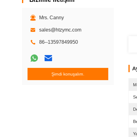
Mrs. Canny
sales@htzymc.com
86--13597849950
Ay
Şimdi konuşalım.
M
Se
D
B
Ya