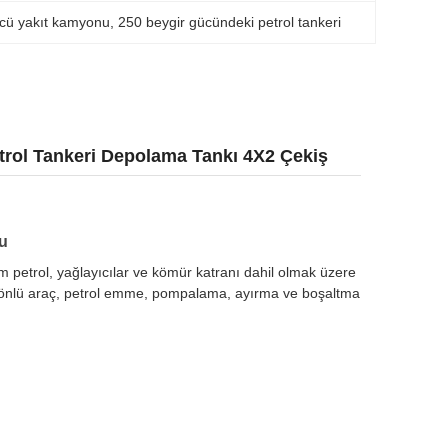
cü yakıt kamyonu
, 
250 beygir gücündeki petrol tankeri
rol Tankeri Depolama Tankı 4X2 Çekiş
u
am petrol, yağlayıcılar ve kömür katranı dahil olmak üzere
k yönlü araç, petrol emme, pompalama, ayırma ve boşaltma