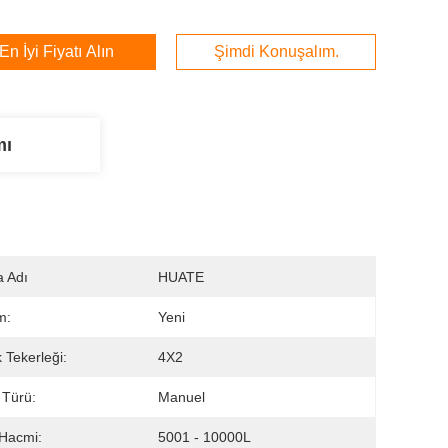
En İyi Fiyatı Alın
Şimdi Konuşalım.
mı
 Adı
HUATE
m:
Yeni
k Tekerleği:
4X2
 Türü:
Manuel
Hacmi:
5001 - 10000L