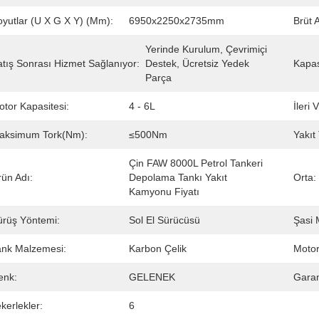
oyutlar (U X G X Y) (mm):
6950x2250x2735mm
Brüt A
Yerinde Kurulum, Çevrimiçi 
atış Sonrası Hizmet Sağlanıyor:
Destek, Ücretsiz Yedek 
Kapas
Parça
tor Kapasitesi:
4 - 6L
İleri
aksimum Tork(Nm):
≤500Nm
Yakıt
Çin FAW 8000L Petrol Tankeri 
rün Adı:
Depolama Tankı Yakıt 
Orta:
Kamyonu Fiyatı
ürüş Yöntemi:
Sol El Sürücüsü
Şasi 
ank Malzemesi:
Karbon Çelik
Motor
enk:
GELENEK
Garan
kerlekler:
6