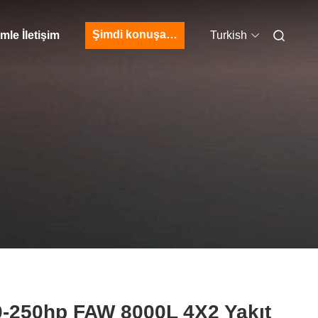
Şimdi konuşalım.
mle İletişim
Turkish
0-250hp FAW 8000L 4X2 Yakıt