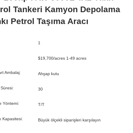
trol Tankeri Kamyon Depolama
kı Petrol Taşıma Aracı
1
$19,700/acres 1-49 acres
rt Ambalaj:
Ahşap kutu
 Süresi:
30
 Yöntemi:
T/T
k Kapasitesi:
Büyük ölçekli siparişleri karşılayın