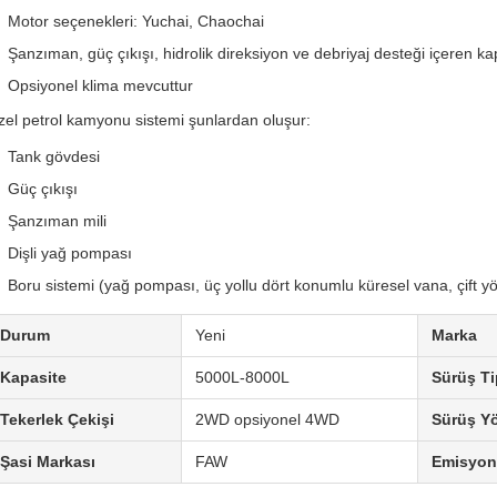
Motor seçenekleri: Yuchai, Chaochai
Şanzıman, güç çıkışı, hidrolik direksiyon ve debriyaj desteği içeren k
Opsiyonel klima mevcuttur
zel petrol kamyonu sistemi şunlardan oluşur:
Tank gövdesi
Güç çıkışı
Şanzıman mili
Dişli yağ pompası
Boru sistemi (yağ pompası, üç yollu dört konumlu küresel vana, çift yönl
Durum
Yeni
Marka
Kapasite
5000L-8000L
Sürüş Ti
Tekerlek Çekişi
2WD opsiyonel 4WD
Sürüş Y
Şasi Markası
FAW
Emisyon