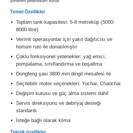
yönetimi yetenekleri sunar.
Temel Özellikler
Akaryakıt tanker kamyonu
Toplam tank kapasitesi: 5-8 metreküp (5000-
8000 litre)
ISO Tank Konteyneri
Verimli operasyonlar için yakıt dağıtıcısı ve
hortum rulo ile donatılmıştır
Temizlik kamyonu
Çoklu fonksiyonel yetenekler: yağ emici,
pompalama, sınıflandırma ve boşaltma
Soğutmalı Kasalı Kamyon
Dongfeng şasi 3800 mm dingil mesafesi ile
Seçilebilir motor seçenekleri: Yuchai, Chaochai
Kanca kolu çöp kamyonu
Değişim kutusu ve güç alma sistemi dahil
Servis direksiyonu ve debriyaj desteği
Özel Araç Parçası
standardı
İsteğe bağlı olarak klima
Temizlik Elektrikli Üçteker
Teknik özellikler