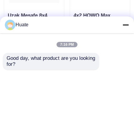
Uzak Mesafe 8x4
4x2 HOWO Max
Dizel 4-6L 10-15T
Torque 500Nm 100L
Huate
Akaryakıt Tanker
Yakıt Tankı Yağ Tankı
Kamyon Yük Taşıma
Yakıt Tankı Kamyon
Talep Gönder
Talep Gönder
Aracı
Taşıma Aracı
7:16 PM
Good day, what product are you looking 
for?
4x2 Dongfeng Küçük
6000L 5-10T GVW 4X2
150hp 5-10T 4-6L
Yakıt Petrol Tankeri
Yakıt Petrol Tankeri
Kamyon Taşıma Aracı