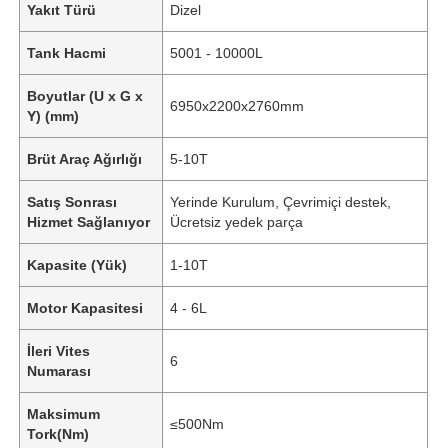
Yakıt Türü
Dizel
Tank Hacmi
5001 - 10000L
Boyutlar (U x G x
6950x2200x2760mm
Y) (mm)
Brüt Araç Ağırlığı
5-10T
Satış Sonrası
Yerinde Kurulum, Çevrimiçi destek,
Hizmet Sağlanıyor
Ücretsiz yedek parça
Kapasite (Yük)
1-10T
Motor Kapasitesi
4 - 6L
İleri Vites
6
Numarası
Maksimum
≤500Nm
Tork(Nm)