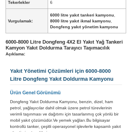
Tekerlekler
6
6000 litre yakıt tankeri kamyonu
,
Fabrika turu
Vurgulamak:
8000 litre yakıt ikmal kamyonu
,
Dongfeng yakıt yönetim kamyonu
Kalite kontrol
6000-8000 Litre Dongfeng 4X2 El Yakıt Yağ Tankeri
Kamyon Yakıt Doldurma Tarayıcı Taşımacılık
Açıklama:
Bize ulaşın
Yakıt Yönetimi Çözümleri için 6000-8000
Haberler
Litre Dongfeng Yakıt Doldurma Kamyonu
Tüm servis talepleri
Ürün Genel Görünümü
Dongfeng Yakıt Doldurma Kamyonu, benzin, dizel, ham
petrol, yağlayıcılar dahil olmak üzere petrol türevlerinin
Teklif isteği
verimli taşınması ve dağıtımı için tasarlanmış çok yönlü bir
mobil yakıt çözümüdür.Ve yemek yağları.Bu bilgisayar
kontrollü tanker, çeşitli operasyonel işlevlerle kapsamlı yakıt
Tank yarı römork