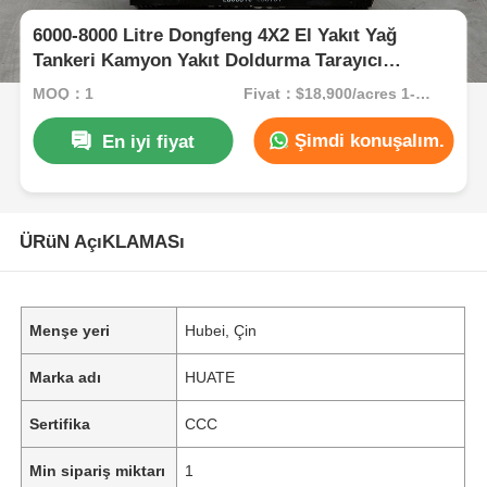
6000-8000 Litre Dongfeng 4X2 El Yakıt Yağ
Tankeri Kamyon Yakıt Doldurma Tarayıcı
Taşımacılık
MOQ：1
Fiyat：$18,900/acres 1-49 acres
Şimdi konuşalım.
En iyi fiyat
ÜRüN AçıKLAMASı
Menşe yeri
Hubei, Çin
Marka adı
HUATE
Sertifika
CCC
Min sipariş miktarı
1