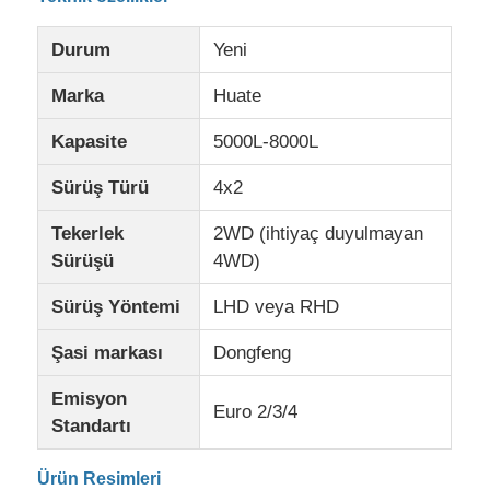
Durum
Yeni
Kargo Kamyonu
Marka
Huate
Kapasite
5000L-8000L
Sürüş Türü
4x2
Tekerlek
2WD (ihtiyaç duyulmayan
Sürüşü
4WD)
Sürüş Yöntemi
LHD veya RHD
Şasi markası
Dongfeng
Emisyon
Euro 2/3/4
Standartı
Ürün Resimleri