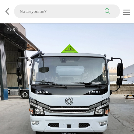
3
/
6