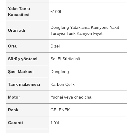
Yakıt Tankı
≤100L
Kapasitesi
Dongfeng Yataklama Kamyonu Yakıt
Ürün adı
Tarayıcı Tank Kamyon Fiyatı
Orta
Dizel
Sürüş yöntemi
Sol El Sürücüsü
Şasi Markası
Dongfeng
Tank malzemesi
Karbon Çelik
Ana sayfa
Motor
Yuchai veya chao chai
Renk
GELENEK
Ürünler
Garanti
1 Yıl
Hakkımızda