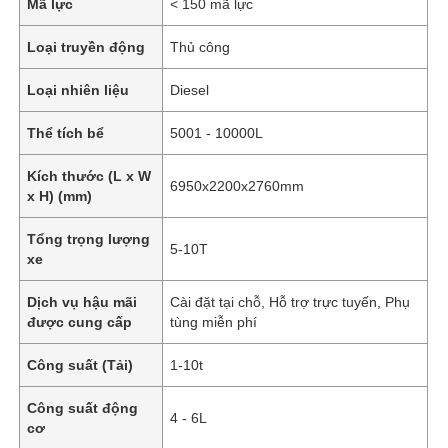
Mã lực
< 150 mã lực
Loại truyền động
Thủ công
Loại nhiên liệu
Diesel
Thể tích bể
5001 - 10000L
Kích thước (L x W
6950x2200x2760mm
x H) (mm)
Tổng trọng lượng
5-10T
xe
Dịch vụ hậu mãi
Cài đặt tại chỗ, Hỗ trợ trực tuyến, Phụ
được cung cấp
tùng miễn phí
Công suất (Tải)
1-10t
Công suất động
4 - 6L
cơ