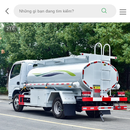
3
/
6