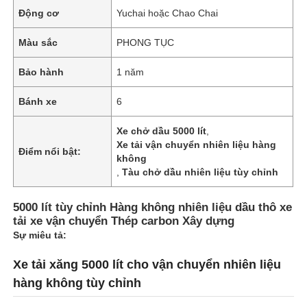
Động cơ
Yuchai hoặc Chao Chai
Tham quan nhà máy
Màu sắc
PHONG TỤC
Bảo hành
1 năm
Kiểm soát chất lượng
Bánh xe
6
Liên hệ chúng tôi
Xe chở dầu 5000 lít
,
Xe tải vận chuyển nhiên liệu hàng
Điểm nổi bật:
không
Tin tức
,
Tàu chở dầu nhiên liệu tùy chỉnh
5000 lít tùy chỉnh Hàng không nhiên liệu dầu thô xe
Tất cả các trường hợp
tải xe vận chuyển Thép carbon Xây dựng
Sự miêu tả:
Yêu cầu báo giá
Xe tải xăng 5000 lít cho vận chuyển nhiên liệu
hàng không tùy chỉnh
Trailer bán xe tăng