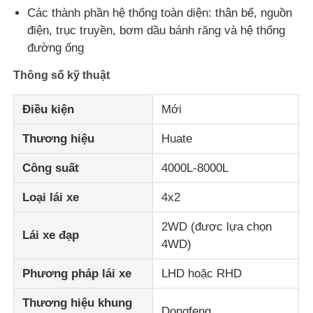
Các thành phần hệ thống toàn diện: thân bể, nguồn
điện, trục truyền, bơm dầu bánh răng và hệ thống
Xe tải
đường ống
Thông số kỹ thuật
Điều kiện
Mới
Thương hiệu
Huate
Công suất
4000L-8000L
Loại lái xe
4x2
2WD (được lựa chọn
Lái xe đạp
4WD)
Phương pháp lái xe
LHD hoặc RHD
Thương hiệu khung
Dongfeng