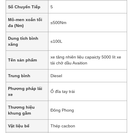
Số Chuyển Tiếp
5
Mô-men xoắn tối
≤500Nm
đa (Nm)
Dung tích bình
≤100L
xăng
xe tăng nhiên liệu capaicty 5000 lít xe
Tên sản phẩm
tải chở dầu Avaition
Trung bình
Diesel
Phương pháp lái
Ổ đĩa tay trái
Nhà
xe
Thương hiệu
Đông Phong
Sản phẩm
khung gầm
Vật liệu bể
Thép cacbon
Về chúng tôi