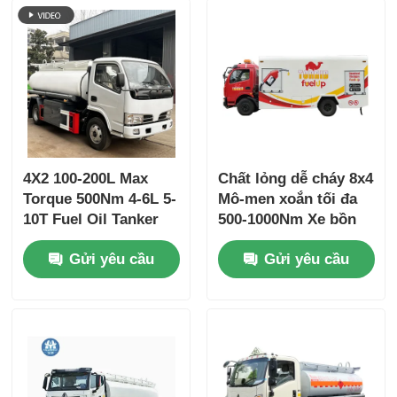
4X2 100-200L Max
Chất lỏng dễ cháy 8x4
Torque 500Nm 4-6L 5-
Mô-men xoắn tối đa
10T Fuel Oil Tanker
500-1000Nm Xe bồn
Truck Xe vận chuyển
chở dầu nhiên liệu
Gửi yêu cầu
Gửi yêu cầu