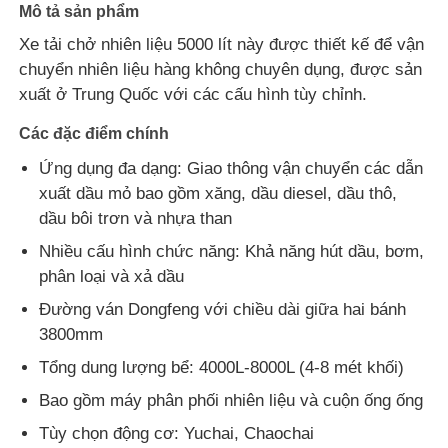
Mô tả sản phẩm
Xe tải chở nhiên liệu 5000 lít này được thiết kế để vận
Xe chở dầu nhiên liệu
chuyển nhiên liệu hàng không chuyên dụng, được sản
xuất ở Trung Quốc với các cấu hình tùy chỉnh.
ISO Tank Container
Các đặc điểm chính
Ứng dụng đa dạng: Giao thông vận chuyển các dẫn
Xe tải làm sạch vệ sinh
xuất dầu mỏ bao gồm xăng, dầu diesel, dầu thô,
dầu bôi trơn và nhựa than
Thùng xe tải đông lạnh
Nhiều cấu hình chức năng: Khả năng hút dầu, bơm,
phân loại và xả dầu
Hook ARM Rác xe tải
Đường ván Dongfeng với chiều dài giữa hai bánh
3800mm
Tổng dung lượng bể: 4000L-8000L (4-8 mét khối)
Các bộ phận xe đặc biệt
Bao gồm máy phân phối nhiên liệu và cuộn ống ống
Chế độ vệ sinh xe ba bánh điện
Tùy chọn động cơ: Yuchai, Chaochai