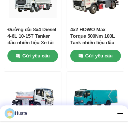
Đường dài 8x4 Diesel
4x2 HOWO Max
4-6L 10-15T Tanker
Torque 500Nm 100L
dầu nhiên liệu Xe tải
Tank nhiên liệu dầu
vận chuyển hàng hóa
nhiên liệu dầu thô
Gửi yêu cầu
Gửi yêu cầu
Tank xe tải xe vận
chuyển
Huate