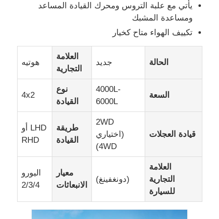
يأتي مع علبة التروس ومحرك القيادة المساعد
ومساعدة المشبك
شاحنة شحن
تكييف الهواء متاح كخيار
العلامة
الحالة
جديد
هوتيه
التجارية
4000L-
نوع
السعة
4x2
6000L
القيادة
2WD
طريقة
LHD أو
قيادة العجلات
(اختياري
القيادة
RHD
4WD)
العلامة
معيار
اليورو
التجارية
(دونغفينغ)
الانبعاثات
2/3/4
للسيارة