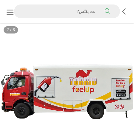
3
/
6