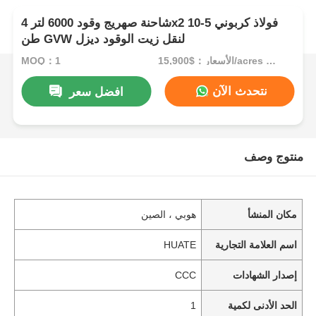
شاحنة صهريج وقود 6000 لتر 4x2 فولاذ كربوني 5-10
طن GVW لنقل زيت الوقود ديزل
الأسعار：$15,900/acres 1-49 acres
MOQ：1
نتحدث الآن
افضل سعر
منتوج وصف
مكان المنشأ
هوبي ، الصين
اسم العلامة التجارية
HUATE
إصدار الشهادات
CCC
الحد الأدنى لكمية
1