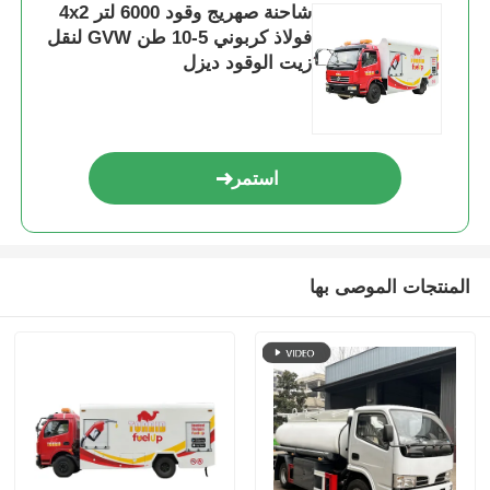
شاحنة صهريج وقود 6000 لتر 4x2
فولاذ كربوني 5-10 طن GVW لنقل
زيت الوقود ديزل
استمر
المنتجات الموصى بها