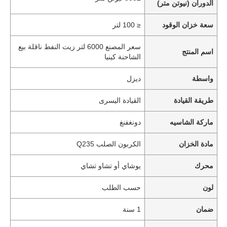
الدوران (نيوتن متر)
سعة خزان الوقود
≤ 100 لتر
سعر المصنع 6000 لتر زيت النفط ناقلة بيع
اسم المنتج
الشاحنة كينيا
واسطة
ديزل
طريقة القيادة
القيادة اليسرى
ماركة الشاسيه
دونغفنغ
مادة الخزان
الكربون الصلب Q235
منزل
محرك
يوشاي أو تشاو تشاي
لون
حسب الطلب
المنتجات
ضمان
1 سنة
حول بنا