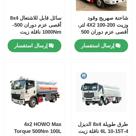
شاحنة صهريج وقود
سائل قابل للاشتعال 8x4
وزيت 4X2 100-200 لتر،
أقصى عزم دوران 500-
أقصى عزم دوران 500
1000Nm ناقلة زيت
نيوتن متر، 4-6 لتر، 5-10
الوقود شاحنة نقل مركبة
إرسال استفسار
إرسال استفسار
طن
طرق طويلة 8x4 الديزل
4x2 HOWO Max
4-6L 10-15T ناقلة زيت
Torque 500Nm 100L