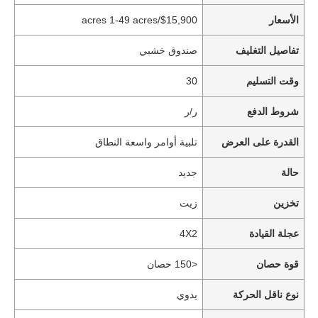
الأسعار
$15,900/acres 1-49 acres
تفاصيل التغليف
صندوق خشبي
وقت التسليم
30
شروط الدفع
ر/ر
القدرة على العرض
تلبية أوامر واسعة النطاق
حالة
جديد
تخزين
زيت
عجلة القيادة
4X2
قوة حصان
<150 حصان
نوع ناقل الحركة
يدوي