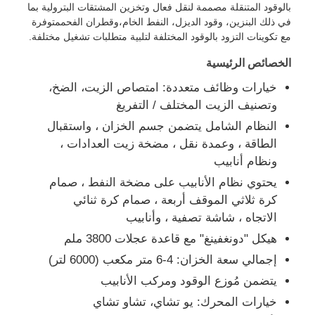
بالوقود المتنقلة مصممة لنقل فعال وتخزين المشتقات البترولية بما
في ذلك البنزين، وقود الديزل، النفط الخام،وقطران الفحممتوفرة
شاحنة ناقلة زيت الوقود
مع تكوينات التزود بالوقود المختلفة لتلبية متطلبات تشغيل مختلفة.
الخصائص الرئيسية
حاوية خزان ISO
خيارات وظائف متعددة: امتصاص الزيت، الضخ،
وتصنيف الزيت المختلف / التفريغ
النظام الشامل يتضمن جسم الخزان ، واستقبال
شاحنة تنظيف الصرف الصحي
الطاقة ، وعمدة نقل ، مضخة زيت العدادات ،
ونظام أنابيب
مبردة صندوق شاحنة
يحتوي نظام الأنابيب على مضخة النفط ، صمام
كرة ثلاثي الموقف أربعة ، صمام كرة ثنائي
شاحنة قمامة ذراع الزناد
الاتجاه ، شاشة تصفية ، وأنابيب
هيكل "دونغفينغ" مع قاعدة عجلات 3800 ملم
إجمالي سعة الخزان: 4-6 متر مكعب (6000 لتر)
أجزاء مركبة خاصة
يتضمن مُوزع الوقود ومركب الأنابيب
خيارات المحرك: يو تشاي، تشاو تشاي
دراجة ثلاثية العجلات كهربائية للنظافة