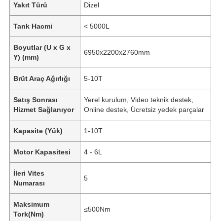
Yakıt Türü
Dizel
Tank Hacmi
< 5000L
Boyutlar (U x G x
6950x2200x2760mm
Y) (mm)
Brüt Araç Ağırlığı
5-10T
Satış Sonrası
Yerel kurulum, Video teknik destek,
Hizmet Sağlanıyor
Online destek, Ücretsiz yedek parçalar
Kapasite (Yük)
1-10T
Motor Kapasitesi
4 - 6L
İleri Vites
5
Numarası
Maksimum
≤500Nm
Tork(Nm)