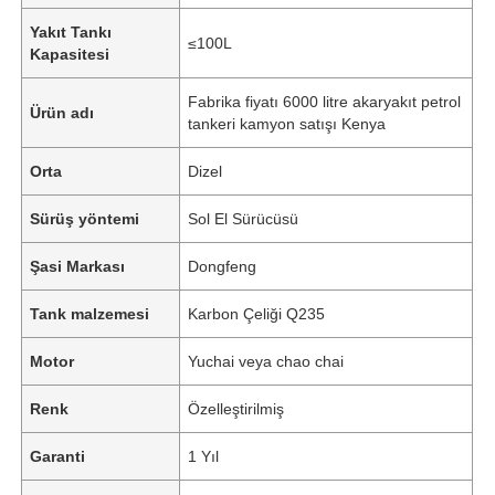
Yakıt Tankı
≤100L
Kapasitesi
Fabrika fiyatı 6000 litre akaryakıt petrol
Ürün adı
tankeri kamyon satışı Kenya
Orta
Dizel
Sürüş yöntemi
Sol El Sürücüsü
Şasi Markası
Dongfeng
Tank malzemesi
Karbon Çeliği Q235
Ana sayfa
Motor
Yuchai veya chao chai
Renk
Özelleştirilmiş
Ürünler
Garanti
1 Yıl
Hakkımızda