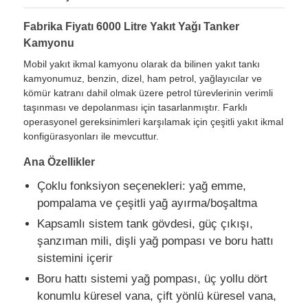
Fabrika Fiyatı 6000 Litre Yakıt Yağı Tanker
Akaryakıt tanker kamyonu
Kamyonu
Mobil yakıt ikmal kamyonu olarak da bilinen yakıt tankı
kamyonumuz, benzin, dizel, ham petrol, yağlayıcılar ve
ISO Tank Konteyneri
kömür katranı dahil olmak üzere petrol türevlerinin verimli
taşınması ve depolanması için tasarlanmıştır. Farklı
operasyonel gereksinimleri karşılamak için çeşitli yakıt ikmal
Temizlik kamyonu
konfigürasyonları ile mevcuttur.
Ana Özellikler
Soğutmalı Kasalı Kamyon
Çoklu fonksiyon seçenekleri: yağ emme,
pompalama ve çeşitli yağ ayırma/boşaltma
Kanca kolu çöp kamyonu
Kapsamlı sistem tank gövdesi, güç çıkışı,
şanzıman mili, dişli yağ pompası ve boru hattı
Özel Araç Parçası
sistemini içerir
Boru hattı sistemi yağ pompası, üç yollu dört
konumlu küresel vana, çift yönlü küresel vana,
Temizlik Elektrikli Üçteker