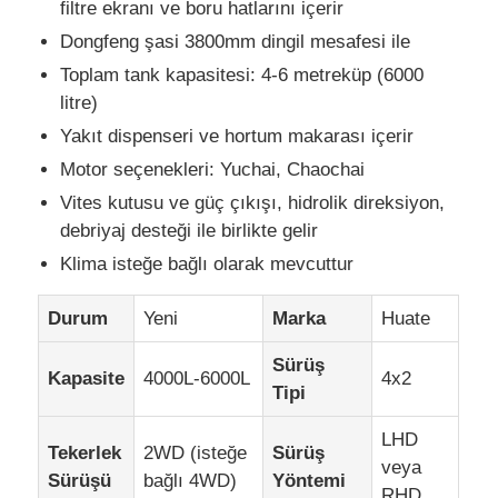
filtre ekranı ve boru hatlarını içerir
Dongfeng şasi 3800mm dingil mesafesi ile
Kargo Kamyonu
Toplam tank kapasitesi: 4-6 metreküp (6000
litre)
Yakıt dispenseri ve hortum makarası içerir
Motor seçenekleri: Yuchai, Chaochai
Vites kutusu ve güç çıkışı, hidrolik direksiyon,
debriyaj desteği ile birlikte gelir
Klima isteğe bağlı olarak mevcuttur
Durum
Yeni
Marka
Huate
Sürüş
Kapasite
4000L-6000L
4x2
Tipi
LHD
Tekerlek
2WD (isteğe
Sürüş
veya
Sürüşü
bağlı 4WD)
Yöntemi
RHD