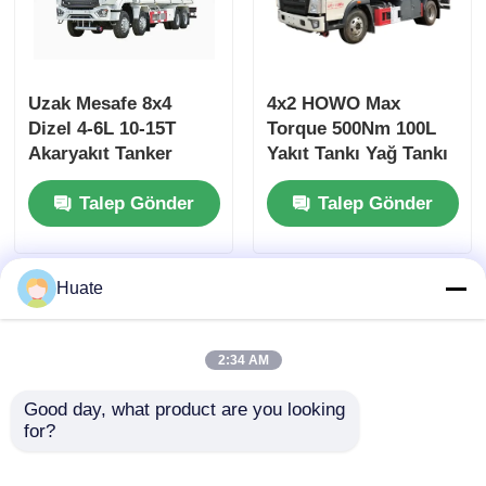
Uzak Mesafe 8x4
4x2 HOWO Max
Dizel 4-6L 10-15T
Torque 500Nm 100L
Akaryakıt Tanker
Yakıt Tankı Yağ Tankı
Kamyon Yük Taşıma
Yakıt Tankı Kamyon
Talep Gönder
Talep Gönder
Aracı
Taşıma Aracı
Huate
2:34 AM
Good day, what product are you looking 
for?
4x2 Dongfeng Küçük
6000L 5-10T GVW 4X2