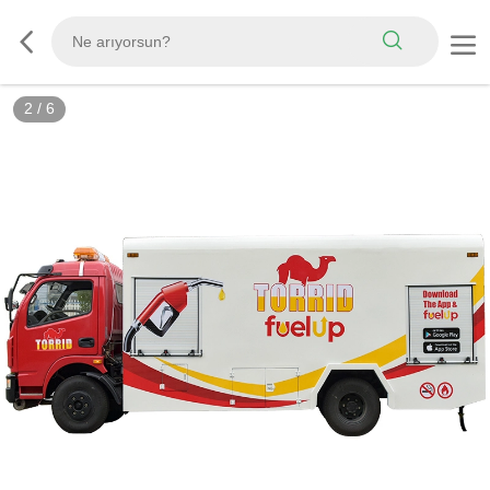
3
/
6