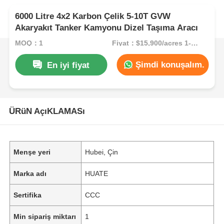
6000 Litre 4x2 Karbon Çelik 5-10T GVW
Akaryakıt Tanker Kamyonu Dizel Taşıma Aracı
MOQ：1
Fiyat：$15,900/acres 1-49 acres
Şimdi konuşalım.
En iyi fiyat
ÜRüN AçıKLAMASı
Menşe yeri
Hubei, Çin
Marka adı
HUATE
Sertifika
CCC
Min sipariş miktarı
1