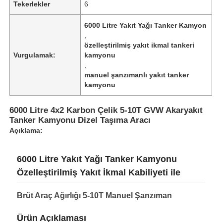
Tekerlekler
6
6000 Litre Yakıt Yağı Tanker Kamyon
Fabrika turu
,
özelleştirilmiş yakıt ikmal tankeri
Vurgulamak:
kamyonu
Kalite kontrol
,
manuel şanzımanlı yakıt tanker
kamyonu
Bize ulaşın
6000 Litre 4x2 Karbon Çelik 5-10T GVW Akaryakıt
Tanker Kamyonu Dizel Taşıma Aracı
Haberler
Açıklama:
Tüm servis talepleri
6000 Litre Yakıt Yağı Tanker Kamyonu
Özelleştirilmiş Yakıt İkmal Kabiliyeti ile
Teklif isteği
Brüt Araç Ağırlığı 5-10T Manuel Şanzıman
Tank yarı römork
Ürün Açıklaması