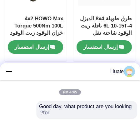
طرق طويلة 8x4 الديزل
4x2 HOWO Max
4-6L 10-15T ناقلة زيت
Torque 500Nm 100L
الوقود شاحنة نقل
خزان الوقود زيت الوقود
البضائع
ناقل النفط شاحنة مركبة
إرسال استفسار
إرسال استفسار
نقل
Huate
4:45 PM
Good day, what product are you looking 
for?
شاحنة صهريج وقود
6000L 5-10T GVW 4X2
صغيرة دونغفنغ 4x2 بقوة
ناقلة زيت الوقود شاحنة