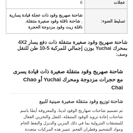
عجلات
6
شاحنة صهريج وقود ذات عجلة قيادة يسارية
جولة في المعمل
تسليط الضوء:
,
شاحنة ناقلة وقود صغيرة متنقلة
,
ناقلة زيت وقود مزدوجة الحجرة
ضبط الجودة
شاحنة صهريج وقود صغيرة متنقلة ذات دفع يسار 4X2
بمحرك Yuchai بوزن إجمالي للمركبة 5-10 طن للنقل
وصف:
اتصل بنا
شاحنة صهريج وقود متنقلة صغيرة ذات قيادة يسرى
أخبار
مع حجرات مزدوجة ومحرك Yuchai أو Chao
Chai
جميع القضايا
شاحنة توزيع وقود متنقلة صغيرة صينية للبيع
تم تصميم شاحنات صهاريج الوقود لدينا، والمعروفة أيضًا باسم
طلب اقتباس
شاحنات إعادة تزويد الوقود المتنقلة، للنقل والتخزين الفعال
للمشتقات البترولية بما في ذلك البنزين والديزل والنفط الخام
ومواد التشحيم وقطران الفحم. تتميز هذه المركبات متعددة
دبابة نصف مقطورة