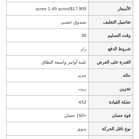
الأسعار
$17,900/acres 1-49 acres
تفاصيل التغليف
صندوق خشبي
وقت التسليم
30
شروط الدفع
ر/ر
القدرة على العرض
تلبية أوامر واسعة النطاق
حالة
جديد
تخزين
زيت
عجلة القيادة
4X2
قوة حصان
<150 حصان
نوع ناقل الحركة
يدوي