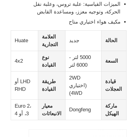
الميزات القياسية: علبة تروس، وعلبة نقل
الحركة، وتوجيه معزز، ومساعدة القابض
شاحنة شحن
مكيف هواء اختياري متاح
العلامة
الحالة
جديد
Huate
التجارية
5000 لتر -
نوع
السعة
4x2
6000 لتر
القيادة
2WD
قيادة
طريقة
LHD أو
(اختياري
العجلات
القيادة
RHD
4WD)
ماركة
معيار
Euro 2،
Dongfeng
الهيكل
الانبعاثات
3، أو 4