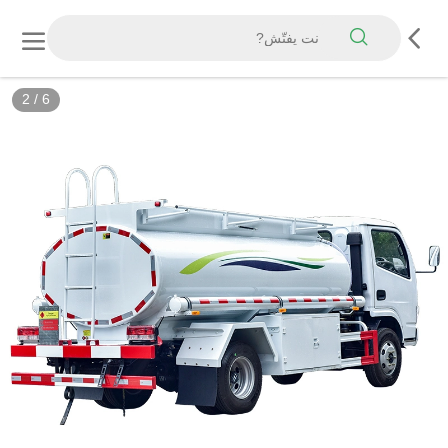
3
/
6