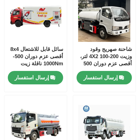
شاحنة صهريج وقود
سائل قابل للاشتعال 8x4
وزيت 4X2 100-200 لتر،
أقصى عزم دوران 500-
أقصى عزم دوران 500
1000Nm ناقلة زيت
نيوتن متر، 4-6 لتر، 5-10
الوقود شاحنة نقل مركبة
إرسال استفسار
إرسال استفسار
طن