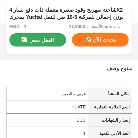
شاحنة صهريج وقود صغيرة متنقلة ذات دفع يسار 4X2
بمحرك Yuchai بوزن إجمالي للمركبة 5-10 طن للنقل
الأسعار：$17,900/acres 1-49 acres
MOQ：1
نتحدث الآن
افضل سعر
منتوج وصف
مكان المنشأ
هوبي ، الصين
اسم العلامة التجارية
HUATE
إصدار الشهادات
CCC
الحد الأدنى لكمية
1