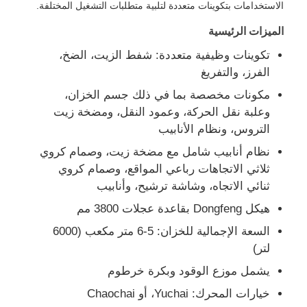
الاستخدامات بتكوينات متعددة لتلبية متطلبات التشغيل المختلفة.
الميزات الرئيسية
شاحنة ناقلة زيت الوقود
تكوينات وظيفية متعددة: شفط الزيت، الضخ،
الفرز، والتفريغ
حاوية خزان ISO
مكونات مخصصة بما في ذلك جسم الخزان،
وعلبة نقل الحركة، وعمود النقل، ومضخة زيت
شاحنة تنظيف الصرف الصحي
التروس، ونظام الأنابيب
نظام أنابيب شامل مع مضخة زيت، وصمام كروي
مبردة صندوق شاحنة
ثلاثي الاتجاهات رباعي المواقع، وصمام كروي
ثنائي الاتجاه، وشاشة ترشيح، وأنابيب
هيكل Dongfeng بقاعدة عجلات 3800 مم
شاحنة قمامة ذراع الزناد
السعة الإجمالية للخزان: 5-6 متر مكعب (6000
لتر)
أجزاء مركبة خاصة
يشمل موزع الوقود وبكرة خرطوم
خيارات المحرك: Yuchai، أو Chaochai
دراجة ثلاثية العجلات كهربائية للنظافة