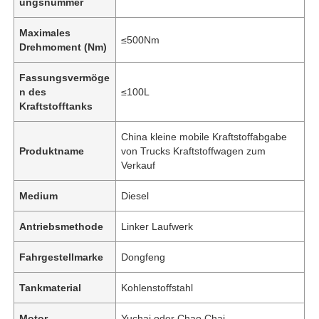
ungsnummer
Maximales
≤500Nm
Drehmoment (Nm)
Fassungsvermöge
n des
≤100L
Kraftstofftanks
China kleine mobile Kraftstoffabgabe
Produktname
von Trucks Kraftstoffwagen zum
Verkauf
Medium
Diesel
Startseite
Antriebsmethode
Linker Laufwerk
Fahrgestellmarke
Dongfeng
Produkte
Tankmaterial
Kohlenstoffstahl
Über uns
Motor
Yuchai oder Chao Chai