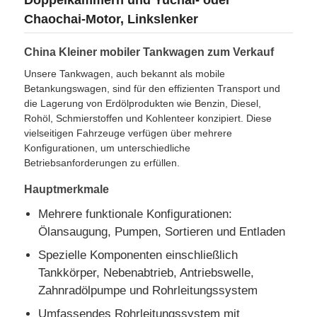
Chaochai-Motor, Linkslenker
Kraftstofföl-Tanker-Lkw
China Kleiner mobiler Tankwagen zum Verkauf
Unsere Tankwagen, auch bekannt als mobile
ISO-Behälterbehälter
Betankungswagen, sind für den effizienten Transport und
die Lagerung von Erdölprodukten wie Benzin, Diesel,
Rohöl, Schmierstoffen und Kohlenteer konzipiert. Diese
Sanitärreinigungswagen
vielseitigen Fahrzeuge verfügen über mehrere
Konfigurationen, um unterschiedliche
Betriebsanforderungen zu erfüllen.
Kühlkoffer-LKW
Hauptmerkmale
Mehrere funktionale Konfigurationen:
Haucharm Müllwagen
Ölansaugung, Pumpen, Sortieren und Entladen
Spezielle Komponenten einschließlich
Spezialfahrzeugteile
Tankkörper, Nebenabtrieb, Antriebswelle,
Zahnradölpumpe und Rohrleitungssystem
Sanitär-Elektro-Dreirad
Umfassendes Rohrleitungssystem mit