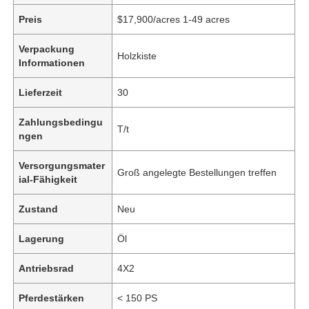
Preis
$17,900/acres 1-49 acres
Verpackung
Holzkiste
Informationen
Lieferzeit
30
Zahlungsbedingu
T/t
ngen
Versorgungsmater
Groß angelegte Bestellungen treffen
ial-Fähigkeit
Zustand
Neu
Lagerung
Öl
Antriebsrad
4X2
Pferdestärken
< 150 PS