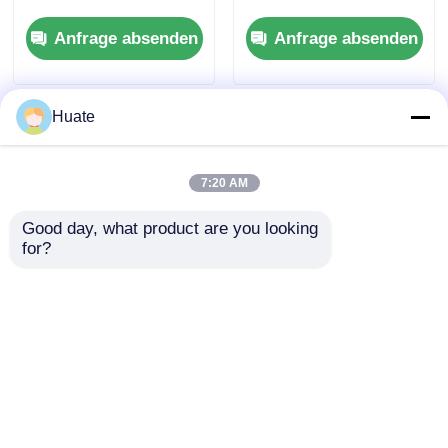
Tanker Lastwagen
Kraftstoffbehälter Öl
Anfrage absenden
Anfrage absenden
Güterkraftfahrzeug
Kraftstoffölbehälter
Lastwagen
Transportfahrzeug
Huate
7:20 AM
Good day, what product are you looking 
for?
4x2 Dongfeng Kleiner
6000L 5-10T GVW 4X2
150 PS 5-10T 4-6L
Heizöltankwagen
Heizöltanker LKW
Transportfahrzeug
Transportfahrzeug
Kohlenstoffstahlaufbau
Anfrage absenden
Anfrage absenden
GG