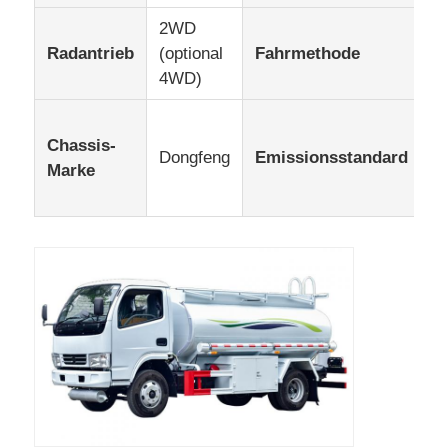
2WD
L
Radantrieb
(optional
Fahrmethode
o
4WD)
R
E
Chassis-
2,
Dongfeng
Emissionsstandard
Marke
o
4