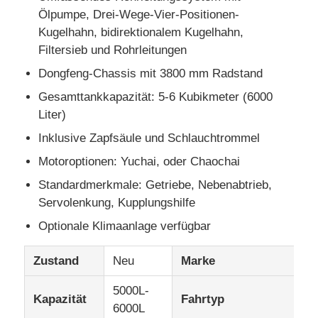
Ölpumpe, Drei-Wege-Vier-Positionen-
Kugelhahn, bidirektionalem Kugelhahn,
Lastwagen
Filtersieb und Rohrleitungen
Dongfeng-Chassis mit 3800 mm Radstand
Gesamttankkapazität: 5-6 Kubikmeter (6000
Liter)
Inklusive Zapfsäule und Schlauchtrommel
Motoroptionen: Yuchai, oder Chaochai
Standardmerkmale: Getriebe, Nebenabtrieb,
Servolenkung, Kupplungshilfe
Optionale Klimaanlage verfügbar
Zustand
Neu
Marke
H
5000L-
Kapazität
Fahrtyp
4
6000L