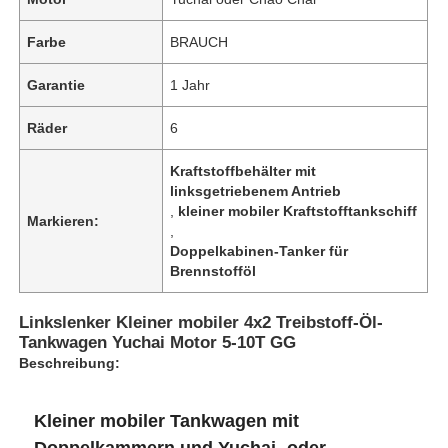
Farbe
BRAUCH
Fabrik Tour
Garantie
1 Jahr
Qualitätskontrolle
Räder
6
Kraftstoffbehälter mit
Kontakt
linksgetriebenem Antrieb
,
kleiner mobiler Kraftstofftankschiff
Markieren:
,
Nachrichten
Doppelkabinen-Tanker für
Brennstofföl
Alle Fälle
Linkslenker Kleiner mobiler 4x2 Treibstoff-Öl-
Tankwagen Yuchai Motor 5-10T GG
Beschreibung:
Referenzen
Kleiner mobiler Tankwagen mit
Tank-Semi-Anhänger
Doppelkammern und Yuchai- oder