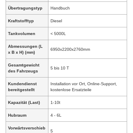
Übertragungstyp
Handbuch
Kraftstofftyp
Diesel
Tankvolumen
< 5000L
Abmessungen (L
6950x2200x2760mm
x B x H) (mm)
Gesamtgewicht
5 bis 10 T
des Fahrzeugs
Kundendienst
Installation vor Ort, Online-Support,
bereitgestellt
kostenlose Ersatzteile
Kapazität (Last)
1-10t
Hubraum
4 - 6L
Vorwärtsverschieb
5