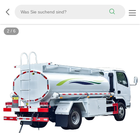
3
/
6