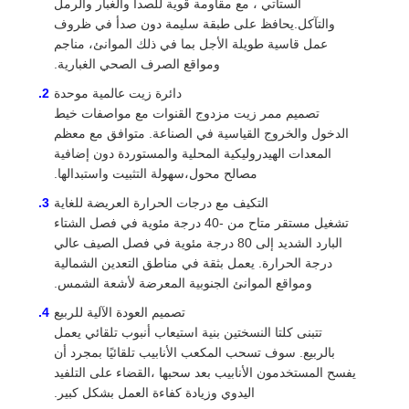
الستاتي ، مع مقاومة قوية للصدأ والغبار والرمل
والتآكل.يحافظ على طبقة سليمة دون صدأ في ظروف
عمل قاسية طويلة الأجل بما في ذلك الموانئ، مناجم
ومواقع الصرف الصحي الغبارية.
دائرة زيت عالمية موحدة
تصميم ممر زيت مزدوج القنوات مع مواصفات خيط
الدخول والخروج القياسية في الصناعة. متوافق مع معظم
المعدات الهيدروليكية المحلية والمستوردة دون إضافية
مصالح محول،سهولة التثبيت واستبدالها.
التكيف مع درجات الحرارة العريضة للغاية
تشغيل مستقر متاح من -40 درجة مئوية في فصل الشتاء
البارد الشديد إلى 80 درجة مئوية في فصل الصيف عالي
درجة الحرارة. يعمل بثقة في مناطق التعدين الشمالية
ومواقع الموانئ الجنوبية المعرضة لأشعة الشمس.
تصميم العودة الآلية للربيع
تتبنى كلتا النسختين بنية استيعاب أنبوب تلقائي يعمل
بالربيع. سوف تسحب المكعب الأنابيب تلقائيًا بمجرد أن
يفسح المستخدمون الأنابيب بعد سحبها ،القضاء على التلفيد
اليدوي وزيادة كفاءة العمل بشكل كبير.