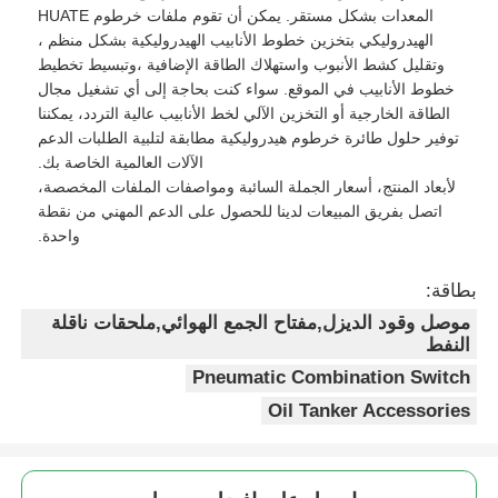
المعدات بشكل مستقر. يمكن أن تقوم ملفات خرطوم HUATE
الهيدروليكي بتخزين خطوط الأنابيب الهيدروليكية بشكل منظم ،
وتقليل كشط الأنبوب واستهلاك الطاقة الإضافية ،وتبسيط تخطيط
خطوط الأنابيب في الموقع. سواء كنت بحاجة إلى أي تشغيل مجال
الطاقة الخارجية أو التخزين الآلي لخط الأنابيب عالية التردد، يمكننا
توفير حلول طائرة خرطوم هيدروليكية مطابقة لتلبية الطلبات الدعم
الآلات العالمية الخاصة بك.
لأبعاد المنتج، أسعار الجملة السائبة ومواصفات الملفات المخصصة،
اتصل بفريق المبيعات لدينا للحصول على الدعم المهني من نقطة
واحدة.
بطاقة:
موصل وقود الديزل,مفتاح الجمع الهوائي,ملحقات ناقلة
النفط
Pneumatic Combination Switch
Oil Tanker Accessories