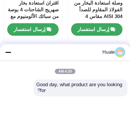
وصلة استعادة البخار من
اقتران استعادة بخار
الفولاذ المقاوم للصدأ
صهريج الشاحنات 4 بوصة
AISI 304 مقاس 4
من سبائك الألومنيوم مع
بوصات لشاحنات
صمام متشابك متين
إرسال استفسار
إرسال استفسار
الصهريج، أداة متوافقة
ومضاد للتسرب
مع API ومقبولة من قبل
الشركات المصنعة
الأصلية
Huate
4:35 AM
Good day, what product are you looking 
for?
محول استعادة الأبخرة
صمام كروي ثلاثي
من الألومنيوم مقاس 4
الاتجاهات من سبائك
بوصات، نوع غير متشابك،
الألومنيوم مقاس 3
مقاوم للتآكل والتسرب
بوصات مصمم خصيصًا