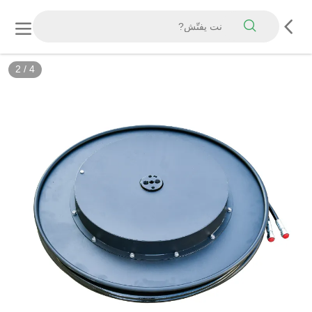
2
/
4