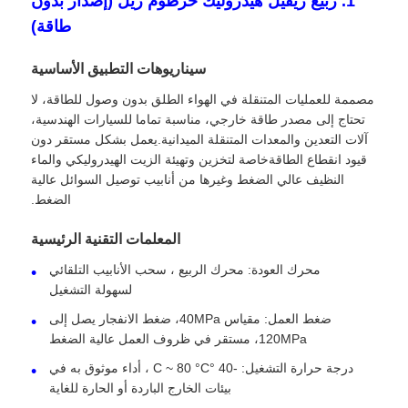
1. ربيع ريفيل هيدروليك خرطوم ريل (إصدار بدون
طاقة)
سيناريوهات التطبيق الأساسية
مصممة للعمليات المتنقلة في الهواء الطلق بدون وصول للطاقة، لا
تحتاج إلى مصدر طاقة خارجي، مناسبة تماما للسيارات الهندسية،
آلات التعدين والمعدات المتنقلة الميدانية.يعمل بشكل مستقر دون
قيود انقطاع الطاقةخاصة لتخزين وتهيئة الزيت الهيدروليكي والماء
النظيف عالي الضغط وغيرها من أنابيب توصيل السوائل عالية
الضغط.
المعلمات التقنية الرئيسية
محرك العودة: محرك الربيع ، سحب الأنابيب التلقائي
منزل
لسهولة التشغيل
ضغط العمل: مقياس 40MPa، ضغط الانفجار يصل إلى
120MPa، مستقر في ظروف العمل عالية الضغط
المنتجات
درجة حرارة التشغيل: -40 °C ~ 80 °C ، أداء موثوق به في
بيئات الخارج الباردة أو الحارة للغاية
حول بنا