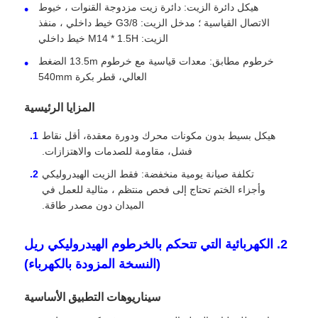
هيكل دائرة الزيت: دائرة زيت مزدوجة القنوات ، خيوط
الاتصال القياسية ؛ مدخل الزيت: G3/8 خيط داخلي ، منفذ
الزيت: M14 * 1.5H خيط داخلي
جولة في المعمل
خرطوم مطابق: معدات قياسية مع خرطوم 13.5m الضغط
العالي، قطر بكرة 540mm
ضبط الجودة
المزايا الرئيسية
اتصل بنا
هيكل بسيط بدون مكونات محرك ودورة معقدة، أقل نقاط
فشل، مقاومة للصدمات والاهتزازات.
تكلفة صيانة يومية منخفضة: فقط الزيت الهيدروليكي
أخبار
وأجزاء الختم تحتاج إلى فحص منتظم ، مثالية للعمل في
الميدان دون مصدر طاقة.
جميع القضايا
2. الكهربائية التي تتحكم بالخرطوم الهيدروليكي ريل
(النسخة المزودة بالكهرباء)
طلب اقتباس
سيناريوهات التطبيق الأساسية
دبابة نصف مقطورة