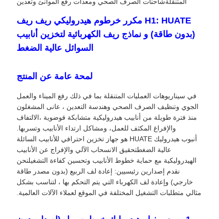
المتنقلةشاحنات الصرف الصحي ومعدات رفع الموانئ وتعدين
H1: HUATE مكرر خرطوم هيدروليكي ريف ريف
(بدون طاقة) و نماذج ريف الكهربائية لتخزين أنابيب
السوائل عالية الضغط
لمحة عامة عن المنتج
في سيناريوهات العمليات المتنقلة بما في ذلك رفع الميناء والعمل
الجوي وتنظيف الصرف الصحي وهندسة التعدين ، عانى المشغلون
منذ فترة طويلة من أنابيب هيدروليكية متشابكة فوضوية ،الالتفاف
والإفراغ المكثف للعمل، ومشاكل ارتداء الأنابيب وتسربها.
أنبوب هيدروليك HUATE هو جهاز تخزين احترافي للأنابيب السائلة
عالية الضغطتحقيق الانسحاب الآلي والإفراج عن الأنابيب
الهيدروليكية مع حماية خطوط الأنابيب وتحسين كفاءة التشغيلنحن
نقدم إصدارين رئيسيين: إعادة لف الربيع (بدون مصدر طاقة
خارجي) وإعادة لف الكهرباء التي يتم التحكم بها ، لتناسب بشكل
مثالي متطلبات التشغيل المختلفة في الموقع لعملاء الآلات العالمية.