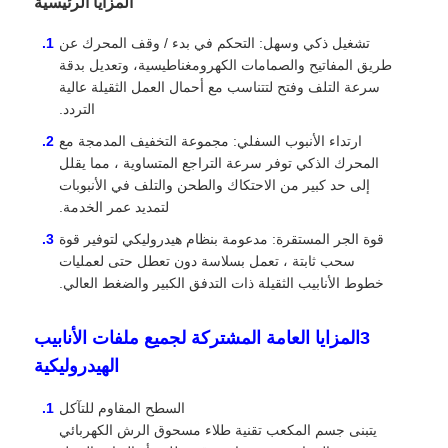
المزايا الرئيسية
تشغيل ذكي وسهل: التحكم في بدء / وقف المحرك عن
شاحنة شحن
طريق المفاتيح والصمامات الكهرومغناطيسية، وتعديل بدقة
سرعة التلف وفتح لتتناسب مع أحمال العمل الثقيلة عالية
التردد.
ارتداء الأنبوب السفلي: مجموعة التخفيف المدمجة مع
المحرك الذكي توفر سرعة التراجع المتساوية ، مما يقلل
إلى حد كبير من الاحتكاك والطحن والتلف في الأنبوبات
لتمديد عمر الخدمة.
قوة الجر المستقرة: مدعومة بنظام هيدروليكي لتوفير قوة
سحب ثابتة ، تعمل بسلاسة دون تعطل حتى لعمليات
خطوط الأنابيب الثقيلة ذات التدفق الكبير والضغط العالي.
3المزايا العامة المشتركة لجميع ملفات الأنابيب
الهيدروليكية
السطح المقاوم للتآكل
يتبنى جسم المكعب تقنية طلاء مسحوق الرش الكهربائي