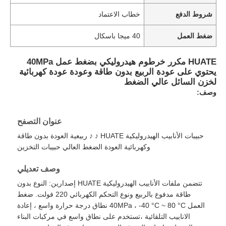
شروط الدفع
خطاب الاعتماد
ضغط العمل
40 ميجا باسكال
HUATE مكرر خرطوم هيدروليكي بضغط عمل 40MPa
يحتوي على عودة الربيع بدون طاقة وعودة عودة كهربائية
لخزن السائل عالي الضغط
وصف:
عنوان التصفح
حبيبات الأنابيب الهيدروليكية HUATE ♪ ♪ ربيعية العودة بدون طاقة
وكهربائية العودة الضغط العالي حبيبات التخزين
وصف تعديلي
تتضمن ملفات الأنابيب الهيدروليكية HUATE إصدارين: النوع بدون
طاقة مدفوع بالربيع ونوع التحكم الكهربائي 220 فولت. ضغط
العمل 40MPa ، -40 °C ~ 80 °C نطاق درجة حرارة واسع ، إعادة
الانابيب التلقائية ،تستخدم على نطاق واسع في مركبات البناء