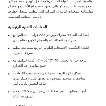
مناسبة للعمليات الثقيلة المستمرة مع تدفق كبير وضغط مرتفع.
مجهزة بضبط سرعة كهربائي دقيق لاسترجاع الأنابيب والإفراج
عنها.مثالية للمعدات الثابتة أو المركبة التي تتطلب تشغيل خطوط
شاحنة ناقلة زيت الوقود
الأنابيب التلقائية القياسية.
المعلمات التقنية الرئيسية
حاوية خزان ISO
إمدادات الطاقة: محرك كهربائي 220 فولت ، متطابق مع
محرك ونظام التحكم بالصمام الكهرومغناطيسي
شاحنة تنظيف الصرف الصحي
القيادة العكسية: الانسحاب التلقائي للربيع بمساعدة تنظيم
سرعة المحرك
مبردة صندوق شاحنة
درجة حرارة العمل: -40 °C ~ 80 °C ، قابلة للتكيف مع
جميع بيئات درجة الحرارة
شاحنة قمامة ذراع الزناد
هيكل دائرة الزيت: ممرات زيتية مزدوجة القنوات ،
مواصفات موحدة للموصولات نفسها مثل الإصدار بدون
طاقة لتحقيق تكامل كبير
أجزاء مركبة خاصة
أنبوب مطابق: أنبوب ضغط عالي قياسي 13.5m ، حجم
الملف 540mm
دراجة ثلاثية العجلات كهربائية للنظافة