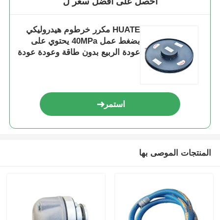
احصل على افضل سعر ل
HUATE مكرر خرطوم هيدروليكي
بضغط عمل 40MPa يحتوي على
عودة الربيع بدون طاقة وعودة عودة
كهربائية لخزن السائل عالي الضغط
استمر
المنتجات الموصى بها