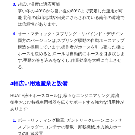
超広い温度に適応可能
寒い冬の-40°Cから暑い夏の80°Cまで安定した運用が可
能.北部の鉱山地域や日光にさらされている南部の港地で
は信頼性があります.
オートマティック・スプリング・リバインド・デザイン
両方のバージョンは,スプリング駆動の自動ホースアップ
構造を採用しています.操作者がホースを引っ張った後に
ホースを緩めると,ロールは自動的にホースを引き戻しま
す.手動の巻き込みをなくし,作業効率を大幅に向上させ
る.
4幅広い用途産業と設備
HUATE液圧ホースロールは,様々なエンジニアリング,港湾,
衛生および特殊車両機器を広くサポートする強力な汎用性が
あります:
ポートリフティング機器: ガントリークレーン,コンテナ
スプレッダー,コンテナの積載・卸載機械,水力動力ホー
スの貯蔵装置