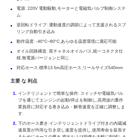
電源: 220V 電動駆動,モーターと電磁気バルブ制御システ
ム
燃料油タンカー
逆回転ドライブ: 運動速度の調節によって支援されるスプ
リング自動引き込み
isoタンク容器
動作温度: -40°C~80°C,あらゆる温度環境に適応可能
オイル回路構造: 双チャネルオイルパス,統一コネクタ仕
衛生用清掃用トラック
様,無電源バージョンと同じ
対応ホース:標準13.5m高圧ホース,リールサイズ540mm
冷蔵ボックストラック
主要 な 利点
フック・アーム ゴミ箱
インテリジェントで簡単な操作: スイッチや電磁気バル
ブを通じてエンジンの起動/停止を制御し,高周波の重作
業負荷に対応する巻き込み・解巻速度を正確に調整しま
特殊車両部品
す.
下のホース磨き:インテリジェントドライブ付きの内蔵減
速装置が均等な引き戻し速度を提供し,使用寿命を延長す
衛生電動三輪車
るためにホースの磨き,挤出および損傷を大幅に削減しま