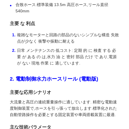
合致ホース:標準装備 13.5m 高圧ホース,リール直径
540mm
会社案内
主要 な 利点
品質管理
複雑なモーターと回路の部品のないシンプルな構造 失敗
点が少なく 衝撃や振動に耐える
日常 メンテナンスの 低コスト: 定期 的 に 検査 する 必
お問い合わせ
要 が ある の は,水力 油 と 密封 部品 だけ で あり,電源
が ない 現地 作業 に 適しています.
ニュース
2. 電動制御水力ホースリール (電動版)
すべての場合
主要な応用シナリオ
大流量と高圧の連続重量操作に適しています. 精密な電動速
見積依頼
度制御装置で,ホースを引っ張って放出します.標準化された
自動管路操作を必要とする固定装置や車両搭載装置に最適.
タンク半トレーラー
主な技術パラメータ