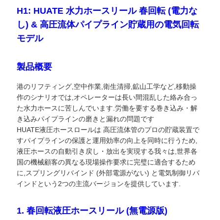
H1: HUATE 水力ホースリール 春回転 (電力な
し) & 高圧流体パイプライン貯蔵用の電気回転
モデル
製品概要
港のリフティング,空中作業,衛生清掃,鉱山工学など,移動操
作のシナリオでは,オペレーターは長い間混乱した絡み合っ
た水力ホースに苦しんでいます.労働を要する巻き込み・解
き込みパイプラインの磨きと漏れの問題です
HUATE液圧ホースロールは 高圧流体管のプロの貯蔵装置で
すパイプラインの保護と運用効率の向上を同時に行うため,
液圧ホースの自動引き戻し・放出を実現する我々は,世界各
国の機械顧客の異なる現場操作要求に完璧に適合するため
に,スプリングリバインド (外部電源がない) と電気制御リバ
インドという2つの主流バージョンを提供しています.
1. 春回転液圧ホースリール (無電源版)