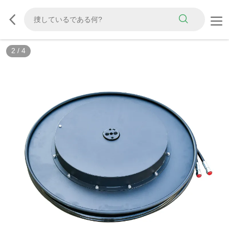
2
/
4