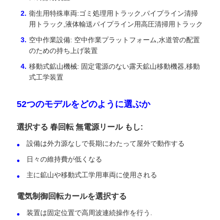
衛生用特殊車両:ゴミ処理用トラック,パイプライン清掃
用トラック,液体輸送パイプライン用高圧清掃用トラック
空中作業設備: 空中作業プラットフォーム,水道管の配置
のための持ち上げ装置
移動式鉱山機械: 固定電源のない露天鉱山移動機器,移動
式工学装置
52つのモデルをどのように選ぶか
選択する 春回転 無電源リール もし:
設備は外力源なしで長期にわたって屋外で動作する
日々の維持費が低くなる
主に鉱山や移動式工学用車両に使用される
電気制御回転カールを選択する
装置は固定位置で高周波連続操作を行う.