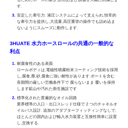
す.
貨物トラック
安定した牽引力: 液圧システムによって支えられ,恒常的
な牽引力を提供し,大流量,高圧重管の操作でも詰め込ま
ないようにスムーズに動作します.
3HUATE 水力ホースロールの共通の一般的な
利点
耐腐食性のある表面
ロールボディは,電磁性噴霧粉末コーティング技術を採用
し,腐食,塵,砂,腐食に強い耐性があります.ポートを含む
長期間の厳しい労働条件下で 腐らないまま 覆いを保持
します鉱山や汚れた衛生施設です
標準化された普遍的なオイル回路
業界標準の入口・出口スレッド仕様で 2 つのチャネルオ
イルパス設計. 追加のアダプターフィッティングなしで,
ほとんどの国内および輸入水力装置と互換性簡単に設置
し,交換する.