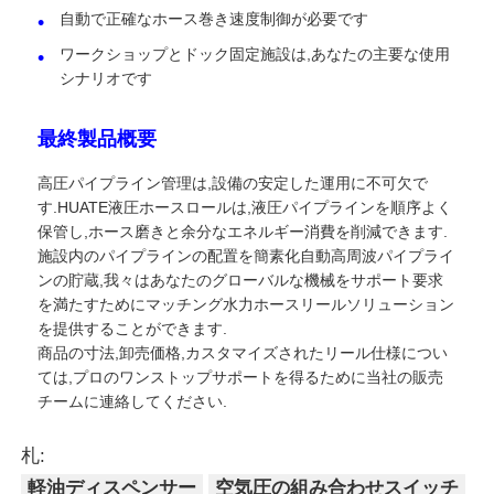
自動で正確なホース巻き速度制御が必要です
ワークショップとドック固定施設は,あなたの主要な使用
シナリオです
最終製品概要
高圧パイプライン管理は,設備の安定した運用に不可欠で
す.HUATE液圧ホースロールは,液圧パイプラインを順序よく
保管し,ホース磨きと余分なエネルギー消費を削減できます.
施設内のパイプラインの配置を簡素化自動高周波パイプライ
ンの貯蔵,我々はあなたのグローバルな機械をサポート要求
を満たすためにマッチング水力ホースリールソリューション
を提供することができます.
商品の寸法,卸売価格,カスタマイズされたリール仕様につい
ては,プロのワンストップサポートを得るために当社の販売
チームに連絡してください.
札:
軽油ディスペンサー
空気圧の組み合わせスイッチ