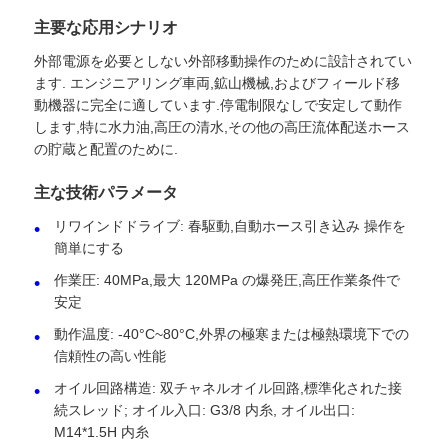
主要な応用シナリオ
外部電源を必要としない外部移動操作のために設計されてい
ます. エンジニアリング車両,鉱山機械,およびフィールド移
動機器に完全に適しています.停電制限なしで安定して動作
します,特に水力油,高圧の清水,その他の高圧流体配送ホース
の貯蔵と配置のために.
主な技術パラメータ
リワインドドライブ: 春駆動,自動ホース引き込み 操作を
簡単にする
作業圧: 40MPa,最大 120MPa の爆発圧,高圧作業条件で
安定
ホーム
動作温度: -40°C~80°C,外界の極寒または極熱環境下での
信頼性の高い性能
製品
オイル回路構造: 双チャネルオイル回路,標準化された接
続スレッド; オイル入口: G3/8 内糸, オイル出口:
M14*1.5H 内糸
企業情報