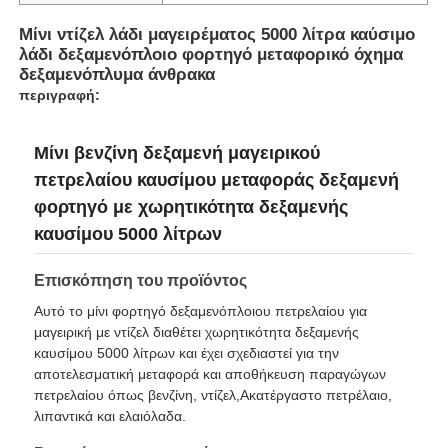
Μίνι ντίζελ λάδι μαγειρέματος 5000 λίτρα καύσιμο
Βυτιοφόρο καυσίμων
λάδι δεξαμενόπλοιο φορτηγό μεταφορικό όχημα
δεξαμενόπλυμα άνθρακα
περιγραφή:
εμπορευματοκιβώτιο δεξαμενών του ISO
Μίνι βενζίνη δεξαμενή μαγειρικού
πετρελαίου καυσίμου μεταφοράς δεξαμενή
Καθαριστικό φορτηγό αποχέτευσης
φορτηγό με χωρητικότητα δεξαμενής
καυσίμου 5000 λίτρων
Φορτηγό ψυγείου
Επισκόπηση του προϊόντος
Αμαξοφόρο σκουπιδιών
Αυτό το μίνι φορτηγό δεξαμενόπλοιου πετρελαίου για
μαγειρική με ντίζελ διαθέτει χωρητικότητα δεξαμενής
καυσίμου 5000 λίτρων και έχει σχεδιαστεί για την
Ειδικά εξαρτήματα οχημάτων
αποτελεσματική μεταφορά και αποθήκευση παραγώγων
πετρελαίου όπως βενζίνη, ντίζελ,Ακατέργαστο πετρέλαιο,
λιπαντικά και ελαιόλαδα.
Υγιεινής Ηλεκτρικό Τρικυκλικό