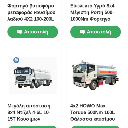
Φορτηγό βυτιοφόρο
Εύφλεκτο Υγρό 8x4
μεταφοράς καυσίμου
Μέγιστη Ροπή 500-
λαδιού 4X2 100-200L
1000Nm Φορτηγό
Μέγιστη ροπή 500Nm
Βυτιοφόρο Καυσίμου
Αποστολή
Αποστολή
4-6L 5-10T
Μεταφορικό Όχημα
ερώτησης
ερώτησης
Μεγάλη απόσταση
4x2 HOWO Max
8x4 Ντίζελ 4-6L 10-
Torque 500Nm 100L
15T Καυσίμων
Θάλασσα καυσίμου
πετρελαίου Τάνκερ
Θάλασσα καυσίμου