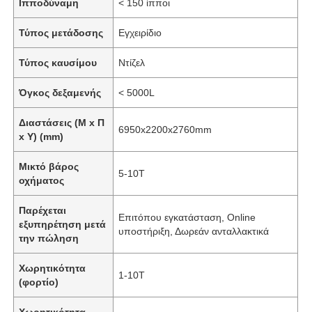
Ιπποδύναμη
< 150 ίπποι
Τύπος μετάδοσης
Εγχειρίδιο
Τύπος καυσίμου
Ντίζελ
Όγκος δεξαμενής
< 5000L
Διαστάσεις (Μ x Π
6950x2200x2760mm
x Υ) (mm)
Μικτό βάρος
5-10T
οχήματος
Παρέχεται
Επιτόπου εγκατάσταση, Online
εξυπηρέτηση μετά
υποστήριξη, Δωρεάν ανταλλακτικά
την πώληση
Χωρητικότητα
1-10T
(φορτίο)
Χωρητικότητα