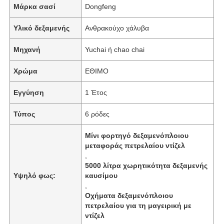
Μάρκα σασί
Dongfeng
Υλικό δεξαμενής
Ανθρακούχο χάλυβα
Γύρος εργοστασίων
Μηχανή
Yuchai ή chao chai
Ποιοτικός έλεγχος
Χρώμα
ΕΘΙΜΟ
επαφή
Εγγύηση
1 Έτος
Τύπος
6 ρόδες
Νέα
Μίνι φορτηγό δεξαμενόπλοιου
μεταφοράς πετρελαίου ντίζελ
Όλες οι περιπτώσεις
,
5000 λίτρα χωρητικότητα δεξαμενής
Υψηλό φως:
καυσίμου
,
Ζητήστε ένα απόσπασμα
Οχήματα δεξαμενόπλοιου
πετρελαίου για τη μαγειρική με
ντίζελ
Τεχνικό οχήμα