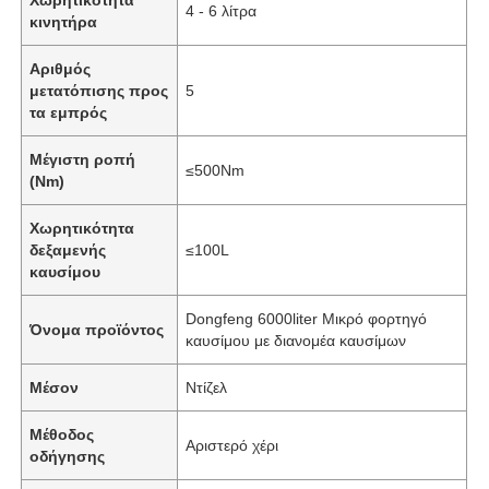
4 - 6 λίτρα
κινητήρα
Αριθμός
μετατόπισης προς
5
τα εμπρός
Μέγιστη ροπή
≤500Nm
(Nm)
Χωρητικότητα
δεξαμενής
≤100L
καυσίμου
Dongfeng 6000liter Μικρό φορτηγό
Όνομα προϊόντος
καυσίμου με διανομέα καυσίμων
Αρχική Σελίδα
Μέσον
Ντίζελ
Προϊόντα
Μέθοδος
Αριστερό χέρι
οδήγησης
Σχετικά με εμάς