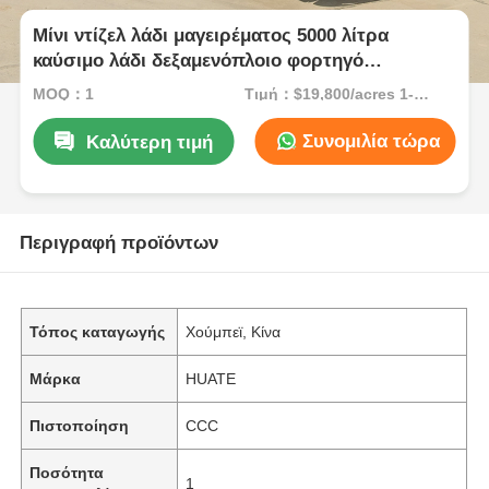
Μίνι ντίζελ λάδι μαγειρέματος 5000 λίτρα
καύσιμο λάδι δεξαμενόπλοιο φορτηγό
μεταφορικό όχημα δεξαμενόπλυμα άνθρακα
MOQ：1
Τιμή：$19,800/acres 1-49 acres
Συνομιλία τώρα
Καλύτερη τιμή
Περιγραφή προϊόντων
Τόπος καταγωγής
Χούμπεϊ, Κίνα
Μάρκα
HUATE
Πιστοποίηση
CCC
Ποσότητα
1