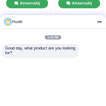
Αποστολή
Αποστολή
φορτηγό Φορτηγό
Θάλασσα καυσίμου
μεταφοράς
Φορτηγό Μεταφορέα
ερώτησης
ερώτησης
εμπορευμάτων
Huate
1:41 PM
Good day, what product are you looking 
for?
4x2 Dongfeng Small
6000L 5-10T GVW 4X2
150hp 5-10T 4-6L Fuel
Βυτιοφόρο Οχήματος
Oil Tanker Truck
Μεταφοράς
Μεταφορικό Οχήμα
Καυσίμου από
Αποστολή
Αποστολή
GVW
Ανθρακούχο Χάλυβα
ερώτησης
ερώτησης
Αρχική Σελίδα
Περίπου εμείς
επαφή
Desktop Site