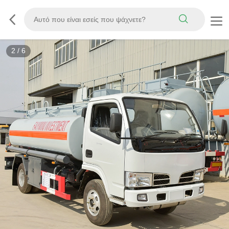
3
/
6