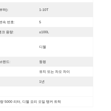
부하):
1-10T
변속 번호:
5
크 용량:
≤100L
디젤
브랜드:
둥펑
유치 또는 차오 차이
1년
량 5000 리터
, 
디젤 요리 오일 탱커 트럭