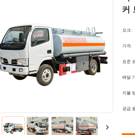
커 
모크:
가격:
표준 
배달 
지불 
공급 