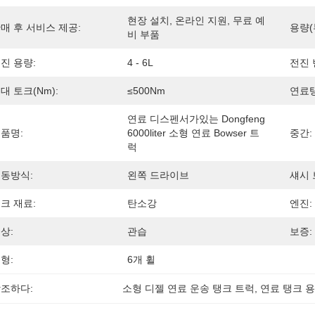
현장 설치, 온라인 지원, 무료 예
매 후 서비스 제공:
용량(
비 부품
진 용량:
4 - 6L
전진 
대 토크(Nm):
≤500Nm
연료탱
연료 디스펜서가있는 Dongfeng 
품명:
6000liter 소형 연료 Bowser 트
중간:
럭
동방식:
왼쪽 드라이브
섀시 
크 재료:
탄소강
엔진:
상:
관습
보증:
형:
6개 휠
조하다:
소형 디젤 연료 운송 탱크 트럭
, 
연료 탱크 용