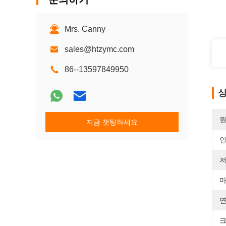
Mrs. Canny
sales@htzymc.com
86--13597849950
상
원
지금 챗팅하세요
저
마
연
크