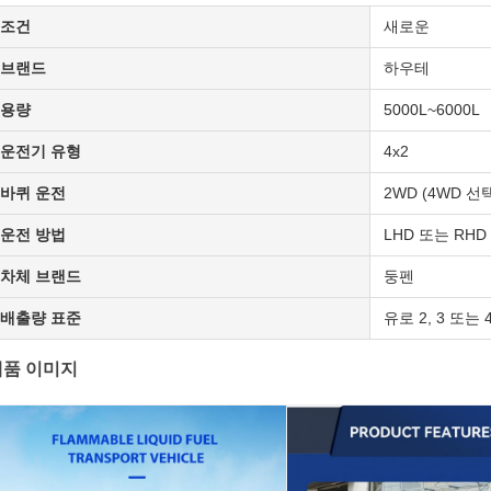
조건
새로운
브랜드
하우테
용량
5000L~6000L
운전기 유형
4x2
바퀴 운전
2WD (4WD 선
운전 방법
LHD 또는 RHD
차체 브랜드
둥펜
배출량 표준
유로 2, 3 또는 
제품 이미지