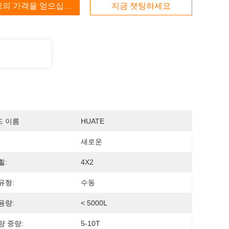
고의 가격을 얻으십시오
지금 챗팅하세요
드 이름
HUATE
새로운
휠:
4X2
유형:
수동
용량:
< 5000L
량 중량:
5-10T