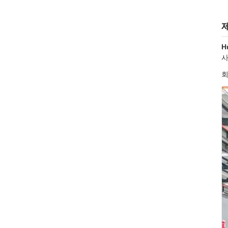
H
사
회