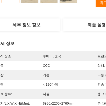
최
세부 정보 정보
제품 설명
세 정보
래 장소
후베이, 중국
브랜
인증
CCC
상태:
장:
기름
구동 
력:
< 150마력
전송 
료 종류:
디젤
탱크 
기(L X W X H)(mm):
6950x2200x2760mm
총 차