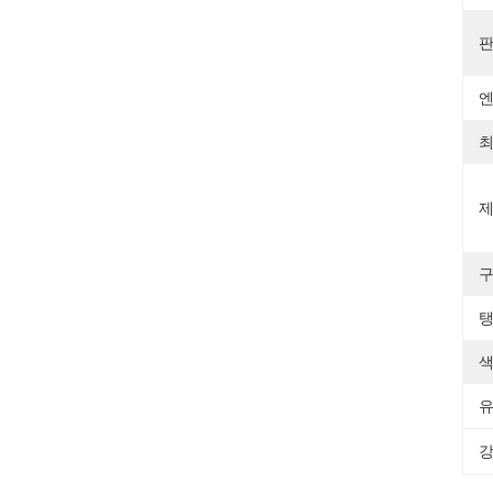
판
엔
최
제
구
탱
색
유
강