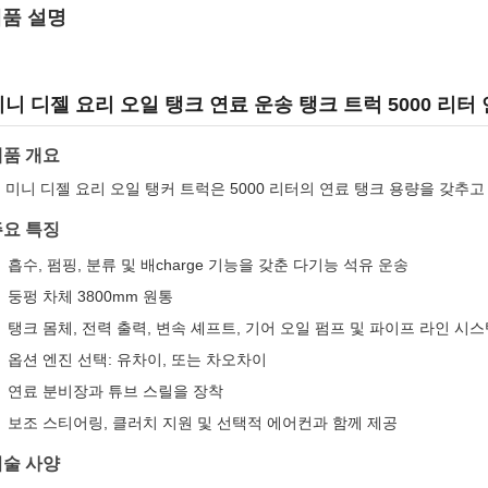
품 설명
미니 디젤 요리 오일 탱크 연료 운송 탱크 트럭 5000 리터
제품 개요
 미니 디젤 요리 오일 탱커 트럭은 5000 리터의 연료 탱크 용량을 갖추고
주요 특징
흡수, 펌핑, 분류 및 배charge 기능을 갖춘 다기능 석유 운송
둥펑 차체 3800mm 원통
탱크 몸체, 전력 출력, 변속 셰프트, 기어 오일 펌프 및 파이프 라인 시
옵션 엔진 선택: 유차이, 또는 차오차이
연료 분비장과 튜브 스릴을 장착
보조 스티어링, 클러치 지원 및 선택적 에어컨과 함께 제공
기술 사양