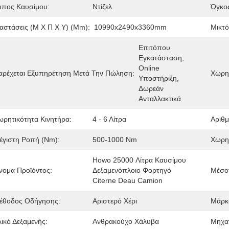
ύπος Καυσίμου:
Ντίζελ
Όγκος
ιαστάσεις (Μ X Π X Υ) (mm):
10990x2490x3360mm
Μικτό
Επιτόπου 
Εγκατάσταση, 
Online 
αρέχεται Εξυπηρέτηση Μετά Την Πώληση:
Χωρητ
Υποστήριξη, 
Δωρεάν 
Ανταλλακτικά
ωρητικότητα Κινητήρα:
4 - 6 Λίτρα
Αριθμ
έγιστη Ροπή (Nm):
500-1000 Nm
Χωρητ
Howo 25000 Λίτρα Καυσίμου 
νομα Προϊόντος:
Δεξαμενόπλοιο Φορτηγό 
Μέσο
Citerne Deau Camion
έθοδος Οδήγησης:
Αριστερό Χέρι
Μάρκ
λικό Δεξαμενής:
Ανθρακούχο Χάλυβα
Μηχα