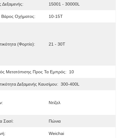
 Δεξαμενής:
15001 - 30000L
 Βάρος Οχήματος:
10-15T
ικότητα (φορτίο):
21 - 30T
ός Μετατόπισης Προς Τα Εμπρός:
10
ικότητα Δεξαμενής Καυσίμου:
300-400L
ν:
Ντίζελ
α Σασί:
Πώνια
νή:
Weichai