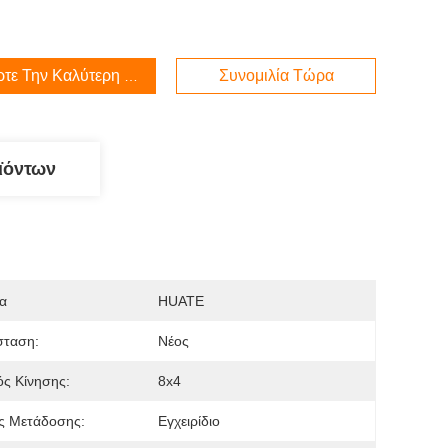
τε Την Καλύτερη Τιμή
Συνομιλία Τώρα
ϊόντων
α
HUATE
σταση:
Νέος
ς Κίνησης:
8x4
ς Μετάδοσης:
Εγχειρίδιο