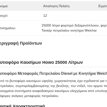
ρώμα:
Απαίτηση Πελάτη
Εγγύ
ροχοί:
12
25000 λίτρα φορτηγό δεξαμενόπλοιου
, 
φορ
πισημαίνω:
Τανκέρ πετρελαίου κινητήρα Weichai
εριγραφή Προϊόντων
υτιοφόρο Καυσίμων Howo 25000 Λίτρων
υτιοφόρο Μεταφοράς Πετρελαίου Diesel με Κινητήρα Weic
υτό το βυτιοφόρο καυσίμων υψηλής χωρητικότητας έχει σχεδιαστεί γι
ετρελαίου, συμπεριλαμβανομένης της βενζίνης, του ντίζελ, του αργού πε
ροηγμένα συστήματα ανεφοδιασμού καυσίμων ελεγχόμενα από υπολογιστ
ιάφορες ανάγκες μεταφοράς πετρελαίου.
ασικά Χαρακτηριστικά