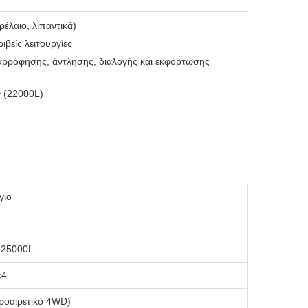
ρέλαιο, λιπαντικά)
βείς λειτουργίες
αρρόφησης, άντλησης, διαλογής και εκφόρτωσης
ν (22000L)
γιο
-25000L
x4
οαιρετικό 4WD)