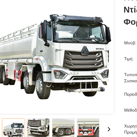
Ντί
Φο
Μούβ:
Τιμή:
Τυποπ
Συσκε
Περίο
Μέθοδ
Χωρητ
Προμή