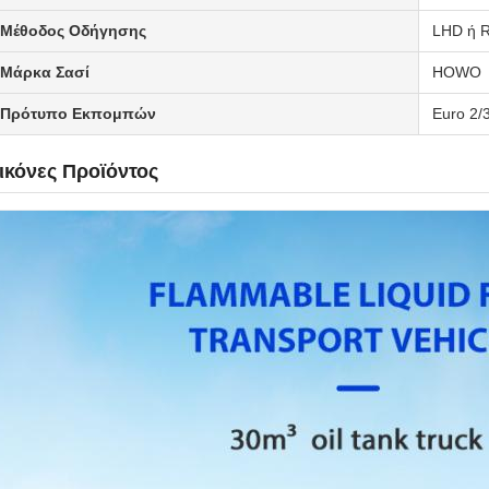
Μέθοδος Οδήγησης
LHD ή 
Μάρκα Σασί
HOWO
Πρότυπο Εκπομπών
Euro 2/
ικόνες Προϊόντος