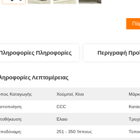
Πάρ
Πληροφορίες Πληροφορίες
Περιγραφή Προ
ληροφορίες Λεπτομέρειας
όπος Καταγωγής
Χούμπεϊ, Κίνα
Μάρκ
ιστοποίηση
CCC
Κατά
ποθήκευση:
Ελαιο
Τροχό
πποδύναμη:
251 - 350 Ίππους
Τύπο