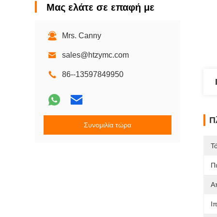
Μας ελάτε σε επαφή με
Mrs. Canny
sales@htzymc.com
86--13597849950
Π
Συνομιλία τώρα
Τ
Π
Α
Ι