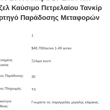
ζελ Καύσιμο Πετρελαίου Τανκίρ
ρτηγό Παράδοσης Μεταφορών
1
$48,700/acres 1-49 acres
οιημένη
Ξύλιμο κουτί
υασία:
δος Παράδοσης:
30
ος Πληρωμής:
T/t
ικότητα
Γνωρίστε τις παραγγελίες μεγάλης κλίμακας
θειας: