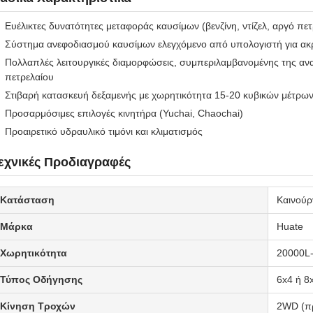
Ευέλικτες δυνατότητες μεταφοράς καυσίμων (βενζίνη, ντίζελ, αργό πετ
Σύστημα ανεφοδιασμού καυσίμων ελεγχόμενο από υπολογιστή για ακρι
Πολλαπλές λειτουργικές διαμορφώσεις, συμπεριλαμβανομένης της αν
πετρελαίου
Στιβαρή κατασκευή δεξαμενής με χωρητικότητα 15-20 κυβικών μέτρω
Προσαρμόσιμες επιλογές κινητήρα (Yuchai, Chaochai)
Προαιρετικό υδραυλικό τιμόνι και κλιματισμός
εχνικές Προδιαγραφές
Κατάσταση
Καινούρ
Μάρκα
Huate
Χωρητικότητα
20000L
Τύπος Οδήγησης
6x4 ή 8
Κίνηση Τροχών
2WD (πρ