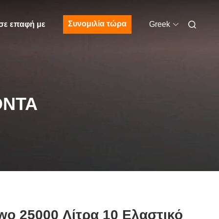
Συνομιλία τώρα
σε επαφή με
Greek
ΌΝΤΑ
wo 25000 Λίτρα 10 Ελαστικό