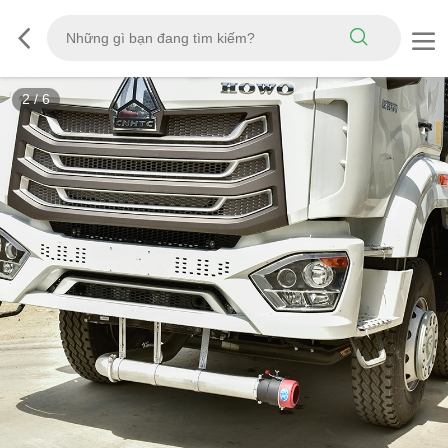
3
/
6