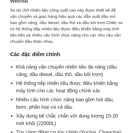
Weichai
Xe tải chở nhiên liệu công suất cao này được thiết kế để
Xe chở dầu nhiên liệu
vận chuyển và giao hàng hiệu quả các dẫn xuất dầu mỏ
bao gồm xăng, dầu diesel, dầu thô và dầu bôi trơn.Chiếc xe
có hệ thống tiếp nhiên liệu được điều khiển bằng máy tính
ISO Tank Container
tiên tiến và nhiều cấu hình chức năng cho các nhu cầu vận
chuyển dầu khác nhau.
Xe tải làm sạch vệ sinh
Các đặc điểm chính
Khả năng vận chuyển nhiên liệu đa năng (dầu
Thùng xe tải đông lạnh
xăng, dầu diesel, dầu thô, dầu bôi trơn)
Hệ thống tiếp nhiên liệu được điều khiển bằng
máy tính cho các hoạt động chính xác
Hook ARM Rác xe tải
Nhiều cấu hình chức năng bao gồm hút dầu,
bơm, phân loại và xả dầu
Các bộ phận xe đặc biệt
Xây dựng bể chắc chắn với dung lượng 15-20
mét khối (22000L)
Chế độ vệ sinh xe ba bánh điện
Tùy chọn động cơ tùy chỉnh (Yuchai, Chaochai)