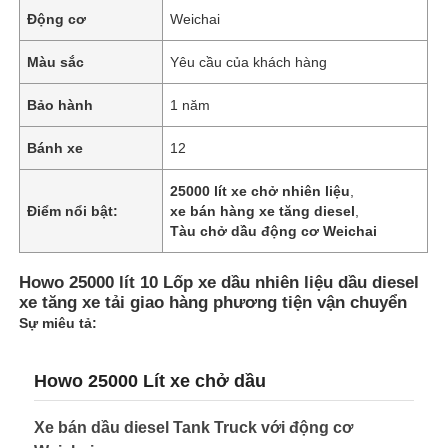
Động cơ
Weichai
Tham quan nhà máy
Màu sắc
Yêu cầu của khách hàng
Bảo hành
1 năm
Kiểm soát chất lượng
Bánh xe
12
Liên hệ chúng tôi
25000 lít xe chở nhiên liệu
,
Điểm nổi bật:
xe bán hàng xe tăng diesel
,
Tàu chở dầu động cơ Weichai
Tin tức
Howo 25000 lít 10 Lốp xe dầu nhiên liệu dầu diesel
xe tăng xe tải giao hàng phương tiện vận chuyển
Tất cả các trường hợp
Sự miêu tả:
Yêu cầu báo giá
Howo 25000 Lít xe chở dầu
Xe bán dầu diesel Tank Truck với động cơ
Trailer bán xe tăng