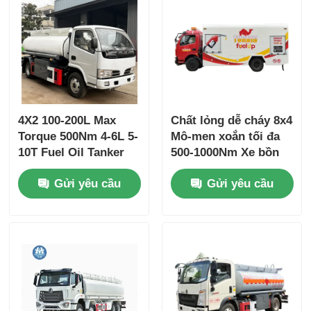
4X2 100-200L Max
Chất lỏng dễ cháy 8x4
Torque 500Nm 4-6L 5-
Mô-men xoắn tối đa
10T Fuel Oil Tanker
500-1000Nm Xe bồn
Truck Xe vận chuyển
chở dầu nhiên liệu
Gửi yêu cầu
Gửi yêu cầu