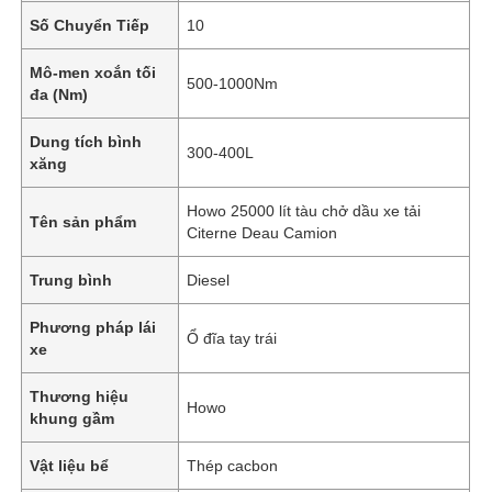
Số Chuyển Tiếp
10
Mô-men xoắn tối
500-1000Nm
đa (Nm)
Dung tích bình
300-400L
xăng
Howo 25000 lít tàu chở dầu xe tải
Tên sản phẩm
Citerne Deau Camion
Trung bình
Diesel
Phương pháp lái
Ổ đĩa tay trái
Nhà
xe
Thương hiệu
Howo
Sản phẩm
khung gầm
Vật liệu bể
Thép cacbon
Về chúng tôi