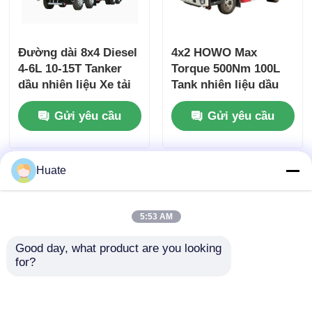
Đường dài 8x4 Diesel
4x2 HOWO Max
4-6L 10-15T Tanker
Torque 500Nm 100L
dầu nhiên liệu Xe tải
Tank nhiên liệu dầu
vận chuyển hàng hóa
nhiên liệu dầu thô
Gửi yêu cầu
Gửi yêu cầu
Tank xe tải xe vận
chuyển
Huate
5:53 AM
Good day, what product are you looking 
for?
4x2 Dongfeng nhỏ
6000L 5-10T GVW 4X2