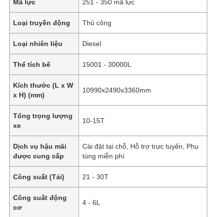
Mã lực
251 - 350 mã lực
Loại truyền động
Thủ công
Loại nhiên liệu
Diesel
Thể tích bể
15001 - 30000L
Kích thước (L x W
10990x2490x3360mm
x H) (mm)
Tổng trọng lượng
10-15T
xe
Dịch vụ hậu mãi
Cài đặt tại chỗ, Hỗ trợ trực tuyến, Phụ
được cung cấp
tùng miễn phí
Công suất (Tải)
21 - 30T
Công suất động
4 - 6L
cơ