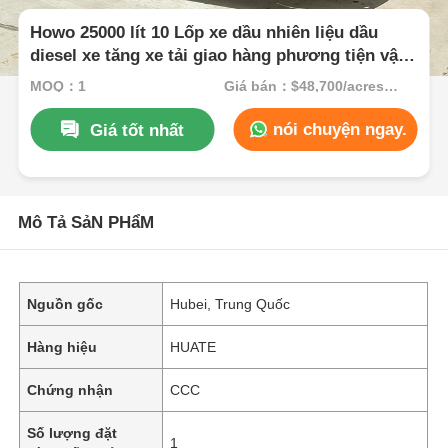
Howo 25000 lít 10 Lốp xe dầu nhiên liệu dầu
diesel xe tăng xe tải giao hàng phương tiện vận
chuyển
MOQ：1
Giá bán：$48,700/acres 1-49 acres
nói chuyện ngay.
Giá tốt nhất
Mô Tả SảN PHẩM
Nguồn gốc
Hubei, Trung Quốc
Hàng hiệu
HUATE
Chứng nhận
CCC
Số lượng đặt
1