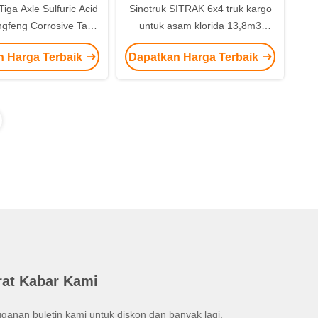
iga Axle Sulfuric Acid
Sinotruk SITRAK 6x4 truk kargo
gfeng Corrosive Tank
untuk asam klorida 13,8m3
otal Berat 25500kg
252/2100Kw/R/Min Max Net
n Harga Terbaik
Dapatkan Harga Terbaik
Engine Power
rat Kabar Kami
ganan buletin kami untuk diskon dan banyak lagi.