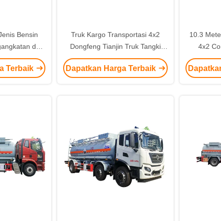
Jenis Bensin
Truk Kargo Transportasi 4x2
10.3 Mete
gangkatan dan
Dongfeng Tianjin Truk Tangki
4x2 Co
Tugas Berat
Korosif Transmisi Manual
Kecepata
a Terbaik
Dapatkan Harga Terbaik
Dapatka