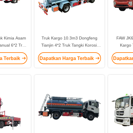
uk Kimia Asam
Truk Kargo 10.3m3 Dongfeng
FAW JK6 
anual 6*2 Truk
Tianjin 4*2 Truk Tangki Korosif
Kargo 
ium Murni
Standar Emisi EURO 6
Transp
a Terbaik
Dapatkan Harga Terbaik
Dapatka