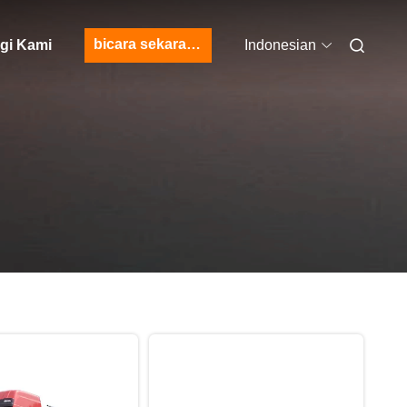
bicara sekarang
gi Kami
Indonesian