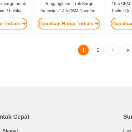
ki kargo untuk
Pengangkutan Truk Kargo
10.5 CBM T
pan / belakang
Kapasitas 14.5 CBM Dongfeng
Tanker Don
0 / 2340mm
Tianjin 6x2 Truk Tangki Korosif
Truck T
a Terbaik
Dapatkan Harga Terbaik
Dapatka
1
2
ntak Cepat
Su
Alamat
Lang