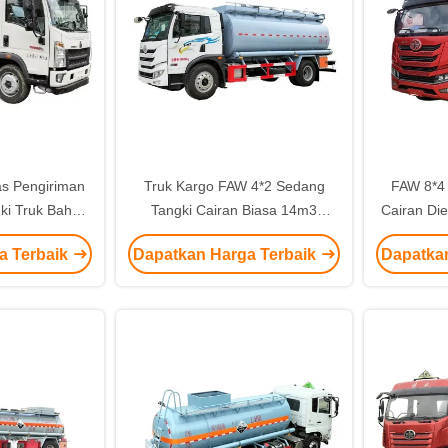
as Pengiriman
Truk Kargo FAW 4*2 Sedang
FAW 8*4
ki Truk Bahan
Tangki Cairan Biasa 14m3
Cairan Di
Tangki Truk
Dengan Transmisi Manual
Kecepata
a Terbaik
Dapatkan Harga Terbaik
Dapatka
in 4 6L