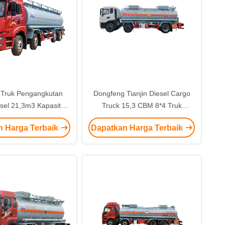
 Truk Pengangkutan
Dongfeng Tianjin Diesel Cargo
esel 21,3m3 Kapasitas
Truck 15,3 CBM 8*4 Truk
n Maksimum 79 Km/H
Pengangkutan Hidrogen
n Harga Terbaik
Dapatkan Harga Terbaik
Peroksida