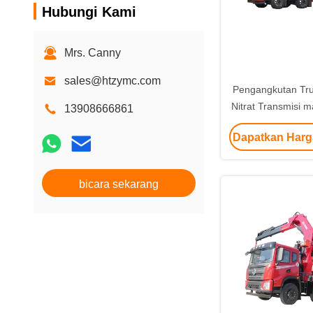
Hubungi Kami
Mrs. Canny
sales@htzymc.com
Pengangkutan Tr
Nitrat Transmisi m
13908666861
Tangki Alumin
Dapatkan Harg
bicara sekarang