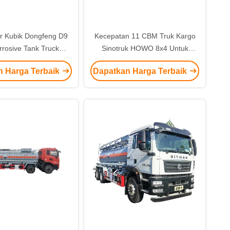
r Kubik Dongfeng D9
Kecepatan 11 CBM Truk Kargo
rrosive Tank Truck
Sinotruk HOWO 8x4 Untuk
n maksimum 79 Km/H
Pengangkutan Barang Korosif
n Harga Terbaik
Dapatkan Harga Terbaik