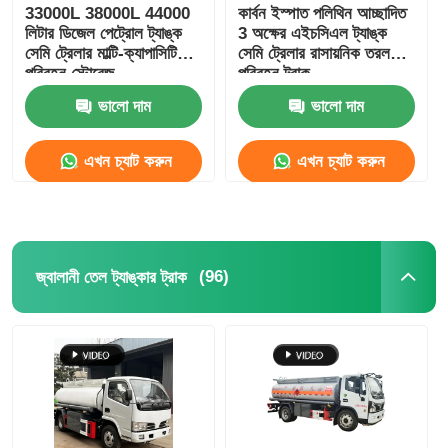
33000L 38000L 44000
কার্বন ইস্পাত পলিথিন আচ্ছাদিত
লিটার ডিজেল পেট্রোল ট্যাঙ্ক
3 অক্ষের এইচসিএল ট্যাঙ্ক
সেমি ট্রেলার মাল্টি-ক্যাপাসিটি
সেমি ট্রেলার রাসায়নিক তরল
পরিবহন স্টোরেজ
পরিবহন ট্রাক
ভালো দাম
ভালো দাম
এখন চ্যাট করুন
এখন চ্যাট করুন
(96)
জ্বালানী তেল ট্যাঙ্কার ট্রাক