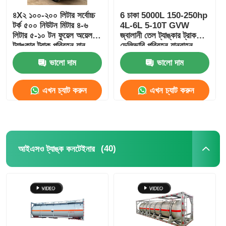
৪X২ ১০০-২০০ লিটার সর্বোচ্চ
6 চাকা 5000L 150-250hp
টর্ক ৫০০ নিউটন মিটার ৪-৬
4L-6L 5-10T GVW
লিটার ৫-১০ টন ফুয়েল অয়েল
জ্বালানী তেল ট্যাঙ্কার ট্রাক
ট্যাঙ্কার ট্রাক পরিবহন যান
ডেলিভারি পরিবহন যানবাহন
ভালো দাম
ভালো দাম
এখন চ্যাট করুন
এখন চ্যাট করুন
(40)
আইএসও ট্যাঙ্ক কনটেইনার