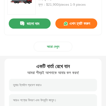
মূল্য：$21,900/pieces 1-9 pieces
জ্বালানী তেল ট্যাঙ্কার ট্রাক
এখন চ্যাট করুন
ভালো দাম
আইএসও ট্যাঙ্ক কনটেইনার
স্যানিটেশন ক্লিনিং ট্রাক
আরো দেখুন
রেফ্রিজারেটেড বক্স ট্রাক
একটি বার্তা রেখে যান
হুক আর্ম আবর্জনা ট্রাক
আমরা শীঘ্রই আপনাকে আবার কল করব!
বিশেষ যানবাহনের যন্ত্রাংশ
স্যানিটেশন ইলেকট্রিক ট্রাইসাইকেল