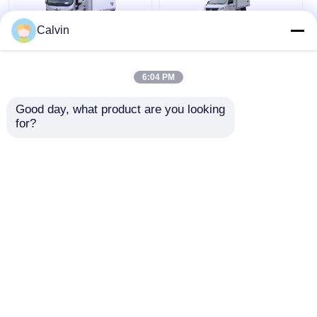
Calvin
172HP ডিজেল ইঞ্জিন
কাস্টমাইজড ফ্রোজেন মাংস
রেফ্রিজারেটেড বক্স ট্রাক ফোটন
ডেলিভারি ট্রাক ৪.২ মিটার পিওর
6:04 PM
4X2 হালকা কার্গো ভ্যান বক্স
ইলেকট্রিক রেফ্রিজারেটেড ট্রাক
ট্রাক
Good day, what product are you looking 
for?
ভালো দাম
ভালো দাম
এখন চ্যাট করুন
এখন চ্যাট করুন
আরো দেখুন
বাড়ি
আমাদের সম্পর্কে
আমাদের সাথে যোগাযোগ করুন
Desktop Site
সাইট ম্যাপ
গোপনীয়তা নীতি