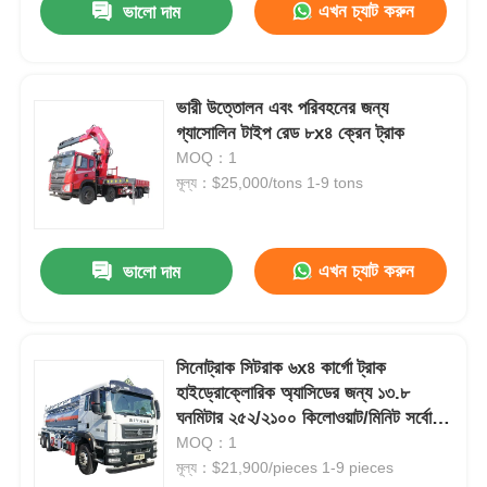
এখন চ্যাট করুন
ভালো দাম
ভারী উত্তোলন এবং পরিবহনের জন্য
গ্যাসোলিন টাইপ রেড ৮x৪ ক্রেন ট্রাক
MOQ：1
মূল্য：$25,000/tons 1-9 tons
এখন চ্যাট করুন
ভালো দাম
সিনোট্রাক সিটরাক ৬x৪ কার্গো ট্রাক
হাইড্রোক্লোরিক অ্যাসিডের জন্য ১৩.৮
ঘনমিটার ২৫২/২১০০ কিলোওয়াট/মিনিট সর্বোচ্চ
নেট ইঞ্জিন শক্তি
MOQ：1
মূল্য：$21,900/pieces 1-9 pieces