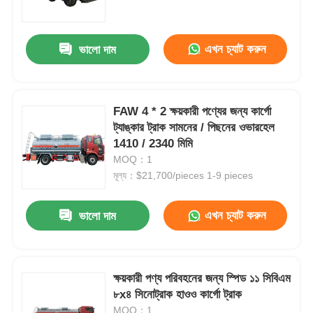
কারখানা ভ্রমণ
এখন চ্যাট করুন
ভালো দাম
মান নিয়ন্ত্রণ
FAW 4 * 2 ক্ষয়কারী পণ্যের জন্য কার্গো
ট্যাঙ্কার ট্রাক সামনের / পিছনের ওভারহেল
আমাদের সাথে যোগাযোগ করুন
1410 / 2340 মিমি
MOQ：1
খবর
মূল্য：$21,700/pieces 1-9 pieces
এখন চ্যাট করুন
ভালো দাম
সব ক্ষেত্রেই
উদ্ধৃতির জন্য আবেদন
ক্ষয়কারী পণ্য পরিবহনের জন্য স্পিড ১১ সিবিএম
৮x৪ সিনোট্রাক হাওও কার্গো ট্রাক
ট্যাংক সেমি ট্রেলার
MOQ：1