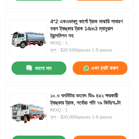
4*2 এফএডাব্লু কার্গো ট্রাক মাঝারি সাধারণ
তরল ট্যাঙ্কার ট্রাক 14m3 ম্যানুয়াল
ট্রান্সমিশন সহ
MOQ：1
মূল্য：$20,500/pieces 1-9 pieces
এখন চ্যাট করুন
ভালো দাম
১০.৩ ঘনমিটার ডংফেং ডি৯ ৪x২ ক্ষয়কারী
ট্যাঙ্কার ট্রাক, সর্বোচ্চ গতি ৭৯ কিমি/ঘণ্টা
MOQ：1
মূল্য：$20,000/pieces 1-9 pieces