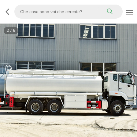
3
/
6