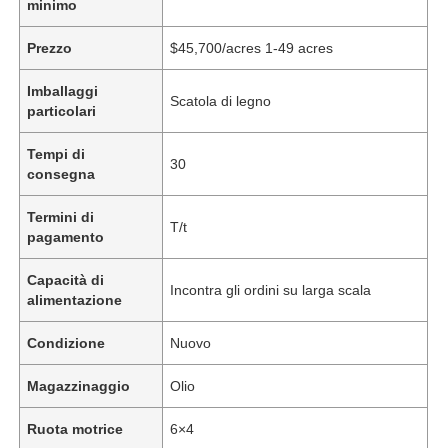
minimo
Prezzo
$45,700/acres 1-49 acres
Imballaggi
Scatola di legno
particolari
Tempi di
30
consegna
Termini di
T/t
pagamento
Capacità di
Incontra gli ordini su larga scala
alimentazione
Condizione
Nuovo
Magazzinaggio
Olio
Ruota motrice
6×4