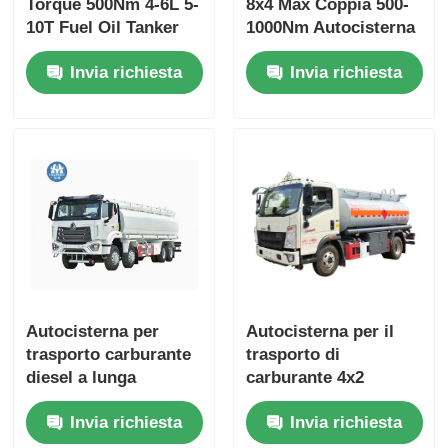
Torque 500Nm 4-6L 5-
8x4 Max Coppia 500-
10T Fuel Oil Tanker
1000Nm Autocisterna
Truck Veicolo da
per Carburante
Invia richiesta
Invia richiesta
trasporto
Veicolo di Trasporto
Autocisterna per
Autocisterna per il
trasporto carburante
trasporto di
diesel a lunga
carburante 4x2
percorrenza 8x4 4-6L
HOWO con coppia
Invia richiesta
Invia richiesta
10-15T
massima 500Nm e
serbatoio carburante