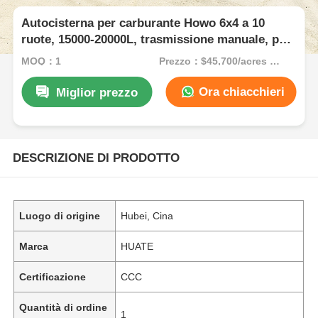
Autocisterna per carburante Howo 6x4 a 10
ruote, 15000-20000L, trasmissione manuale, per
trasporto
MOQ：1
Prezzo：$45,700/acres 1-49 acres
Ora chiacchieri
Miglior prezzo
DESCRIZIONE DI PRODOTTO
Luogo di origine
Hubei, Cina
Marca
HUATE
Certificazione
CCC
Quantità di ordine
1