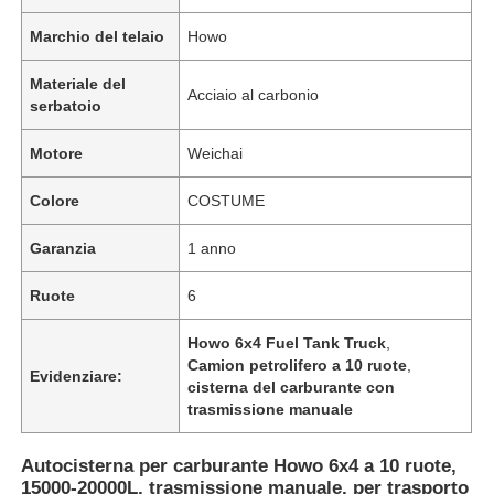
Marchio del telaio
Howo
Fatory Tour
Materiale del
Acciaio al carbonio
serbatoio
Controllo di qualità
Motore
Weichai
Colore
COSTUME
Contattaci
Garanzia
1 anno
notizie
Ruote
6
Tutti i casi
Howo 6x4 Fuel Tank Truck
,
Camion petrolifero a 10 ruote
,
Evidenziare:
cisterna del carburante con
trasmissione manuale
Richiedere un preventivo
Autocisterna per carburante Howo 6x4 a 10 ruote,
Semi-remolchi per serbatoi
15000-20000L, trasmissione manuale, per trasporto