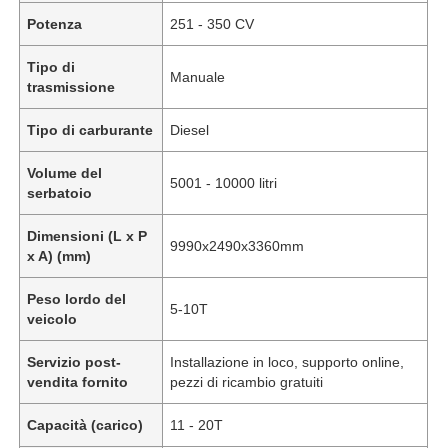
Potenza
251 - 350 CV
Tipo di
Manuale
trasmissione
Tipo di carburante
Diesel
Volume del
5001 - 10000 litri
serbatoio
Dimensioni (L x P
9990x2490x3360mm
x A) (mm)
Peso lordo del
5-10T
veicolo
Servizio post-
Installazione in loco, supporto online,
vendita fornito
pezzi di ricambio gratuiti
Capacità (carico)
11 - 20T