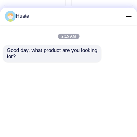
da 100L
Huate
2:15 AM
Good day, what product are you looking 
for?
Autocisterna
Autocisterna per
Dongfeng 4x2 da 150
trasporto carburante
CV, 5-10T, 4-6L, per il
6000L 5-10T GVW 4X2
trasporto di
con struttura in
Invia richiesta
Invia richiesta
carburante GVW
acciaio al carbonio
Casa
Circa noi
Contattaci
Desktop Site
Mappa del sito
Norme sulla privacy