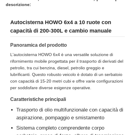
descrizione:
Autocisterna per olio combustibile
Autocisterna HOWO 6x4 a 10 ruote con
capacità di 200-300L e cambio manuale
contenitore del carro armato di iso
Panoramica del prodotto
Camionetto per la pulizia degli impianti igienici
L'autocisterna HOWO 6x4 è una versatile soluzione di
rifornimento mobile progettata per il trasporto di derivati del
petrolio, tra cui benzina, diesel, petrolio greggio e
Furgone refrigerato
lubrificanti. Questo robusto veicolo è dotato di un serbatoio
con capacità di 15-20 metri cubi e offre varie configurazioni
per soddisfare diverse esigenze operative.
Camioneria della spazzatura a braccio gancio
Caratteristiche principali
Trasporto di olio multifunzionale con capacità di
Ricambi per veicoli speciali
aspirazione, pompaggio e smistamento
Sistema completo comprendente corpo
Sanità Triciclo elettrico