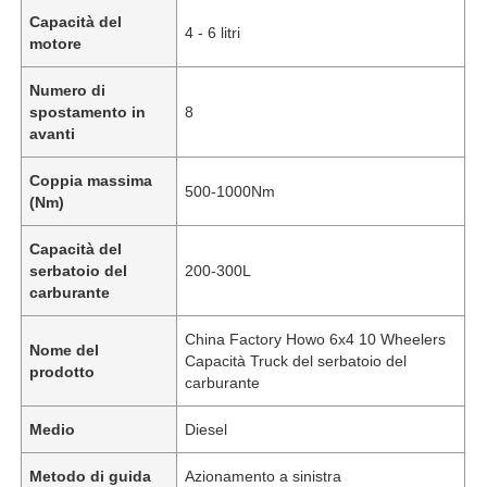
Capacità del
4 - 6 litri
motore
Numero di
spostamento in
8
avanti
Coppia massima
500-1000Nm
(Nm)
Capacità del
serbatoio del
200-300L
carburante
China Factory Howo 6x4 10 Wheelers
Casa
Nome del
Capacità Truck del serbatoio del
prodotto
carburante
Prodotti
Medio
Diesel
Metodo di guida
Azionamento a sinistra
Chi siamo