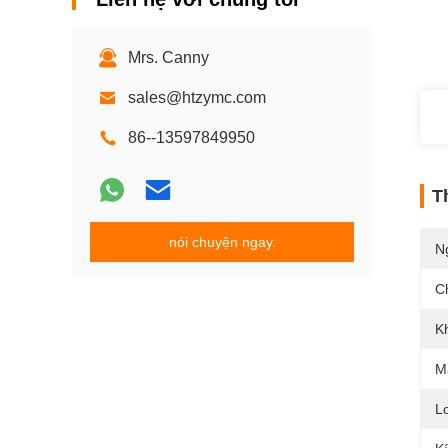
Mrs. Canny
sales@htzymc.com
86--13597849950
T
nói chuyện ngay.
N
C
K
M
Lo