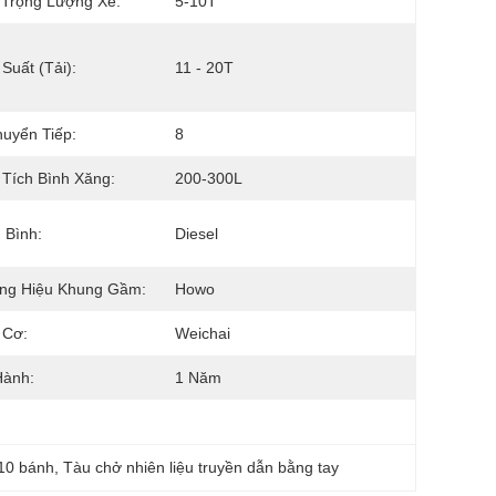
 Trọng Lượng Xe:
5-10T
Suất (Tải):
11 - 20T
uyển Tiếp:
8
Tích Bình Xăng:
200-300L
 Bình:
Diesel
ng Hiệu Khung Gầm:
Howo
 Cơ:
Weichai
Hành:
1 Năm
10 bánh
, 
Tàu chở nhiên liệu truyền dẫn bằng tay