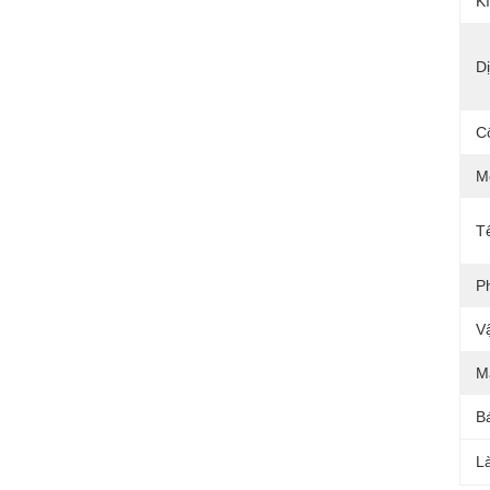
K
D
C
M
T
P
Vậ
M
B
L