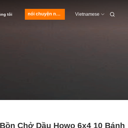
nói chuyện ngay.
Vietnamese
úng tôi
 Bồn Chở Dầu Howo 6x4 10 Bánh