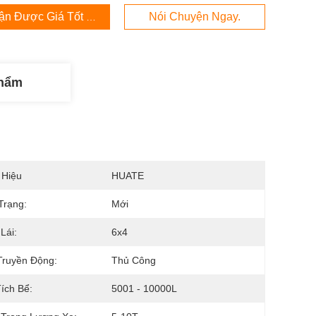
ận Được Giá Tốt Nhất
Nói Chuyện Ngay.
Phẩm
 Hiệu
HUATE
Trạng:
Mới
Lái:
6x4
Truyền Động:
Thủ Công
ích Bể:
5001 - 10000L