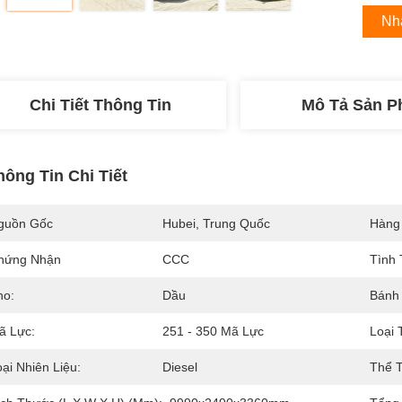
Nh
Chi Tiết Thông Tin
Mô Tả Sản 
hông Tin Chi Tiết
guồn Gốc
Hubei, Trung Quốc
Hàng
hứng Nhận
CCC
Tình 
ho:
Dầu
Bánh 
ã Lực:
251 - 350 Mã Lực
Loại 
ại Nhiên Liệu:
Diesel
Thể T