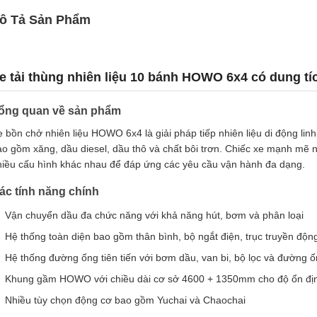
ô Tả Sản Phẩm
e tải thùng nhiên liệu 10 bánh HOWO 6x4 có dung tí
ổng quan về sản phẩm
e bồn chở nhiên liệu HOWO 6x4 là giải pháp tiếp nhiên liệu di động li
ao gồm xăng, dầu diesel, dầu thô và chất bôi trơn. Chiếc xe mạnh mẽ 
hiều cấu hình khác nhau để đáp ứng các yêu cầu vận hành đa dạng.
ác tính năng chính
Vận chuyển dầu đa chức năng với khả năng hút, bơm và phân loại
Hệ thống toàn diện bao gồm thân bình, bộ ngắt điện, trục truyền độ
Hệ thống đường ống tiên tiến với bơm dầu, van bi, bộ lọc và đường 
Khung gầm HOWO với chiều dài cơ sở 4600 + 1350mm cho độ ổn định
Nhiều tùy chọn động cơ bao gồm Yuchai và Chaochai