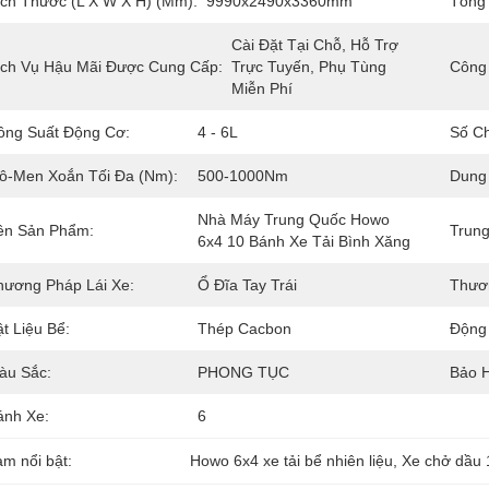
ích Thước (L X W X H) (mm):
9990x2490x3360mm
Tổng
Cài Đặt Tại Chỗ, Hỗ Trợ 
ịch Vụ Hậu Mãi Được Cung Cấp:
Trực Tuyến, Phụ Tùng 
Công 
Miễn Phí
ông Suất Động Cơ:
4 - 6L
Số Ch
ô-Men Xoắn Tối Đa (Nm):
500-1000Nm
Dung 
Nhà Máy Trung Quốc Howo 
ên Sản Phẩm:
Trung
6x4 10 Bánh Xe Tải Bình Xăng
hương Pháp Lái Xe:
Ổ Đĩa Tay Trái
Thươ
t Liệu Bể:
Thép Cacbon
Động
àu Sắc:
PHONG TỤC
Bảo 
ánh Xe:
6
àm nổi bật:
Howo 6x4 xe tải bể nhiên liệu
, 
Xe chở dầu 