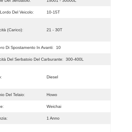
e Del Serbatoio:
15001 - 30000L
Lordo Del Veicolo:
10-15T
ità (carico):
21 - 30T
o Di Spostamento In Avanti:
10
ità Del Serbatoio Del Carburante:
300-400L
:
Diesel
io Del Telaio:
Howo
e:
Weichai
zia:
1 Anno