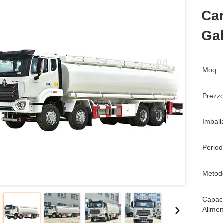
Ca
Gal
Moq:
Prezzo
Imball
Period
Metod
Capaci
Alimen