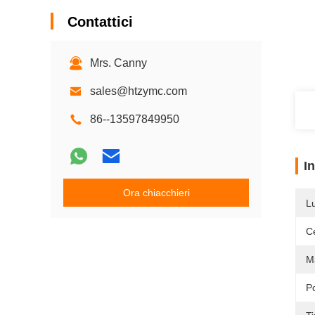
Contattici
Mrs. Canny
sales@htzymc.com
86--13597849950
I
Ora chiacchieri
L
Ce
M
P