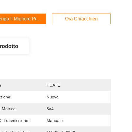
enga Il Migliore Prezzo
Ora Chiacchieri
rodotto
a
HUATE
zione:
Nuovo
 Motrice:
8×4
Di Trasmissione:
Manuale