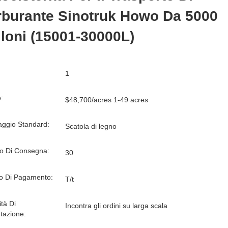
rburante Sinotruk Howo Da 5000
loni (15001-30000L)
1
:
$48,700/acres 1-49 acres
aggio Standard:
Scatola di legno
o Di Consegna:
30
o Di Pagamento:
T/t
tà Di
Incontra gli ordini su larga scala
tazione: