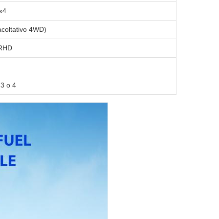
x4
coltativo 4WD)
 RHD
 3 o 4