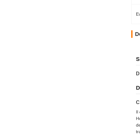
Ev
D
S
D
D
C
Il
Ho
de
tr