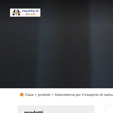
Casa
>
prodotti
>
Autocisterna per il trasporto di ca
prodotti