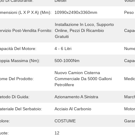
ipo Di Carburante:
Diesel
Volum
imensioni (L X P X A) (mm):
10990x2490x3360mm
Peso 
Installazione In Loco, Supporto 
rvizio Post-Vendita Fornito:
Online, Pezzi Di Ricambio 
Capac
Gratuiti
apacità Del Motore:
4 - 6 Litri
Numer
oppia Massima (Nm):
500-1000Nm
Capac
Nuovo Camion Cisterna 
ome Del Prodotto:
Commerciale Da 5000 Galloni 
Medio
Petrolifere
etodo Di Guida:
Azionamento A Sinistra
March
teriale Del Serbatoio:
Acciaio Al Carbonio
Motor
olore:
COSTUME
Garan
uote:
12