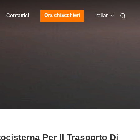
Ora chiacchieri
Contattici
Italian
ocisterna Per Il Trasporto Di