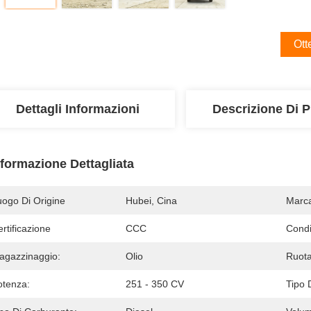
Ott
Dettagli Informazioni
Descrizione Di P
nformazione Dettagliata
uogo Di Origine
Hubei, Cina
Marc
rtificazione
CCC
Condi
agazzinaggio:
Olio
Ruota
otenza:
251 - 350 CV
Tipo 