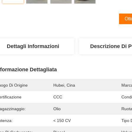
Ott
Dettagli Informazioni
Descrizione Di P
nformazione Dettagliata
uogo Di Origine
Hubei, Cina
Marc
rtificazione
CCC
Condi
agazzinaggio:
Olio
Ruota
otenza:
< 150 CV
Tipo 