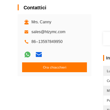
Contattici
Mrs. Canny
sales@htzymc.com
86--13597849950
I
Ora chiacchieri
L
Ce
M
P