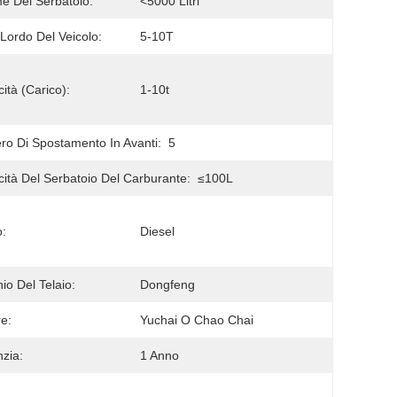
e Del Serbatoio:
<5000 Litri
Lordo Del Veicolo:
5-10T
ità (carico):
1-10t
o Di Spostamento In Avanti:
5
ità Del Serbatoio Del Carburante:
≤100L
:
Diesel
io Del Telaio:
Dongfeng
e:
Yuchai O Chao Chai
zia:
1 Anno