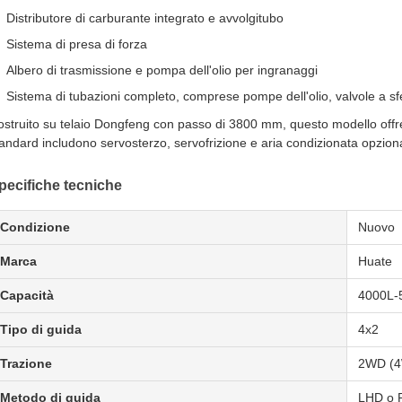
Distributore di carburante integrato e avvolgitubo
Sistema di presa di forza
Albero di trasmissione e pompa dell'olio per ingranaggi
Sistema di tubazioni completo, comprese pompe dell'olio, valvole a sfera
struito su telaio Dongfeng con passo di 3800 mm, questo modello offre
andard includono servosterzo, servofrizione e aria condizionata opzion
pecifiche tecniche
Condizione
Nuovo
Marca
Huate
Capacità
4000L-
Tipo di guida
4x2
Trazione
2WD (4
Metodo di guida
LHD o