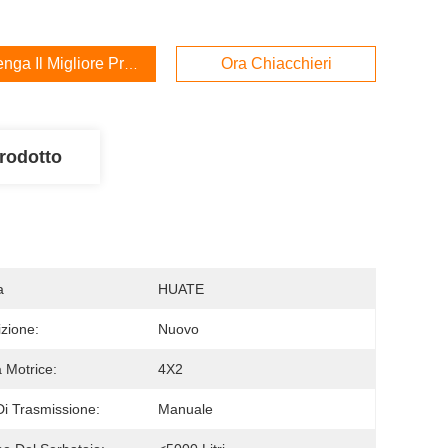
enga Il Migliore Prezzo
Ora Chiacchieri
rodotto
a
HUATE
zione:
Nuovo
 Motrice:
4X2
Di Trasmissione:
Manuale