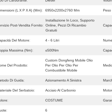
ipo Di Carburante:
Diesel
Volum
imensioni (L X P X A) (mm):
6950x2200x2760 Mm
Peso 
Installazione In Loco, Supporto 
rvizio Post-Vendita Fornito:
Online, Pezzi Di Ricambio 
Capac
Gratuiti
apacità Del Motore:
4 - 6 Litri
Numer
oppia Massima (Nm):
≤500Nm
Capac
Custom Dongfeng Mobile Olio 
ome Del Prodotto:
Per Olio Per Olio Per 
Medio
Combustibile Mobile
etodo Di Guida:
Azionamento A Sinistra
March
teriale Del Serbatoio:
Acciaio Al Carbonio
Motor
olore:
COSTUME
Garan
uote:
6