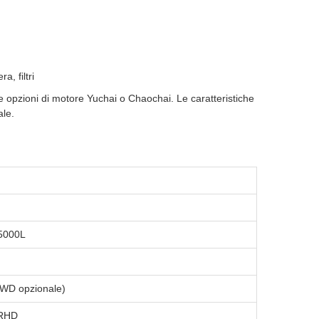
, filtri
 opzioni di motore Yuchai o Chaochai. Le caratteristiche
ale.
5000L
WD opzionale)
 RHD