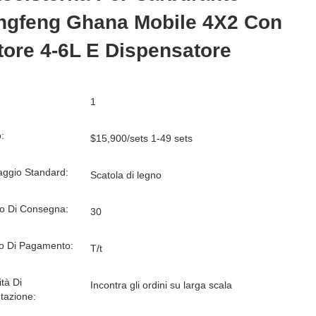
ngfeng Ghana Mobile 4X2 Con
ore 4-6L E Dispensatore
1
:
$15,900/sets 1-49 sets
aggio Standard:
Scatola di legno
o Di Consegna:
30
o Di Pagamento:
T/t
tà Di
Incontra gli ordini su larga scala
tazione: