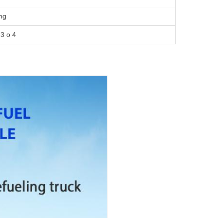
ng
 3 o 4