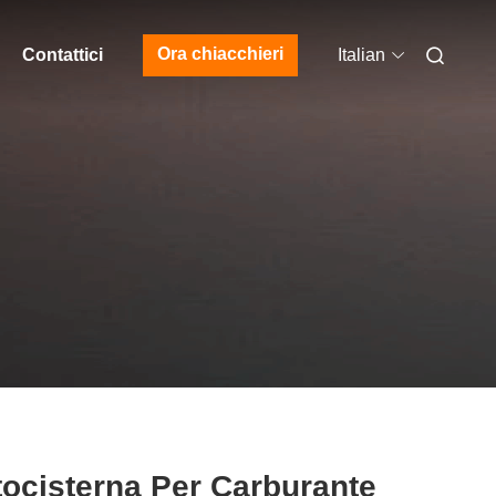
Ora chiacchieri
Contattici
Italian
ocisterna Per Carburante