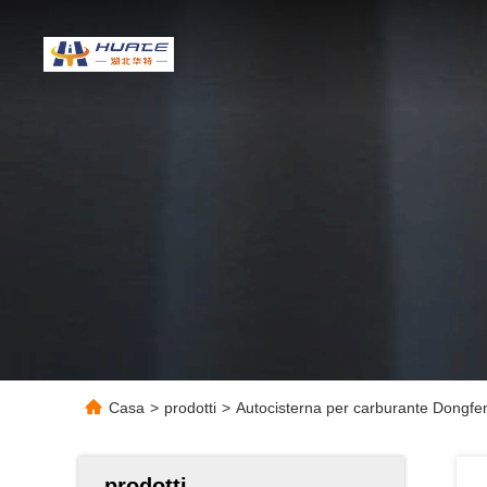
Casa
>
prodotti
>
Autocisterna per carburante Dongf
prodotti