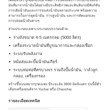
มันที่มาจากน้ํามันได้อย่างมีประสิทธิภาพและหินหินรถมีฟังก์ชัน
การเติมน้ํามันและการขนส่งน้ํามันหลายประเภท พร้อมความ
รถบรรทุกน้ำมันเชื้อเพลิง
สามารถในการดูดน้ํามัน, การสูบน้ํามัน และการคัดแยกและ
การปล่อยน้ํามันต่างๆ
สะพานถัง ISO
ส่วนประกอบเฉพาะประกอบประกอบด้วย:
ร่างถังขนาด 4-5 เมตรกลม (5000 ลิตร)
รถล้างสุขภาพ
เครื่องระบายน้ํามันที่บูรณาการและกล่องเชือก
ระบบรับพลังงาน
รถบรรทุกตู้แช่เย็น
หม้อส่งและปั๊มน้ํามันเกียร์
ระบบท่อท่อที่ครบวงจร รวมถึงปั๊มน้ํามัน, วาล์วลูก
Hook Arm Garbage Truck
กลอง, เครื่องกรอง
สร้างขึ้นบนหมากรุกดงเฟง มีระยะล้อ 3800 มิลลิเมตร รุ่นนี้มีตัว
เลือกเครื่องยนต์จาก Yuchai หรือ Chaochai.
อะไหล่ยานยนต์พิเศษ
รายละเอียดเทคนิค
รถสามล้อไฟฟ้าสุขาภิบาล