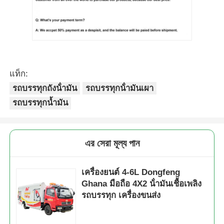
แท็ก:
รถบรรทุกถังน้ํามัน
รถบรรทุกน้ํามันเผา
รถบรรทุกน้ำมัน
এর সেরা মূল্য পান
เครื่องยนต์ 4-6L Dongfeng
Ghana มือถือ 4X2 น้ํามันเชื้อเพลิง
รถบรรทุก เครื่องขนส่ง