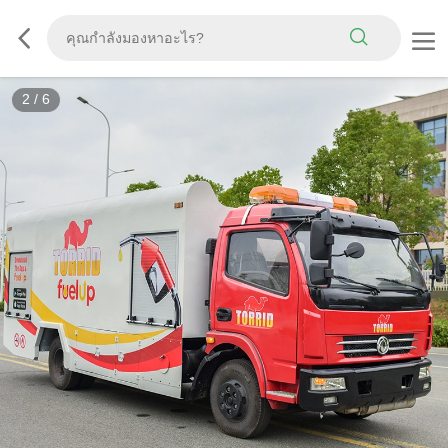
3
/
6