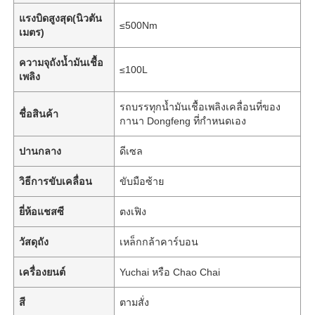
แรงบิดสูงสุด(นิวตัน
≤500Nm
เมตร)
ความจุถังน้ำมันเชื้อ
≤100L
เพลิง
รถบรรทุกน้ำมันเชื้อเพลิงเคลื่อนที่ของ
ชื่อสินค้า
กานา Dongfeng ที่กำหนดเอง
ปานกลาง
ดีเซล
วิธีการขับเคลื่อน
ขับมือซ้าย
ยี่ห้อแชสซี
ตงเฟิง
บ้าน
วัสดุถัง
เหล็กกล้าคาร์บอน
ผลิตภัณฑ์
เครื่องยนต์
Yuchai หรือ Chao Chai
สี
ตามสั่ง
เกี่ยวกับเรา