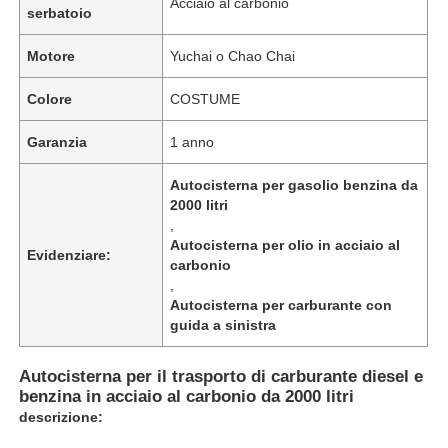
Acciaio al carbonio
serbatoio
Motore
Yuchai o Chao Chai
Fatory Tour
Colore
COSTUME
Controllo di qualità
Garanzia
1 anno
Contattaci
Autocisterna per gasolio benzina da
2000 litri
,
Autocisterna per olio in acciaio al
notizie
Evidenziare:
carbonio
,
Autocisterna per carburante con
Tutti i casi
guida a sinistra
Richiedere un preventivo
Autocisterna per il trasporto di carburante diesel e
benzina in acciaio al carbonio da 2000 litri
descrizione:
Semi-remolchi per serbatoi