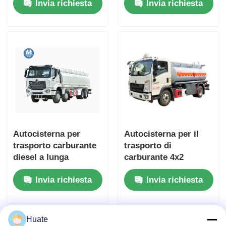
Invia richiesta
Invia richiesta
trasporto
Veicolo di Trasporto
Autocisterna per
Autocisterna per il
trasporto carburante
trasporto di
diesel a lunga
carburante 4x2
percorrenza 8x4 4-6L
HOWO con coppia
Invia richiesta
Invia richiesta
10-15T
massima 500Nm e
serbatoio carburante
da 100L
Huate