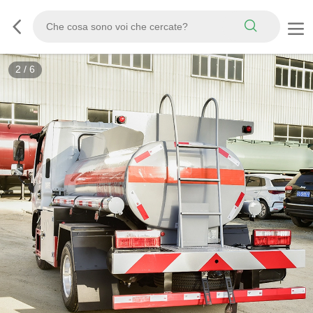
3
/
6