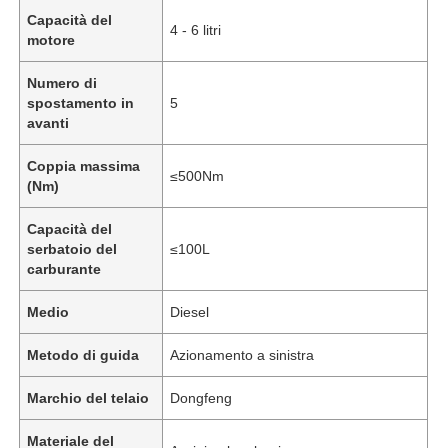
Capacità del
4 - 6 litri
motore
Numero di
spostamento in
5
avanti
Coppia massima
≤500Nm
(Nm)
Capacità del
serbatoio del
≤100L
carburante
Medio
Diesel
Casa
Metodo di guida
Azionamento a sinistra
Prodotti
Marchio del telaio
Dongfeng
Materiale del
Chi siamo