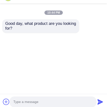
10:44 PM
Good day, what product are you looking 
for?
Autocisterna
Autocisterna per
Dongfeng 4x2 da 150
trasporto carburante
CV, 5-10T, 4-6L, per il
6000L 5-10T GVW 4X2
trasporto di
con struttura in
Invia richiesta
Invia richiesta
carburante GVW
acciaio al carbonio
Casa
Circa noi
Contattaci
Desktop Site
Mappa del sito
Norme sulla privacy
Qualità
Semi-remolchi per serbatoi
Fabbrica
cinese.Copyright © 2026 Hubei Huate Special