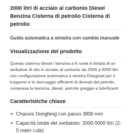
2000 litri di acciaio al carbonio Diesel
Autocisterna per olio combustibile
Benzina Cisterna di petrolio Cisterna di
petrolio
contenitore del carro armato di iso
Guida automatica a sinistra con cambio manuale
Visualizzazione del prodotto
Camionetto per la pulizia degli impianti igienici
Questa cisterna diesel / benzina a 6 ruote è dotata di un
serbatoio di olio in acciaio al carbonio da 2000 a 5000 litri
Furgone refrigerato
con configurazione automatica a sinistra.Disegnati per il
trasporto e lo stoccaggio efficienti di derivati del petrolio,
compresa la benzina, diesel, petrolio greggio e lubrificanti.
Camioneria della spazzatura a braccio gancio
Caratteristiche chiave
Ricambi per veicoli speciali
Chassis Dongfeng con passo 3800 mm
Capacità totale del serbatoio: 2000-5000 litri (2-
Sanità Triciclo elettrico
5 metri cubi)