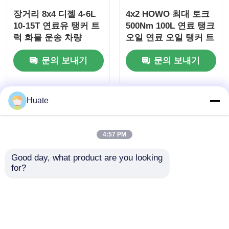
장거리 8x4 디젤 4-6L
4x2 HOWO 최대 토크
10-15T 연료유 탱커 트
500Nm 100L 연료 탱크
럭 화물 운송 차량
오일 연료 오일 탱커 트
럭 운송 차량
문의 보내기
문의 보내기
Huate
4:57 PM
Good day, what product are you looking 
for?
4x2 동풍 소형 150마력
6000L 5-10T GVW 4X2
5-10톤 4-6리터 연료 유
연료유 탱커 트럭 운송
조 트럭 운송 차량 총중
차량 탄소 강철 구조
량