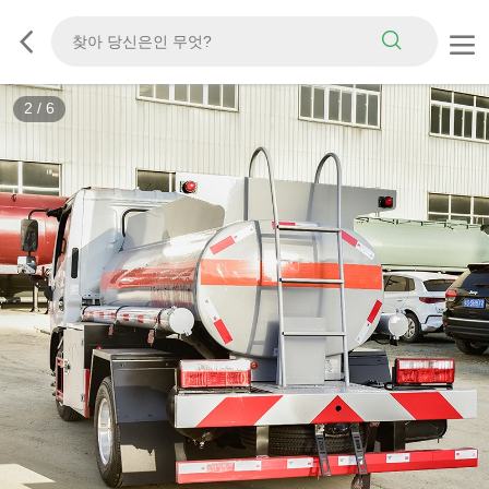
3
/
6