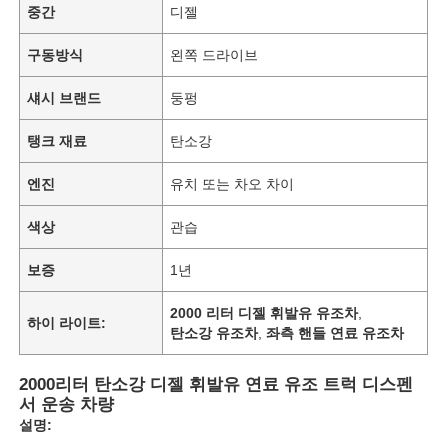
중간
디젤
구동방식
왼쪽 드라이브
섀시 브랜드
둥펑
탱크 재료
탄소강
엔진
유치 또는 차오 차이
색상
관습
보증
1년
2000 리터 디젤 휘발유 유조차
,
홈
하이 라이트:
탄소강 유조차
,
좌측 핸들 연료 유조차
제품 소개
2000리터 탄소강 디젤 휘발유 연료 유조 트럭 디스펜
서 운송 차량
설명:
회사 소개