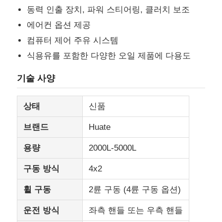
동력 인출 장치, 파워 스티어링, 클러치 보조
에어컨 옵션 제공
연료 유조선 트럭
컴퓨터 제어 주유 시스템
식용유를 포함한 다양한 오일 제품에 다용도
ISO (국제 표준화 기구) 탱크 용기
기술 사양
위생 청소용 트럭
상태
신품
냉장 박스 트럭
브랜드
Huate
용량
2000L-5000L
하크 팔 쓰레기 트럭
구동 방식
4x2
특수 차량 부품
휠 구동
2륜 구동 (4륜 구동 옵션)
운전 방식
좌측 핸들 또는 우측 핸들
위생 전기 삼륜자동차