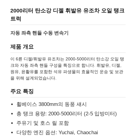
2000리터 탄소강 디젤 휘발유 유조차 오일 탱크
공장 투어
트럭
자동 좌측 핸들 수동 변속기
품질 관리
제품 개요
연락처
이 6륜 디젤/휘발유 유조차는 2000-5000리터 탄소강 오일 탱
크와 자동 좌측 핸들 구성을 특징으로 합니다. 휘발유, 디젤,
원유, 윤활유를 포함한 석유 파생물의 효율적인 운송 및 보관
뉴스
을 위해 설계되었습니다.
주요 특징
모든 케이스
휠베이스 3800mm의 동풍 섀시
총 탱크 용량: 2000-5000리터 (2-5 입방미터)
견적 요청
주유기 및 호스 릴 포함
다양한 엔진 옵션: Yuchai, Chaochai
탱크 반 트레일러