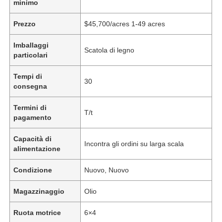
minimo
Prezzo
$45,700/acres 1-49 acres
Imballaggi
Scatola di legno
particolari
Tempi di
30
consegna
Termini di
T/t
pagamento
Capacità di
Incontra gli ordini su larga scala
alimentazione
Condizione
Nuovo, Nuovo
Magazzinaggio
Olio
Ruota motrice
6×4