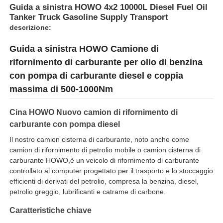
Guida a sinistra HOWO 4x2 10000L Diesel Fuel Oil
Tanker Truck Gasoline Supply Transport
Autocisterna per olio combustibile
descrizione:
Guida a sinistra HOWO Camione di
contenitore del carro armato di iso
rifornimento di carburante per olio di benzina
con pompa di carburante diesel e coppia
massima di 500-1000Nm
Camionetto per la pulizia degli impianti igienici
Cina HOWO Nuovo camion di rifornimento di
Furgone refrigerato
carburante con pompa diesel
Il nostro camion cisterna di carburante, noto anche come
camion di rifornimento di petrolio mobile o camion cisterna di
Camioneria della spazzatura a braccio gancio
carburante HOWO,è un veicolo di rifornimento di carburante
controllato al computer progettato per il trasporto e lo stoccaggio
efficienti di derivati del petrolio, compresa la benzina, diesel,
Ricambi per veicoli speciali
petrolio greggio, lubrificanti e catrame di carbone.
Caratteristiche chiave
Sanità Triciclo elettrico