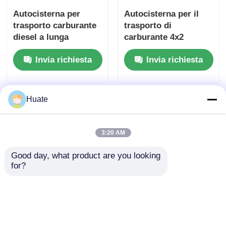
Autocisterna per
Autocisterna per il
trasporto carburante
trasporto di
diesel a lunga
carburante 4x2
percorrenza 8x4 4-6L
HOWO con coppia
Invia richiesta
Invia richiesta
10-15T
massima 500Nm e
serbatoio carburante
da 100L
Huate
3:20 AM
Good day, what product are you looking 
for?
Autocisterna
Autocisterna per
Dongfeng 4x2 da 150
trasporto carburante
CV, 5-10T, 4-6L, per il
6000L 5-10T GVW 4X2
trasporto di
con struttura in