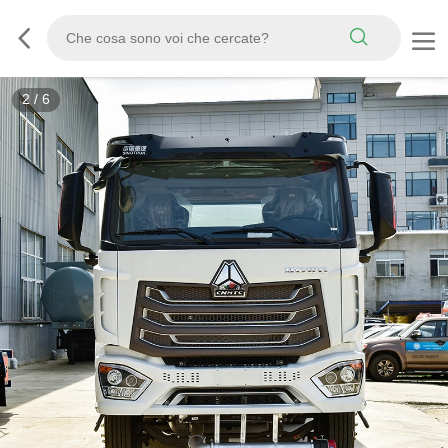
3
/
6