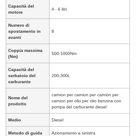
Capacità del
4 - 6 litri
motore
Numero di
spostamento in
8
avanti
Coppia massima
500-1000Nm
(Nm)
Capacità del
serbatoio del
200-300L
carburante
camion per camion per camion per
Casa
Nome del
camion per olio per olio benzina con
prodotto
pompa del carburante diesel
Prodotti
Medio
Diesel
Metodo di guida
Azionamento a sinistra
Chi siamo