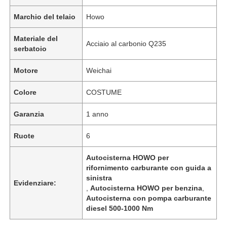
Marchio del telaio
Howo
Fatory Tour
Materiale del
Acciaio al carbonio Q235
serbatoio
Controllo di qualità
Motore
Weichai
Colore
COSTUME
Contattaci
Garanzia
1 anno
notizie
Ruote
6
Tutti i casi
Autocisterna HOWO per
rifornimento carburante con guida a
sinistra
Evidenziare:
,
Autocisterna HOWO per benzina
,
Richiedere un preventivo
Autocisterna con pompa carburante
diesel 500-1000 Nm
Semi-remolchi per serbatoi