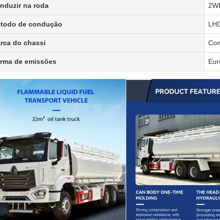
nduzir na roda
2WD
todo de condução
LH
rca do chassi
Co
rma de emissões
Eur