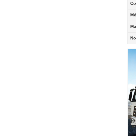
Co
Mé
Ma
No