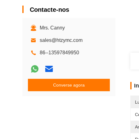
Contacte-nos
Mrs. Canny
sales@htzymc.com
86--13597849950
Converse agora
I
L
Ce
A