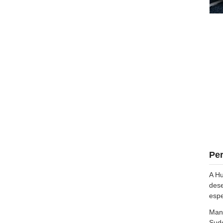
Per
A Hu
dese
espe
Mant
Sude