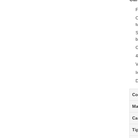
F
C
t
S
b
C
4
V
I
D
Co
Ma
Ca
Ti