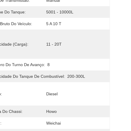
De Transmissão:
Manual
me Do Tanque:
5001 - 10000L
Bruto Do Veículo:
5 A 10 T
idade (Carga):
11 - 20T
ro Do Turno De Avanço:
8
idade Do Tanque De Combustível:
200-300L
:
Diesel
 Do Chassi:
Howo
:
Weichai