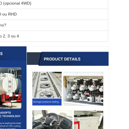
 (opcional 4WD)
D ou RHD
mo?
o 2, 3 ou 4