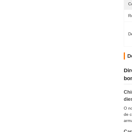
C
R
D
D
Di
bom
Chi
die
O no
de c
arma
Car