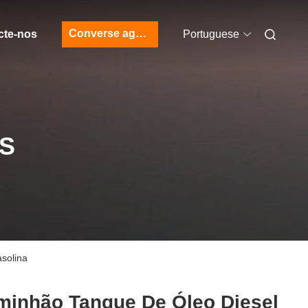
Converse agora
cte-nos
Portuguese
S
solina
minhão Tanque De Óleo Diesel