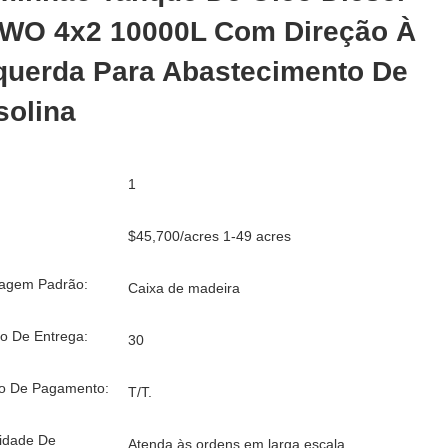
WO 4x2 10000L Com Direção À
querda Para Abastecimento De
solina
1
$45,700/acres 1-49 acres
agem Padrão:
Caixa de madeira
o De Entrega:
30
o De Pagamento:
T/T.
idade De
Atenda às ordens em larga escala