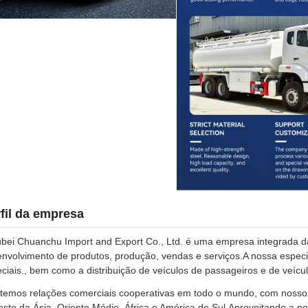
fil da empresa
bei Chuanchu Import and Export Co., Ltd. é uma empresa integrada da
nvolvimento de produtos, produção, vendas e serviços.A nossa espec
ciais., bem como a distribuição de veículos de passageiros e de veícu
emos relações comerciais cooperativas em todo o mundo, com nossos
ste da Ásia, Oriente Médio, África e América do Sul.Aproveitando a 