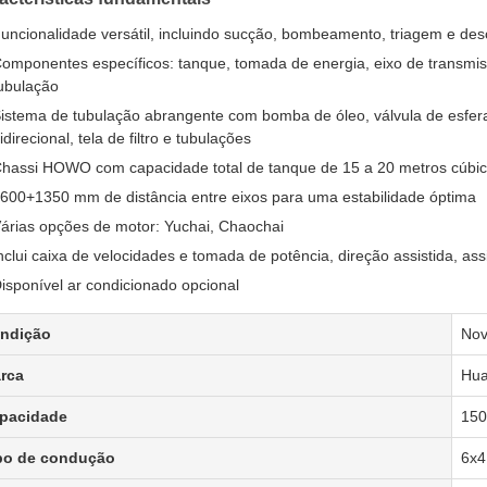
uncionalidade versátil, incluindo sucção, bombeamento, triagem e des
omponentes específicos: tanque, tomada de energia, eixo de transm
ubulação
istema de tubulação abrangente com bomba de óleo, válvula de esfera 
idirecional, tela de filtro e tubulações
hassi HOWO com capacidade total de tanque de 15 a 20 metros cúbic
600+1350 mm de distância entre eixos para uma estabilidade óptima
árias opções de motor: Yuchai, Chaochai
nclui caixa de velocidades e tomada de potência, direção assistida, a
isponível ar condicionado opcional
ndição
Nov
rca
Hua
pacidade
150
po de condução
6x4