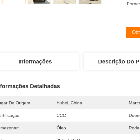
Forne
Obt
Informações
Descrição Do P
nformações Detalhadas
ugar De Origem
Hubei, China
Marc
rtificação
CCC
Doen
rmazenar:
Óleo
Roda 