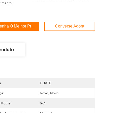
cimento:
enha O Melhor Preço
Converse Agora
roduto
a
HUATE
ça:
Novo, Novo
Motriz:
6x4