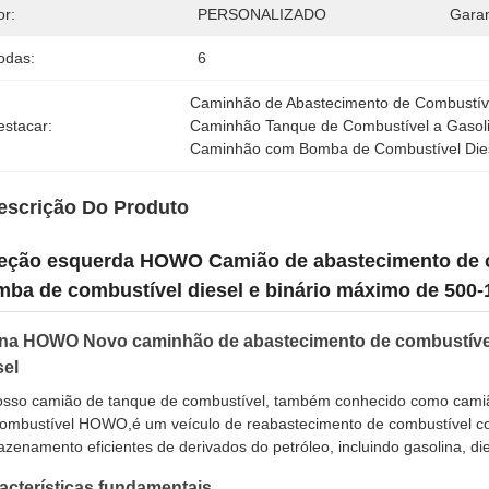
or:
PERSONALIZADO
Garan
odas:
6
Caminhão de Abastecimento de Combustí
estacar:
Caminhão Tanque de Combustível a Gaso
Caminhão com Bomba de Combustível Di
escrição Do Produto
reção esquerda HOWO Camião de abastecimento de c
ba de combustível diesel e binário máximo de 500
na HOWO Novo caminhão de abastecimento de combustível
sel
sso camião de tanque de combustível, também conhecido como camiã
ombustível HOWO,é um veículo de reabastecimento de combustível co
zenamento eficientes de derivados do petróleo, incluindo gasolina, dies
acterísticas fundamentais