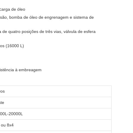
carga de óleo
issão, bomba de óleo de engrenagem e sistema de
de quatro posições de três vias, válvula de esfera
os (16000 L)
ssistência à embreagem
os
te
00L-20000L
 ou 8x4