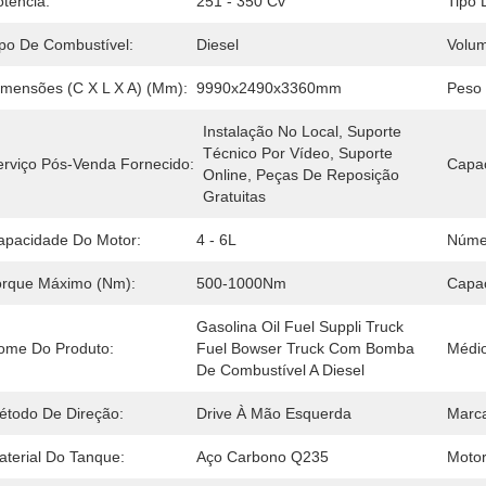
otência:
251 - 350 Cv
Tipo 
ipo De Combustível:
Diesel
Volu
imensões (C X L X A) (mm):
9990x2490x3360mm
Peso 
Instalação No Local, Suporte 
Técnico Por Vídeo, Suporte 
erviço Pós-Venda Fornecido:
Capac
Online, Peças De Reposição 
Gratuitas
apacidade Do Motor:
4 - 6L
Núme
orque Máximo (Nm):
500-1000Nm
Capac
Gasolina Oil Fuel Suppli Truck 
ome Do Produto:
Fuel Bowser Truck Com Bomba 
Médio
De Combustível A Diesel
étodo De Direção:
Drive À Mão Esquerda
Marca
aterial Do Tanque:
Aço Carbono Q235
Motor