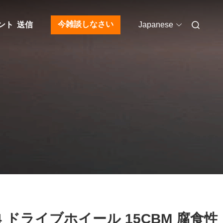
今雑談しなさい
ント
送信
Japanese
4 ドライブホイール 15CBM 腐食性