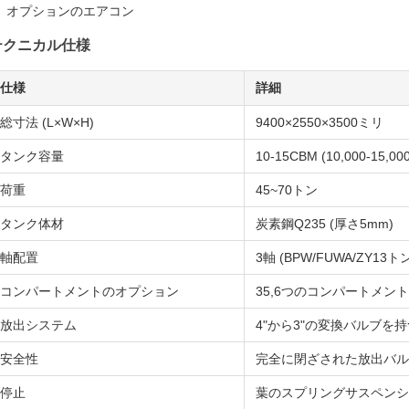
オプションのエアコン
テクニカル仕様
仕様
詳細
総寸法 (L×W×H)
9400×2550×3500ミリ
タンク容量
10-15CBM (10,000-15,
荷重
45~70トン
タンク体材
炭素鋼Q235 (厚さ5mm)
軸配置
3軸 (BPW/FUWA/ZY13ト
コンパートメントのオプション
35,6つのコンパートメント
放出システム
4"から3"の変換バルブを
安全性
完全に閉ざされた放出バル
停止
葉のスプリングサスペンション 