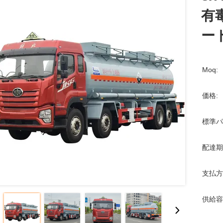
有
ー
Moq:
価格:
標準パ
配達期
支払方
供給容