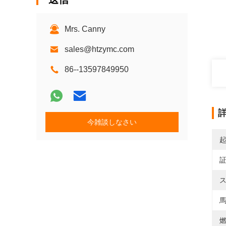
Mrs. Canny
sales@htzymc.com
86--13597849950
今雑談しなさい
ス
馬
燃