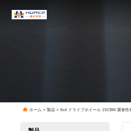
ホーム
>
製品
>
8x4 ドライブホイール 15CBM 
製品