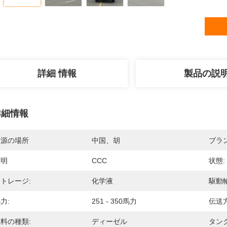
詳細 情報
製品の説
詳細情報
起源の場所
中国、胡
ブラ
証明
CCC
状態:
トレージ:
化学液
駆動輪
力:
251 - 350馬力
伝送方
料の種類:
ディーゼル
タン