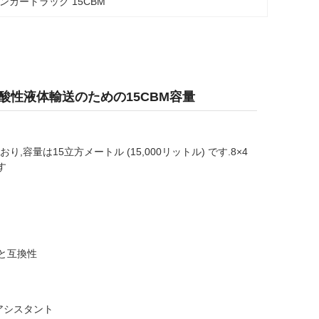
ンカートラック 15CBM
/酸性液体輸送のための15CBM容量
容量は15立方メートル (15,000リットル) です.8×4
す
質と互換性
アシスタント