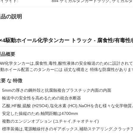
イライト:
8x4 ケミカルタンカートラック
, 
ケミカルタ
製品の説明
8×4駆動ホイール化学タンカー トラック - 腐食性/有毒性
製品概要
AW化学タンカーは,腐食性,毒性,酸性液体の安全輸送のために設計されており,
駆動ホイール配置このタンカーには 頑丈な構造と 特殊な防腐性がありま
要 な 特徴
5mmの厚さの鋼外殻と抗腐蝕複合プラスチック内面の内面
輸送中の安全性を高めるための統合水断器
乙酸,HF酸,硫酸 (H2SO4),塩化水素 (HCl),NaOHを含む様々な化学物
安定した操縦のため,軸間距離は4700mm
複数のエンジンオプション (ユチャイ,チャオチャイ)
標準装備は,電源離線付きのギアボックス,補助ステアリング,クラッチ