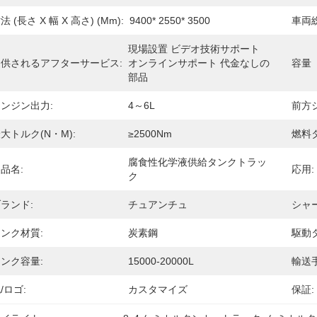
法 (長さ X 幅 X 高さ) (mm):
9400* 2550* 3500
車両
現場設置 ビデオ技術サポート 
提供されるアフターサービス:
オンラインサポート 代金なしの
容量
部品
ンジン出力:
4～6L
前方
大トルク(N・m):
≥2500Nm
燃料
腐食性化学液供給タンクトラッ
品名:
応用:
ク
ランド:
チュアンチュ
シャ
ンク材質:
炭素鋼
駆動
ンク容量:
15000-20000L
輸送手
/ロゴ:
カスタマイズ
保証: