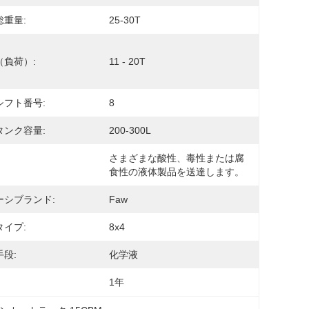
総重量:
25-30T
（負荷）:
11 - 20T
シフト番号:
8
タンク容量:
200-300L
さまざまな酸性、毒性または腐
食性の液体製品を送達します。
ーシブランド:
Faw
タイプ:
8x4
段:
化学液
1年