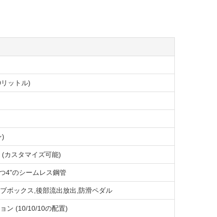
000リットル)
ン)
 (カスタマイズ可能)
持つ4"のシームレス鋼管
ブボックス,後部流出放出,防滑ペダル
(10/10/10の配置)