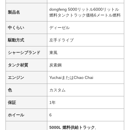
dongfeng 5000リットル6000リットル
製品名
燃料タンクトラック価格6メートル燃料
中くらい
ディーゼル
駆動方式
左手ドライブ
シャーシブランド
東風
タンク材質
炭素鋼
エンジン
YuchaiまたはChao Chai
色
カスタム
ホーム
保証
1年
製品
ホイール
6
5000L 燃料供給トラック
,
企業情報