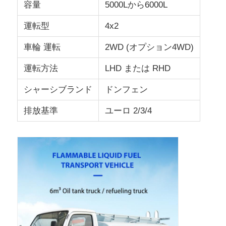
容量
5000Lから6000L
貨物トラック
運転型
4x2
車輪 運転
2WD (オプション4WD)
運転方法
LHD または RHD
シャーシブランド
ドンフェン
排放基準
ユーロ 2/3/4