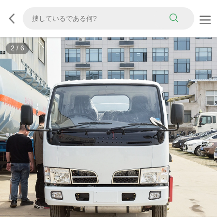
3
/
6