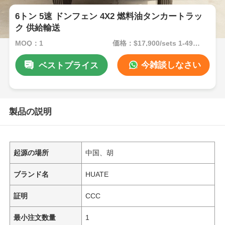
6トン 5速 ドンフェン 4X2 燃料油タンカートラッ
ク 供給輸送
MOQ：1
価格：$17,900/sets 1-49 sets
今雑談しなさい
ベストプライス
製品の説明
起源の場所
中国、胡
ブランド名
HUATE
証明
CCC
最小注文数量
1