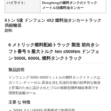
ハイライト:
Dongfengの燃料タンクのトラック
,
メートル法燃料油タンカー
会社案内
6トン 5速 ドンフェン 4X2 燃料油タンカートラック
供給輸送
品質管理
説明:
6 メトリック燃料配給トラック 製造 前向きシ
お問い合わせ
フト番号 5 最大トルク Nm ≤500Nm ドンフェ
ン 5000L 6000L 燃料タンクトラック
ニュース
製品説明
すべての場合
ドンフェング 5000~6000リットルの燃料タンクトラックは,
ガソリン,ディーゼル,原油を含む石油衍生物の効率的な輸送
と貯蔵のために設計されたプロの移動型燃料補給車両です.
見積依頼
潤滑剤炭酸ガール
主要 な 特徴
タンク半トレーラー
5000Lまたは6000L容量構成で利用可能