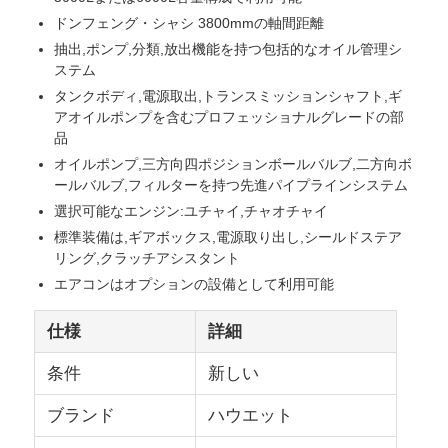
ドンフェング・シャシ 3800mmの軸間距離
抽出,ポンプ,分類,放出機能を持つ包括的なオイル管理シ
燃料油タンカー
ステム
タンクボディ,電源取出,トランスミッションシャフト,ギ
isoタンク容器
アオイルポンプを含むプロフェッショナルグレードの部
品
オイルポンプ,三方向四ポジションボールバルブ,二方向ボ
衛生用清掃用トラック
ールバルブ,フィルターを持つ先進パイプラインシステム
選択可能なエンジン:ユチャイ,チャオチャイ
標準装備は,ギアボックス,電源取り出し,シールドステア
冷蔵ボックストラック
リング,クラッチアシスタント
エアコンはオプションの設備として利用可能
フック・アーム ゴミ箱
仕様
詳細
特殊車両部品
条件
新しい
ブランド
ハウエット
衛生電動三輪車