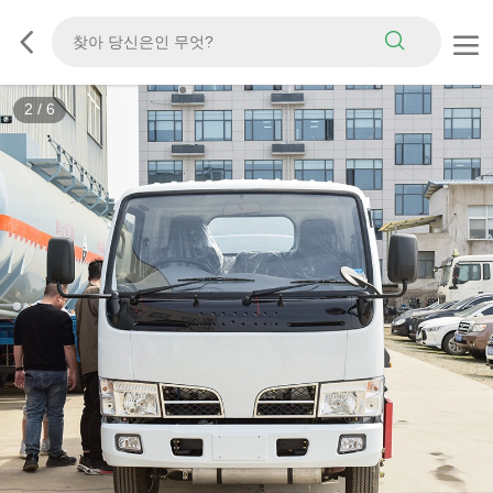
3
/
6