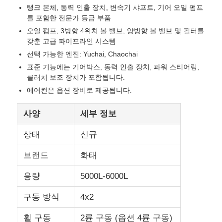
탱크 본체, 동력 인출 장치, 변속기 샤프트, 기어 오일 펌프
를 포함한 전문가 등급 부품
연료 유조선 트럭
오일 펌프, 3방향 4위치 볼 밸브, 양방향 볼 밸브 및 필터를
갖춘 고급 파이프라인 시스템
선택 가능한 엔진: Yuchai, Chaochai
ISO (국제 표준화 기구) 탱크 용기
표준 기능에는 기어박스, 동력 인출 장치, 파워 스티어링,
클러치 보조 장치가 포함됩니다.
위생 청소용 트럭
에어컨은 옵션 장비로 제공됩니다.
사양
세부 정보
냉장 박스 트럭
상태
신규
하크 팔 쓰레기 트럭
브랜드
화태
용량
5000L-6000L
특수 차량 부품
구동 방식
4x2
위생 전기 삼륜자동차
휠 구동
2륜 구동 (옵션 4륜 구동)