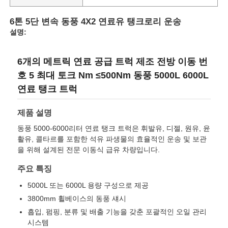
6톤 5단 변속 동풍 4X2 연료유 탱크로리 운송
공장 투어
설명:
6개의 메트릭 연료 공급 트럭 제조 전방 이동 번
품질 관리
호 5 최대 토크 Nm ≤500Nm 동풍 5000L 6000L
연료 탱크 트럭
연락처
제품 설명
뉴스
동풍 5000-6000리터 연료 탱크 트럭은 휘발유, 디젤, 원유, 윤
활유, 콜타르를 포함한 석유 파생물의 효율적인 운송 및 보관
을 위해 설계된 전문 이동식 급유 차량입니다.
모든 케이스
주요 특징
5000L 또는 6000L 용량 구성으로 제공
견적 요청
3800mm 휠베이스의 동풍 섀시
흡입, 펌핑, 분류 및 배출 기능을 갖춘 포괄적인 오일 관리
탱크 반 트레일러
시스템