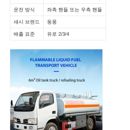
운전 방식
좌측 핸들 또는 우측 핸들
화물 트럭
섀시 브랜드
동풍
배출 표준
유로 2/3/4