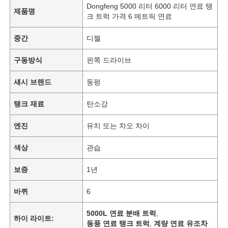
Dongfeng 5000 리터 6000 리터 연료 탱
제품명
크 트럭 가격 6 메트릭 연료
중간
디젤
구동방식
왼쪽 드라이브
섀시 브랜드
둥펑
탱크 재료
탄소강
엔진
유치 또는 차오 차이
색상
관습
홈
보증
1년
바퀴
6
제품 소개
5000L 연료 분배 트럭
,
하이 라이트:
동풍 연료 탱크 트럭
,
계량 연료 유조차
회사 소개