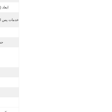
ابعاد (L X W X H) (mm):
خدمات پس از
حدا