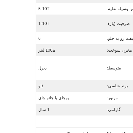
 وسیله نقلیه:
5-10T
ظرفیت (بار):
1-10T
فت رو به جلو:
6
مخزن سوخت:
≤100 لیتر
متوسط:
دیزل
برند شاسی:
فاو
موتور:
یوچای یا چائو چای
گارانتی:
1 سال