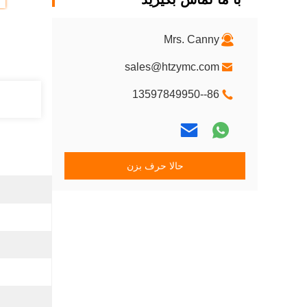
Mrs. Canny
sales@htzymc.com
86--13597849950
حالا حرف بزن