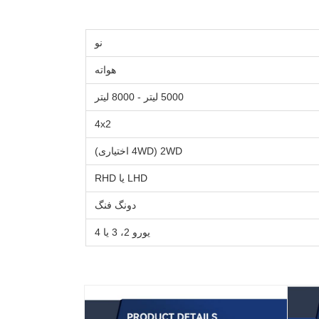
نو
هواته
5000 لیتر - 8000 لیتر
4x2
2WD (4WD اختیاری)
LHD یا RHD
دونگ فنگ
یورو 2، 3 یا 4