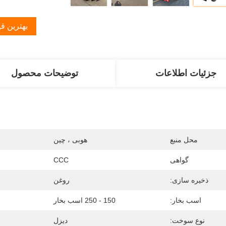
بهترین ق
جزئیات اطلاعات
توضیحات محصول
محل منبع
هوبی ، چین
گواهی
CCC
ذخیره سازی:
روغن
اسب بخار:
150 - 250 اسب بخار
نوع سوخت:
دیزل