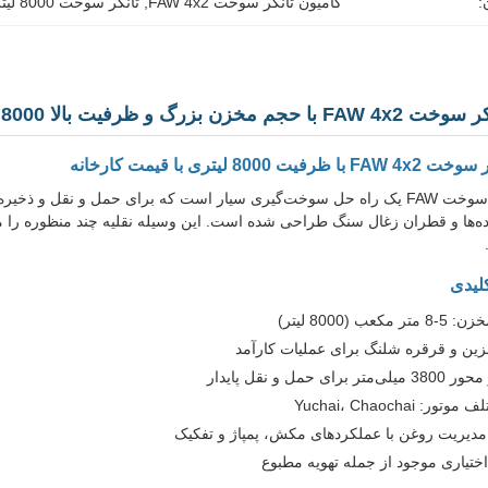
:
کامیون تانکر سوخت FAW 4x2
, 
تانکر سوخت 8000 لیتری
مخزن بزرگ و ظرفیت بالا 8000 لیتری
 8000 لیتری با قیمت کارخانه
کامیون تانکر سوخت FAW یک راه حل سوخت‌گیری سیار است که برای حمل و نقل
نده‌ها و قطران زغال سنگ طراحی شده است. این وسیله نقلیه چند منظوره را م
لیدی
 (8000 لیتر)
ین و قرقره شلنگ برای عملیات کارآمد
 حمل و نقل پایدار
: Yuchai، Chaochai
دیریت روغن با عملکردهای مکش، پمپاژ و تفکیک
اختیاری موجود از جمله تهویه مطبوع