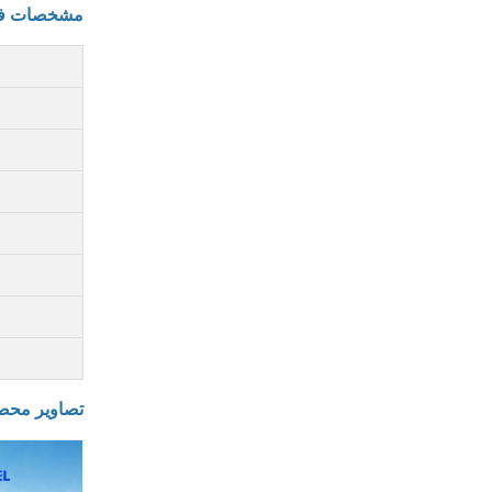
مشخصات ف
تصاویر محص