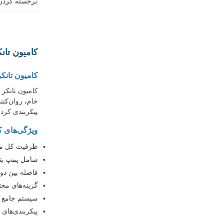
برجسته کردن
کامیون تانکر سوخت FAW 4x2 با حجم 
کامیون تانکر سوخت FAW 4x2 با ظرفیت
خام، روان‌کن
پیکربندی کرد.
ویژگی‌های ک
ظرفیت کل مخزن: 5-8 متر مکعب
شامل پمپ بنز
فاصله بین دو محور 3800 میلی‌متر برای
گزینه‌های مختلف موتور
سیستم جامع م
پیکربندی‌های 