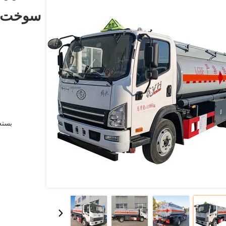
سوخت نف
بسته 